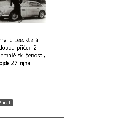
ryho Lee, která
udobou, přičemž
nemalé zkušenosti,
jde 27. října.