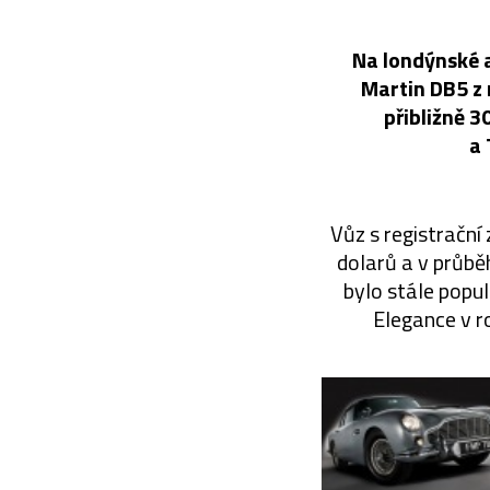
Na londýnské a
Martin DB5 z 
přibližně 3
a 
Vůz s registrační
dolarů a v průbě
bylo stále popu
Elegance v r