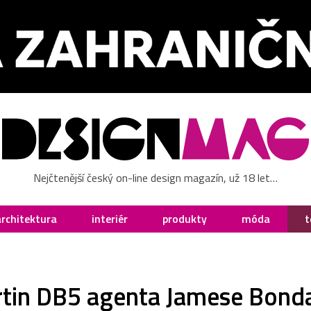
Nejčtenější český on-line design magazín, už 18 let…
architektura
interiér
produkty
móda
t
tin DB5 agenta Jamese Bonda 