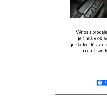
Výnos z prodej
je činná v obl
je kladen důraz n
o čemž svědčí