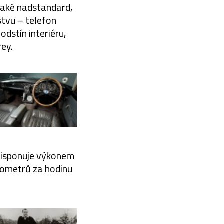
také nadstandard,
stvu – telefon
dstín interiéru,
rey.
disponuje výkonem
ilometrů za hodinu