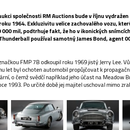
ukci společnosti RM Auctions bude v říjnu vydražen
roku 1964. Exkluzivitu velice zachovalého vozu, kte
0 000 mil, podtrhuje fakt, že ho v ikonických snímcíc
Thunderball používal samotný James Bond, agent 0
 značkou FMP 7B odkoupil roku 1969 jistý Jerry Lee. Vů
hu let byl ochoten automobil propůjčovat k propagačn
lární, o čemž svědčí například jeho účast na Meadow B
oce 1993. Po určité době jej majitel uschoval mimo zrak