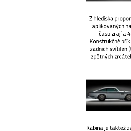
Z hlediska propor
aplikovaných na
času zrají a 
Konstrukčně přík
zadních svítilen
zpětných zrcáte
Kabina je taktéž 