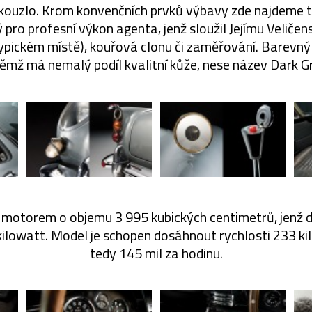
é kouzlo. Krom konvenčních prvků výbavy zde najdeme 
ý pro profesní výkon agenta, jenž sloužil Jejímu Veličen
pickém místě), kouřová clonu či zaměřování. Barevný o
ěmž má nemalý podíl kvalitní kůže, nese název Dark G
 motorem o objemu 3 995 kubických centimetrů, jenž 
 kilowatt. Model je schopen dosáhnout rychlosti 233 k
tedy 145 mil za hodinu.