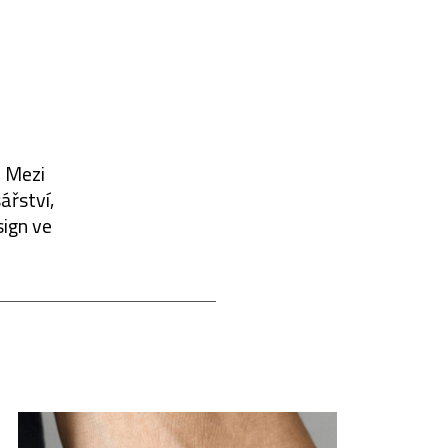
. Mezi
ářství,
sign ve