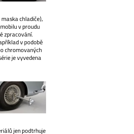
á maska chladiče),
omobilu v proudu
né zpracování.
apříklad v podobě
nebo chromovaných
érie je vyvedena
iálů jen podtrhuje