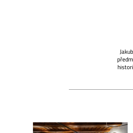
Jakub
předmě
histor