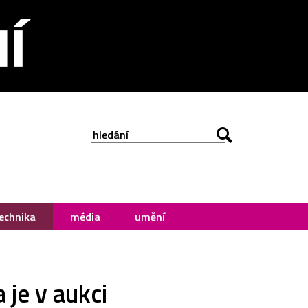
echnika
média
umění
je v aukci