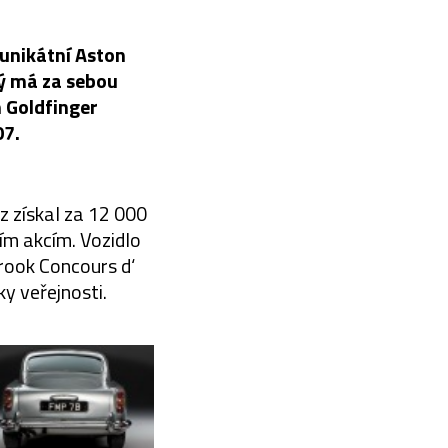
 unikátní Aston
rý má za sebou
h Goldfinger
07.
z získal za 12 000
ím akcím. Vozidlo
rook Concours d‘
y veřejnosti.