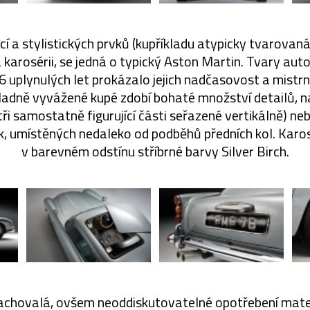
cí a stylistických prvků (kupříkladu atypicky tvarovan
 karosérii, se jedná o typický Aston Martin. Tvary aut
46 uplynulých let prokázalo jejich nadčasovost a mistr
ladně vyvážené kupé zdobí bohaté množství detailů, n
 (tři samostatně figurující části seřazené vertikálně) 
k, umístěných nedaleko od podběhů předních kol. Karos
v barevném odstínu stříbrné barvy Silver Birch.
zachovalá, ovšem neoddiskutovatelné opotřebení mater