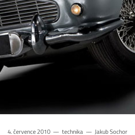
4. července 2010
––
technika
––
Jakub Sochor