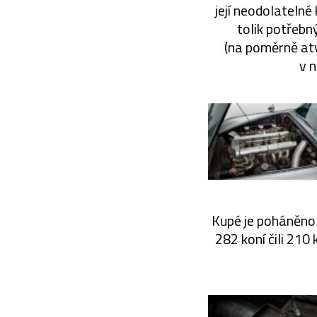
její neodolateln
tolik potřebn
(na poměrně aty
v n
Kupé je poháněno
282 koní čili 210