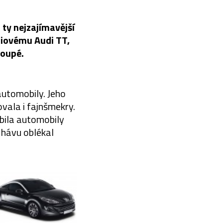
ty nejzajímavější
miovému Audi TT,
Coupé.
automobily. Jeho
vala i fajnšmekry.
íbila automobily
 hávu oblékal