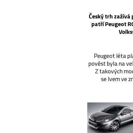
Český trh zažívá
patří Peugeot R
Volks
Peugeot léta pl
pověst byla na ve
Z takových mode
se lvem ve z