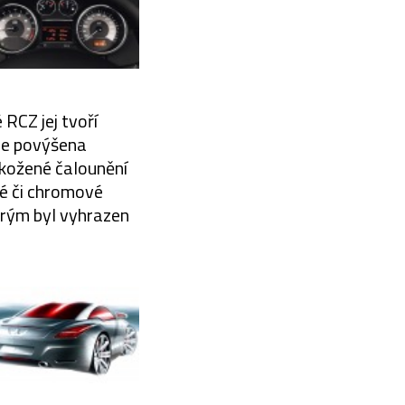
RCZ jej tvoří
je povýšena
okožené čalounění
vé či chromové
erým byl vyhrazen