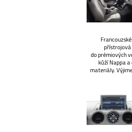
Francouzské 
přístrojov
do prémiových vo
kůží Nappa a 
materiály. Výjim