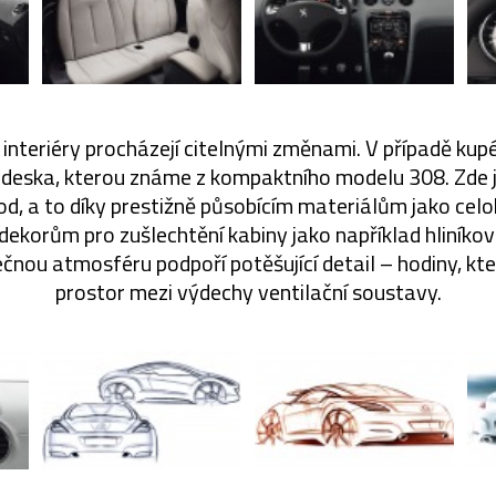
interiéry procházejí citelnými změnami. V případě kupé 
á deska, kterou známe z kompaktního modelu 308. Zde 
d, a to díky prestižně působícím materiálům jako cel
dekorům pro zušlechtění kabiny jako například hliníko
ečnou atmosféru podpoří potěšující detail – hodiny, kt
prostor mezi výdechy ventilační soustavy.