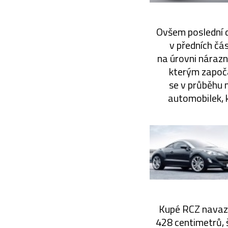
Ovšem poslední d
v předních čá
na úrovni nárazn
kterým započa
se v průběhu 
automobilek, k
Kupé RCZ navazu
428 centimetrů, 