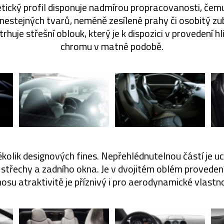
tletický profil disponuje nadmírou propracovanosti, če
estejných tvarů, neméně zesílené prahy či osobitý zub
trhuje střešní oblouk, který je k dispozici v provedení hl
chromu v matné podobě.
kolik designových fines. Nepřehlédnutelnou částí je uc
 střechy a zadního okna. Je v dvojitém oblém proveden
osu atraktivitě je příznivý i pro aerodynamické vlastn