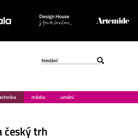
echnika
média
umění
 český trh