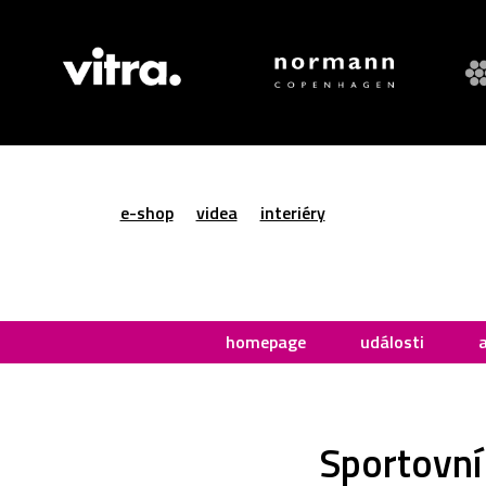
e-shop
videa
interiéry
homepage
události
Sportovní