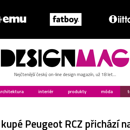
Nejčtenější český on-line design magazín, už 18 let…
architektura
interiér
produkty
móda
t
 kupé Peugeot RCZ přichází na