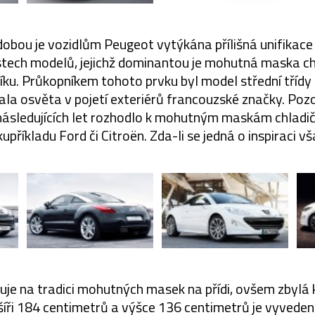
obou je vozidlům Peugeot vytýkána přílišná unifikace
stech modelů, jejichž dominantou je mohutná maska ch
íku. Průkopníkem tohoto prvku byl model střední třídy
la osvěta v pojetí exteriérů francouzské značky. Pozo
následujících let rozhodlo k mohutným maskám chladič
upříkladu Ford či Citroën. Zda-li se jedná o inspiraci v
je na tradici mohutných masek na přídi, ovšem zbylá k
šíři 184 centimetrů a výšce 136 centimetrů je vyvede