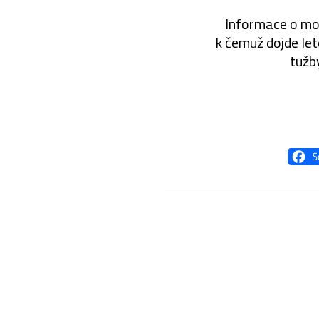
Informace o mot
k čemuž dojde let
tužb