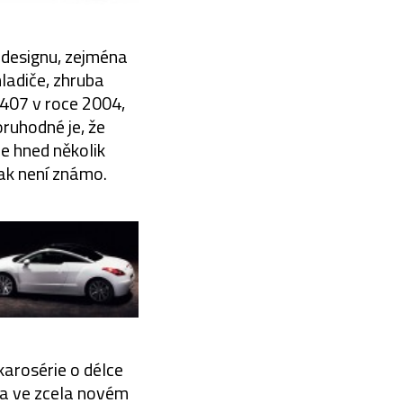
 designu, zejména
ladiče, zhruba
 407 v roce 2004,
ruhodné je, že
e hned několik
šak není známo.
arosérie o délce
na ve zcela novém