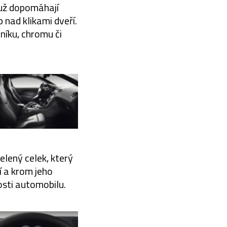
muž dopomáhají
 nad klikami dveří.
iníku, chromu či
elený celek, který
í a krom jeho
osti automobilu.