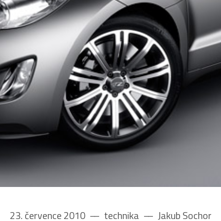
23. července 2010
––
technika
––
Jakub Sochor