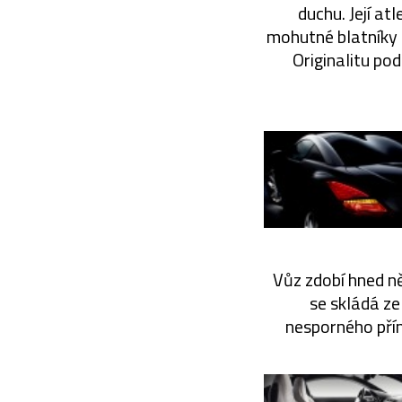
duchu. Její a
mohutné blatníky n
Originalitu pod
Vůz zdobí hned ně
se skládá ze
nesporného přín