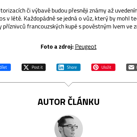
orizacích či výbavě budou přesněji známy až uvedení
os v létě. Každopádně se jedná o vůz, který by mohl te
y příznivců francouzských kupé s pověstným lvem ve z
Foto a zdroj:
Peugeot
AUTOR ČLÁNKU