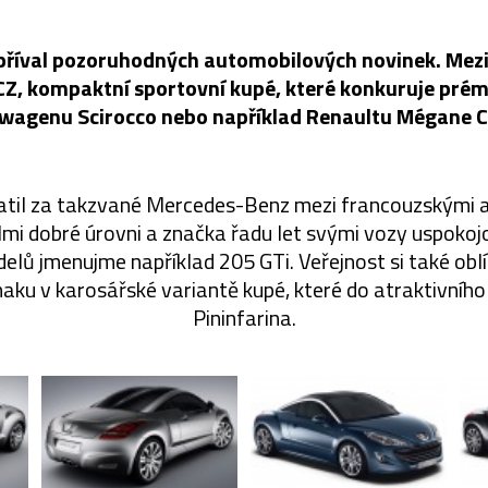
 příval pozoruhodných automobilových novinek. Mezi 
CZ, kompaktní sportovní kupé, které konkuruje pré
wagenu Scirocco nebo například Renaultu Mégane 
atil za takzvané Mercedes-Benz mezi francouzskými 
lmi dobré úrovni a značka řadu let svými vozy uspokojo
lů jmenujme například 205 GTi. Veřejnost si také obl
naku v karosářské variantě kupé, které do atraktivního
Pininfarina.