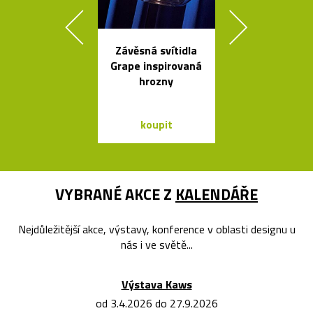
Závěsná svítidla
Ikonická la
Grape inspirovaná
Tizio od Ric
hrozny
Sappera
koupit
koupit
VYBRANÉ AKCE Z
KALENDÁŘE
Nejdůležitější akce, výstavy, konference v oblasti designu u
nás i ve světě...
Výstava Kaws
od 3.4.2026 do 27.9.2026