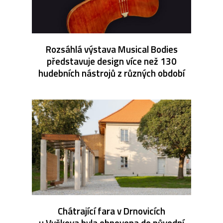
Rozsáhlá výstava Musical Bodies
představuje design více než 130
hudebních nástrojů z různých období
Chátrající fara v Drnovicích
u Vyškova byla obnovena do původní