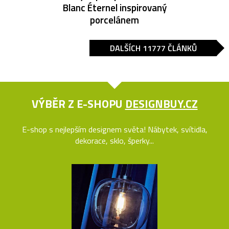
Blanc Éternel inspirovaný
porcelánem
DALŠÍCH 11777 ČLÁNKŮ
VÝBĚR Z E-SHOPU
DESIGNBUY.CZ
E-shop s nejlepším designem světa! Nábytek, svítidla,
dekorace, sklo, šperky...