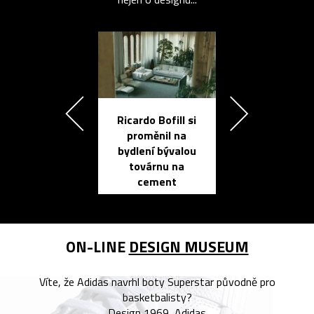
Ricardo Bofill si
Přichází ten
proměnil na
propracovan
bydlení bývalou
elektronic
továrnu na
zápisník
cement
reMarkable
ON-LINE
DESIGN MUSEUM
Víte, že Adidas navrhl boty Superstar původně pro
basketbalisty?
Design 1969, Adidas