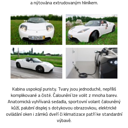
a nýtována extrudovaným hliníkem.
Kabina uspokojí puristy. Tvary jsou jednoduché, nepříliš
komplikované a čisté. Čalounění lze volit z mnoha barev.
Anatomická vyhřívaná sedadla, sportovní volant čalouněný
kůží, palubní displej s dotykovou obrazovkou, elektrické
ovládání oken i zámků dveří či klimatizace patří ke standardní
výbavě.