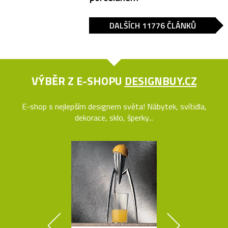
DALŠÍCH 11776 ČLÁNKŮ
VÝBĚR Z E-SHOPU
DESIGNBUY.CZ
E-shop s nejlepším designem světa! Nábytek, svítidla,
dekorace, sklo, šperky...