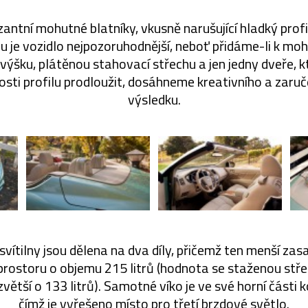
zantní mohutné blatníky, vkusně narušující hladký profi
u je vozidlo nejpozoruhodnější, neboť přidáme-li k moh
výšku, plátěnou stahovací střechu a jen jedny dveře, k
osti profilu prodloužit, dosáhneme kreativního a zaru
výsledku.
svítilny jsou dělena na dva díly, přičemž ten menší zas
rostoru o objemu 215 litrů (hodnota se staženou stře
zvětší o 133 litrů). Samotné víko je ve své horní části
čímž je vyřešeno místo pro třetí brzdové světlo.