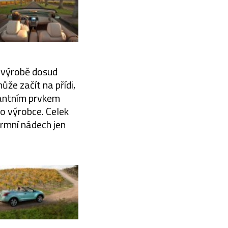
é výrobě dosud
že začít na přídi,
nantním prvkem
go výrobce. Celek
rmní nádech jen