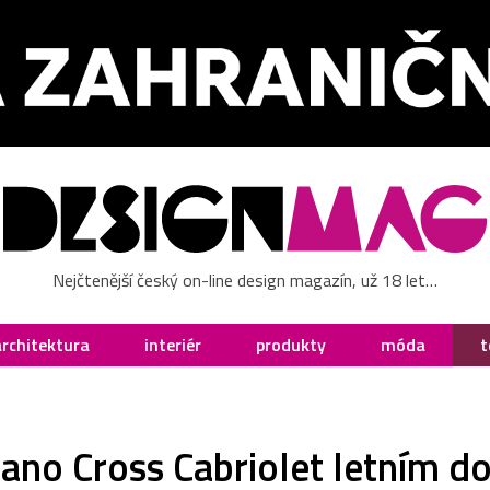
Nejčtenější český on-line design magazín, už 18 let…
architektura
interiér
produkty
móda
t
ano Cross Cabriolet letním 