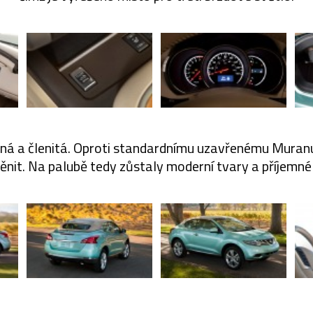
šná a členitá. Oproti standardnímu uzavřenému Muranu 
nit. Na palubě tedy zůstaly moderní tvary a příjemné