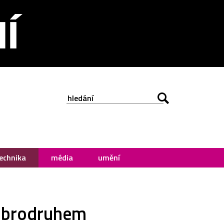
echnika
média
umění
dobrodruhem