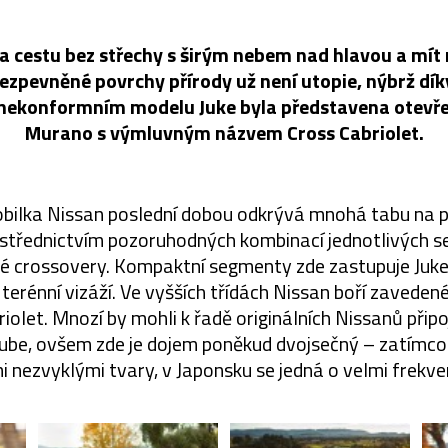
a cestu bez střechy s širým nebem nad hlavou a mít
ezpevněné povrchy přírody už není utopie, nýbrž díky
 nekonformním modelu Juke byla představena otevř
Murano s výmluvným názvem Cross Cabriolet.
ilka Nissan poslední dobou odkrývá mnohá tabu na 
ostřednictvím pozoruhodných kombinací jednotlivých 
vé crossovery. Kompaktní segmenty zde zastupuje Juke
 terénní vizáží. Ve vyšších třídách Nissan boří zavede
olet. Mnozí by mohli k řadě originálních Nissanů připoj
Cube, ovšem zde je dojem poněkud dvojsečný – zatímco
 nezvyklými tvary, v Japonsku se jedná o velmi frekv