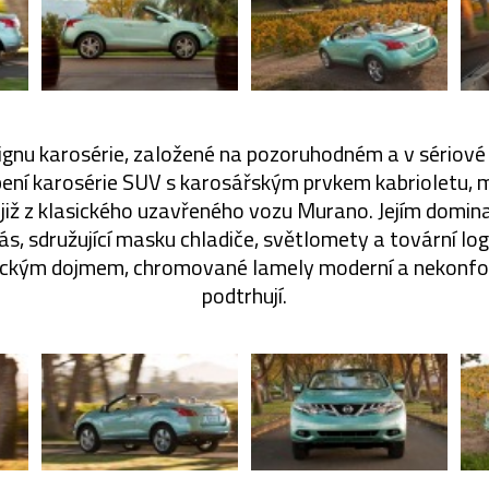
ignu karosérie, založené na pozoruhodném a v sériov
ní karosérie SUV s karosářským prvkem kabrioletu, mů
již z klasického uzavřeného vozu Murano. Jejím domi
pás, sdružující masku chladiče, světlomety a tovární lo
tickým dojmem, chromované lamely moderní a nekonfo
podtrhují.