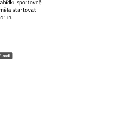
nabídku sportovně
 měla startovat
orun.