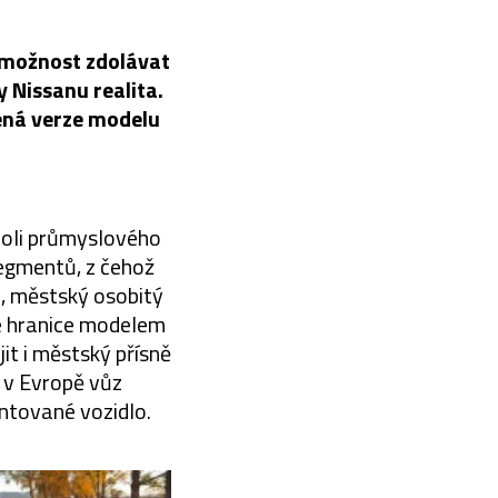
 možnost zdolávat
 Nissanu realita.
ená verze modelu
poli průmyslového
segmentů, z čehož
, městský osobitý
né hranice modelem
it i městský přísně
 v Evropě vůz
entované vozidlo.