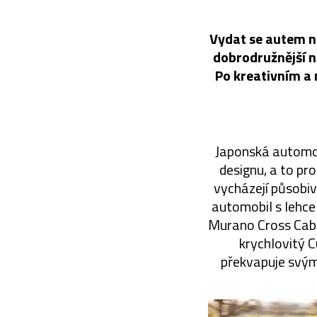
Vydat se autem n
dobrodružnější n
Po kreativním a
Japonská automob
designu, a to pr
vycházejí působi
automobil s lehce
Murano Cross Cabri
krychlovitý 
překvapuje svými