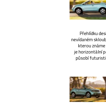
Přehlídku des
nevídaném skloube
kterou známe 
je horizontální 
působí futuris