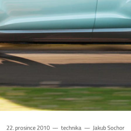
22. prosince 2010
––
technika
––
Jakub Sochor