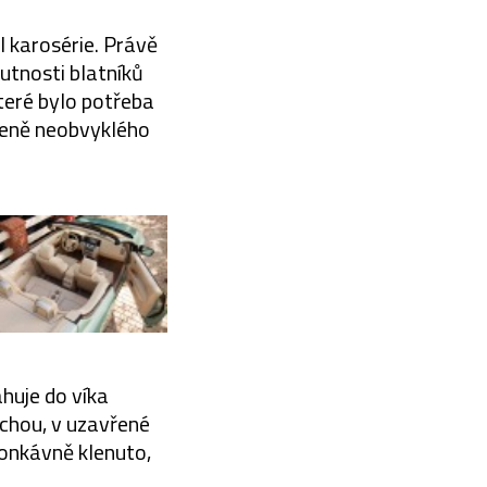
l karosérie. Právě
utnosti blatníků
teré bylo potřeba
čeně neobvyklého
ahuje do víka
chou, v uzavřené
 konkávně klenuto,