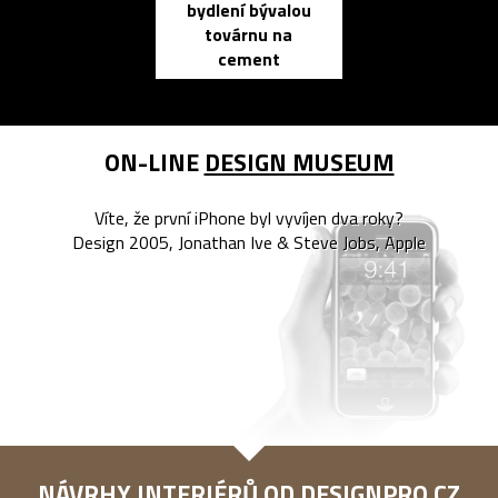
bydlení bývalou
elektronic
továrnu na
zápisník
cement
reMarkable
ON-LINE
DESIGN MUSEUM
Víte, že první iPhone byl vyvíjen dva roky?
Design 2005, Jonathan Ive & Steve Jobs, Apple
NÁVRHY INTERIÉRŮ OD
DESIGNPRO.CZ