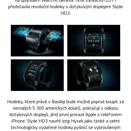
na uplynulém veletrhu Geneva Time Exhibition 2011
představila revoluční hodinky s dotykovým displejem Slyde
HD3.
Hodinky, které právě v Basileji bude možné poprvé koupit za
nemalých 5 300 amerických dolarů, pokračují v odkazu
dotykových displejů, jímž první prorazil Apple s telefonem
iPhone. Slyde HD3 navrhl Jorg Hysek jako tenké a velmi
technologicky vydařené hodinky pyšnící se vybroušeným