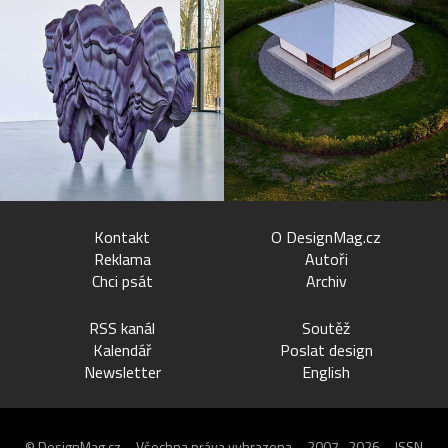
Kontakt
O DesignMag.cz
Reklama
Autoři
Chci psát
Archiv
RSS kanál
Soutěž
Kalendář
Poslat design
Newsletter
English
© DesignMag.cz – Všechna práva vyhrazena – 2007–2026 – ISSN