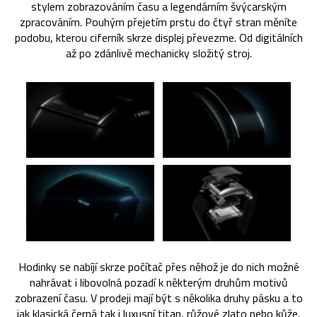
stylem zobrazováním času a legendárním švýcarským
zpracováním. Pouhým přejetím prstu do čtyř stran měníte
podobu, kterou ciferník skrze displej převezme. Od digitálních
až po zdánlivě mechanicky složitý stroj.
Hodinky se nabíjí skrze počítač přes něhož je do nich možné
nahrávat i libovolná pozadí k některým druhům motivů
zobrazení času. V prodeji mají být s několika druhy pásku a to
jak klasická černá tak i luxusní titan, růžové zlato nebo kůže.