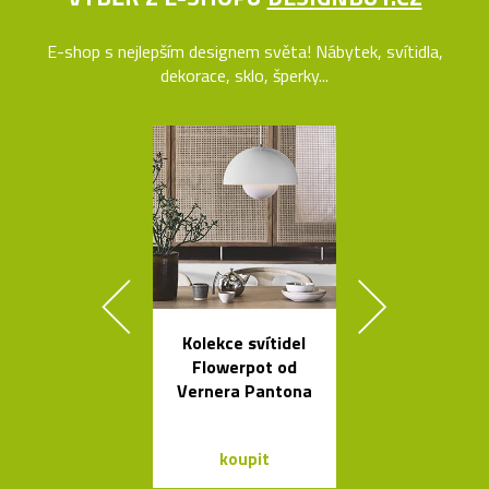
E-shop s nejlepším designem světa! Nábytek, svítidla,
dekorace, sklo, šperky...
Kolekce svítidel
Kolekce sto
Flowerpot od
stolků Mille
Vernera Pantona
od Bontempi
koupit
koupit