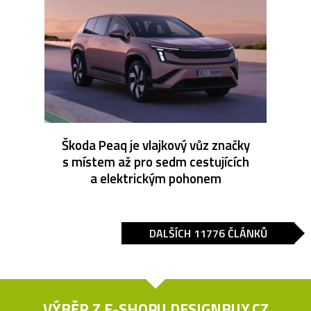
Škoda Peaq je vlajkový vůz značky
s místem až pro sedm cestujících
a elektrickým pohonem
DALŠÍCH 11776 ČLÁNKŮ
VÝBĚR Z E-SHOPU
DESIGNBUY.CZ