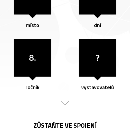
místo
dní
8.
?
ročník
vystavovatelů
ZŮSTAŇTE VE SPOJENÍ