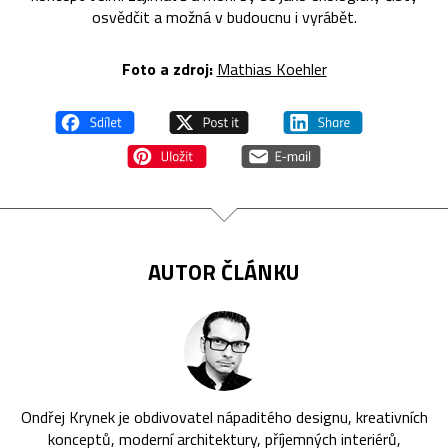
osvědčit a možná v budoucnu i vyrábět.
Foto a zdroj:
Mathias Koehler
AUTOR ČLÁNKU
Ondřej Krynek je obdivovatel nápaditého designu, kreativních
konceptů, moderní architektury, příjemných interiérů,