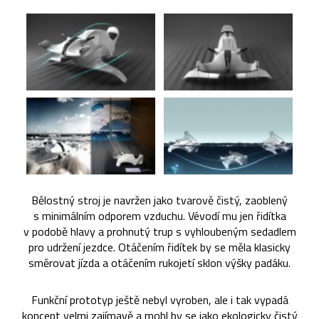
Bělostný stroj je navržen jako tvarově čistý, zaoblený
s minimálním odporem vzduchu. Vévodí mu jen řidítka
v podobě hlavy a prohnutý trup s vyhloubeným sedadlem
pro udržení jezdce. Otáčením řidítek by se měla klasicky
směrovat jízda a otáčením rukojetí sklon výšky padáku.
Funkční prototyp ještě nebyl vyroben, ale i tak vypadá
koncept velmi zajímavě a mohl by se jako ekologicky čistý