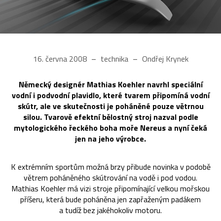
16. června 2008
technika
Ondřej Krynek
Německý designér Mathias Koehler navrhl speciální
vodní i podvodní plavidlo, které tvarem připomíná vodní
skútr, ale ve skutečnosti je poháněné pouze větrnou
silou. Tvarově efektní bělostný stroj nazval podle
mytologického řeckého boha moře Nereus a nyní čeká
jen na jeho výrobce.
K extrémním sportům možná brzy přibude novinka v podobě
větrem poháněného skútrování na vodě i pod vodou.
Mathias Koehler má vizi stroje připomínající velkou mořskou
příšeru, která bude poháněna jen zapřaženým padákem
a tudíž bez jakéhokoliv motoru.