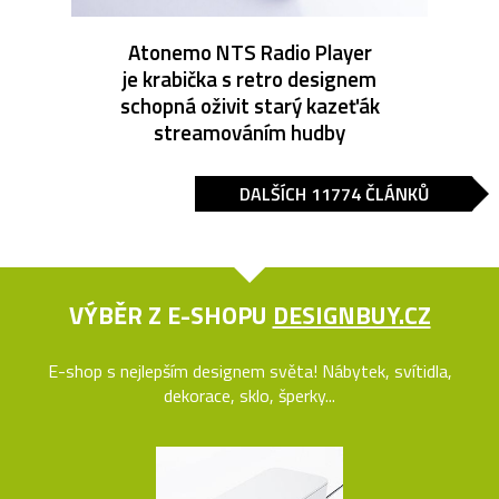
Atonemo NTS Radio Player
je krabička s retro designem
schopná oživit starý kazeťák
streamováním hudby
DALŠÍCH 11774 ČLÁNKŮ
VÝBĚR Z E-SHOPU
DESIGNBUY.CZ
E-shop s nejlepším designem světa! Nábytek, svítidla,
dekorace, sklo, šperky...