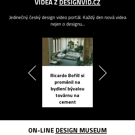
VIDEA Z
DESIGNVID.CZ
Jedinečný český design video portál. Každý den nová videa
nejen o designu...
Ricardo Bofill si
Přichází ten
proměnil na
propracovan
bydlení bývalou
elektronic
továrnu na
zápisník
cement
reMarkable
ON-LINE
DESIGN MUSEUM