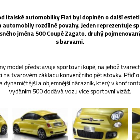
 italské automobilky Fiat byl doplněn o další estet
a automobily rozdílné povahy. Jeden reprezentuje s
asného jména 500 Coupé Zagato, druhý pojmenovaný 
s barvami.
ý model představuje sportovní kupé, na jehož tvarech 
ci na tvarovém základu konvenčního pětistovky. Příď 
 dynamičtější a objemnější nárazník, který v konfront
vydáním 500 dodává vozu více sportovní vizáž.