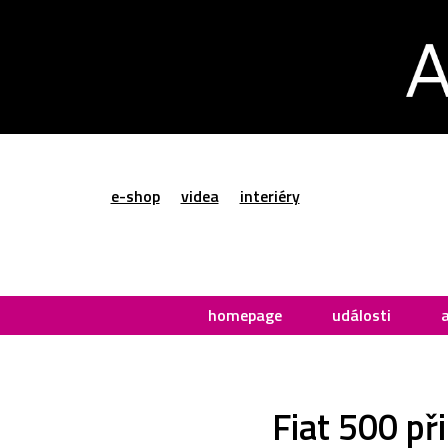
e-shop
videa
interiéry
homepage
události
Fiat 500 př