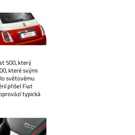
at 500, který
500, které svými
ělo světovému
í přišel Fiat
doprovází typická