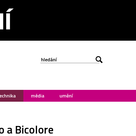
echnika
média
umění
o a Bicolore