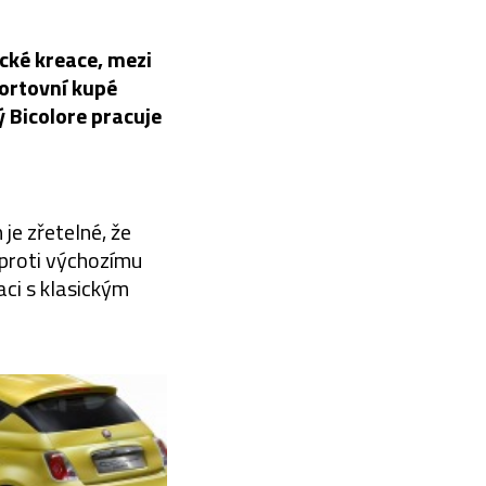
ické kreace, mezi
portovní kupé
Bicolore pracuje
je zřetelné, že
oproti výchozímu
aci s klasickým