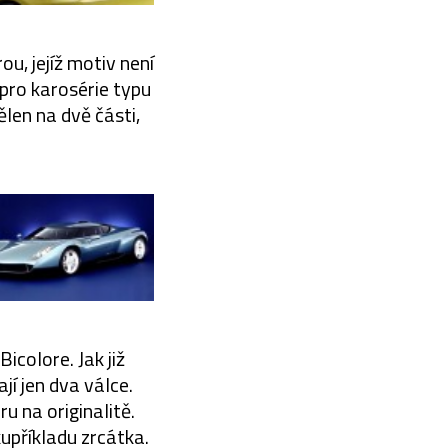
u, jejíž motiv není
pro karosérie typu
len na dvě části,
icolore. Jak již
í jen dva válce.
u na originalitě.
upříkladu zrcátka.