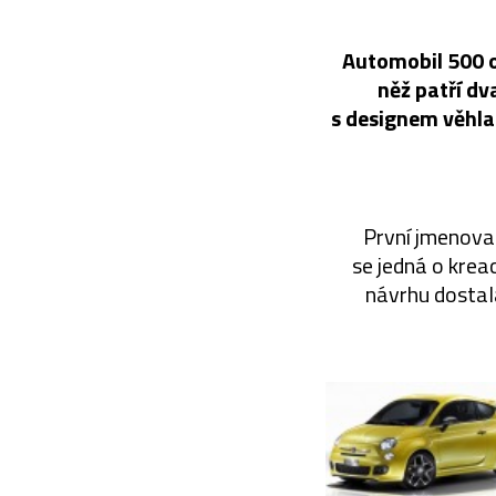
Automobil 500 od
něž patří dv
s designem věhl
První jmenovan
se jedná o krea
návrhu dostala