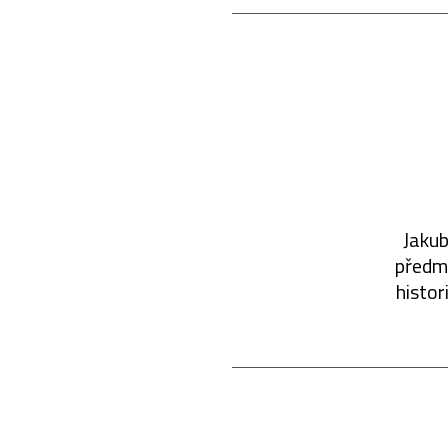
Jakub
předmě
histor