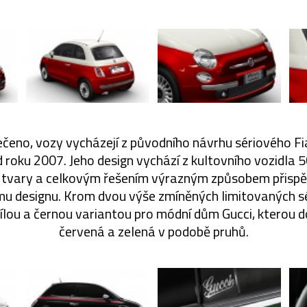
 řečeno, vozy vycházejí z původního návrhu sériového Fi
 roku 2007. Jeho design vychází z kultovního vozidla 
tvary a celkovým řešením výrazným způsobem přisp
 designu. Krom dvou výše zmíněných limitovaných séri
bílou a černou variantou pro módní dům Gucci, kterou 
červená a zelená v podobě pruhů.