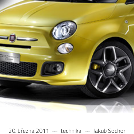
20. března 2011
––
technika
––
Jakub Sochor