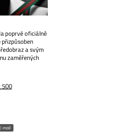
a poprvé oficiálně
ě přizpůsoben
 předobraz a svým
ignu zaměřených
t 500