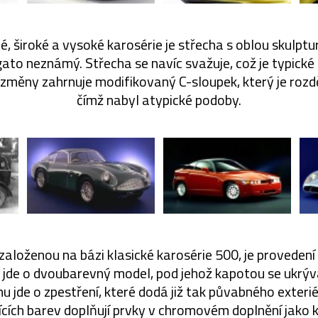
 široké a vysoké karosérie je střecha s oblou skulpturo
ato neznámý. Střecha se navíc svažuje, což je typické 
změny zahrnuje modifikovaný C-sloupek, který je rozdě
čímž nabyl atypické podoby.
založenou na bázi klasické karosérie 500, je provedení B
 jde o dvoubarevný model, pod jehož kapotou se ukrývaj
nu jde o zpestření, které dodá již tak půvabného exteriér
jících barev doplňují prvky v chromovém doplnění jako k