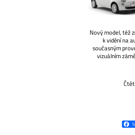
Nový model, též z
k vidění na 
současným provoz
vizuálním zámě
Čtět