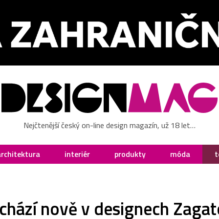
Nejčtenější český on-line design magazín, už 18 let…
architektura
interiér
produkty
móda
t
ichází nově v designech Zagat