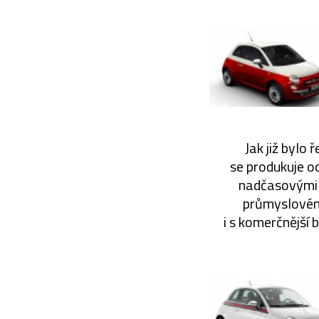
Jak již bylo
se produkuje od
nadčasovými 
průmyslovému
i s komerčnější 