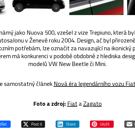
námý jako Nuova 500, vzešel z vize Trepiuno, která byl
autosalonu v Ženevě roku 2004. Design, ač byl přirozen
ním potřebám, lze označit za navazující na ikonický
rem má konkurenci v podobě obdobně z hlediska des
modelů VW New Beetle či Mini.
e samostatný článek
Nová éra legendárního vozu Fia
Foto a zdroj:
Fiat
a
Zagato