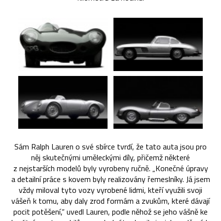
Sám Ralph Lauren o své sbírce tvrdí, že tato auta jsou pro
něj skutečnými uměleckými díly, přičemž některé
z nejstarších modelů byly vyrobeny ručně. „Konečné úpravy
a detailní práce s kovem byly realizovány řemeslníky. Já jsem
vždy miloval tyto vozy vyrobené lidmi, kteří využili svoji
vášeň k tomu, aby daly zrod formám a zvukům, které dávají
pocit potěšení,“ uvedl Lauren, podle něhož se jeho vášně ke