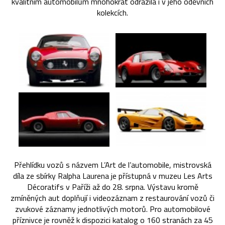
kvalitním automobilům mnohokrát odrazila i v jeho oděvních
kolekcích.
Přehlídku vozů s názvem L’Art de l’automobile, mistrovská
díla ze sbírky Ralpha Laurena je přístupná v muzeu Les Arts
Décoratifs v Paříži až do 28. srpna. Výstavu kromě
zmíněných aut doplňují i videozáznam z restaurování vozů či
zvukové záznamy jednotlivých motorů. Pro automobilové
příznivce je rovněž k dispozici katalog o 160 stranách za 45