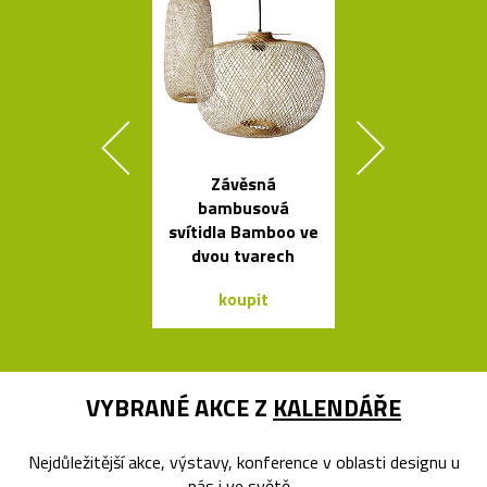
Závěsná
Závěsná svít
bambusová
Grape inspir
svítidla Bamboo ve
hrozny
dvou tvarech
koupit
koupit
VYBRANÉ AKCE Z
KALENDÁŘE
Nejdůležitější akce, výstavy, konference v oblasti designu u
nás i ve světě...