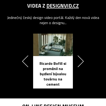
VIDEA Z
DESIGNVID.CZ
Jedinečný český design video portál. Každý den nová videa
nejen o designu...
Ricardo Bofill si
Přichází ten
proměnil na
propracovan
bydlení bývalou
elektronic
továrnu na
zápisník
cement
reMarkable