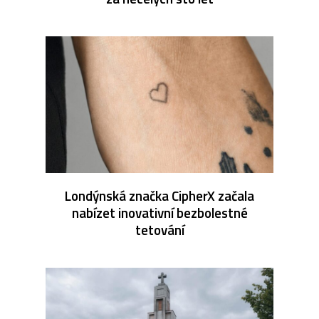
Londýnská značka CipherX začala
nabízet inovativní bezbolestné
tetování