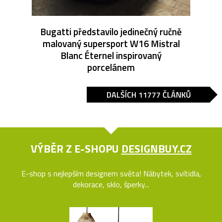
Bugatti představilo jedinečný ručně
malovaný supersport W16 Mistral
Blanc Éternel inspirovaný
porcelánem
DALŠÍCH 11777 ČLÁNKŮ
VÝBĚR Z E-SHOPU
DESIGNBUY.CZ
E-shop s nejlepším designem světa! Nábytek, svítidla,
dekorace, sklo, šperky...