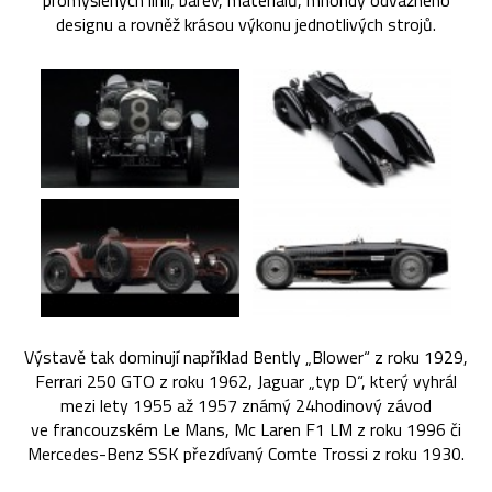
promyšlených linií, barev, materiálů, mnohdy odvážného
designu a rovněž krásou výkonu jednotlivých strojů.
Výstavě tak dominují například Bently „Blower“ z roku 1929,
Ferrari 250 GTO z roku 1962, Jaguar „typ D“, který vyhrál
mezi lety 1955 až 1957 známý 24hodinový závod
ve francouzském Le Mans, Mc Laren F1 LM z roku 1996 či
Mercedes-Benz SSK přezdívaný Comte Trossi z roku 1930.