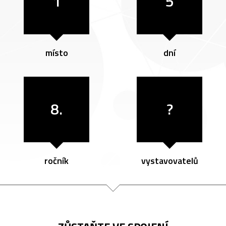
1
5
místo
dní
8.
?
ročník
vystavovatelů