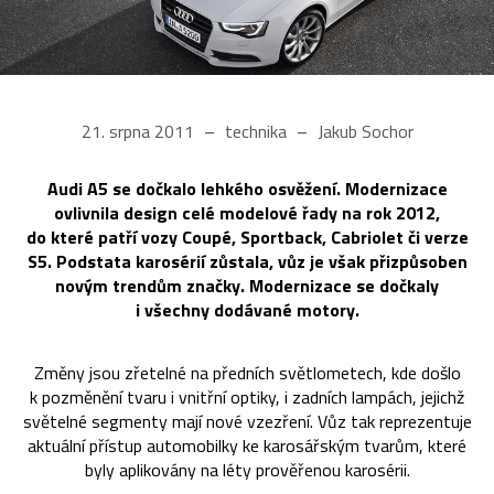
21. srpna 2011
technika
Jakub Sochor
Audi A5 se dočkalo lehkého osvěžení. Modernizace
ovlivnila design celé modelové řady na rok 2012,
do které patří vozy Coupé, Sportback, Cabriolet či verze
S5. Podstata karosérií zůstala, vůz je však přizpůsoben
novým trendům značky. Modernizace se dočkaly
i všechny dodávané motory.
Změny jsou zřetelné na předních světlometech, kde došlo
k pozměnění tvaru i vnitřní optiky, i zadních lampách, jejichž
světelné segmenty mají nové vzezření. Vůz tak reprezentuje
aktuální přístup automobilky ke karosářským tvarům, které
byly aplikovány na léty prověřenou karosérii.