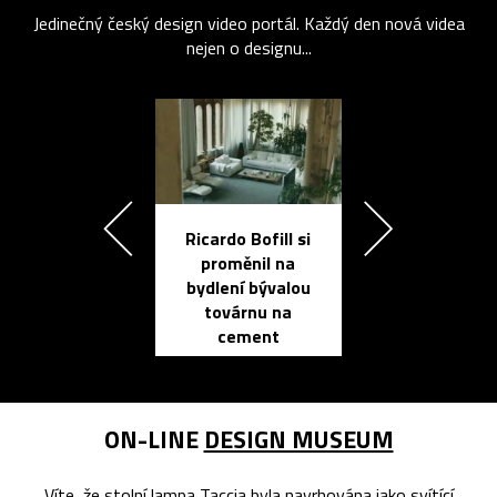
Jedinečný český design video portál. Každý den nová videa
nejen o designu...
Ricardo Bofill si
Přichází ten
proměnil na
propracovan
bydlení bývalou
elektronic
továrnu na
zápisník
cement
reMarkable
ON-LINE
DESIGN MUSEUM
Víte, že stolní lampa Taccia byla navrhována jako svítící