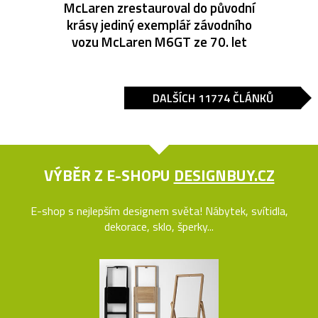
McLaren zrestauroval do původní
krásy jediný exemplář závodního
vozu McLaren M6GT ze 70. let
DALŠÍCH 11774 ČLÁNKŮ
VÝBĚR Z E-SHOPU
DESIGNBUY.CZ
E-shop s nejlepším designem světa! Nábytek, svítidla,
dekorace, sklo, šperky...