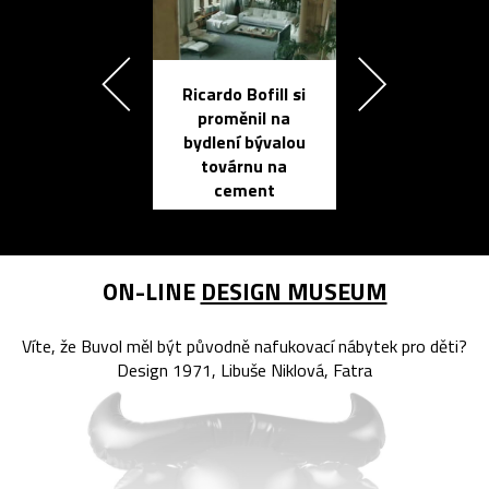
Ricardo Bofill si
Přichází ten
proměnil na
propracovan
bydlení bývalou
elektronic
továrnu na
zápisník
cement
reMarkable
ON-LINE
DESIGN MUSEUM
Víte, že Buvol měl být původně nafukovací nábytek pro děti?
Design 1971, Libuše Niklová, Fatra