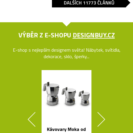
DALŠÍCH 11773 ČLÁNKŮ
VÝBĚR Z E-SHOPU
DESIGNBUY.CZ
E-shop s nejlepším designem světa! Nábytek, svítidla,
dekorace, sklo, šperky...
Kávovary Moka od
České křišťá