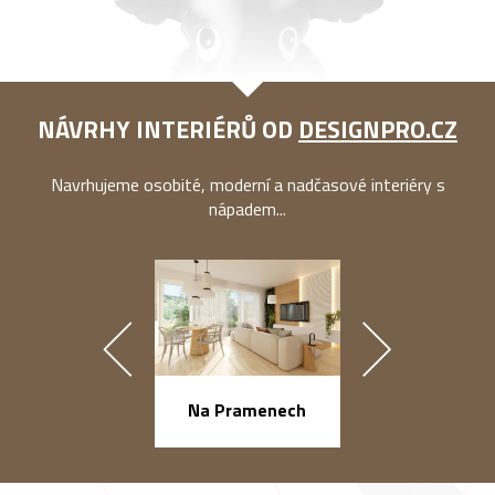
NÁVRHY INTERIÉRŮ OD
DESIGNPRO.CZ
Navrhujeme osobité, moderní a nadčasové interiéry s
nápadem...
náměstí Na Ba
Na Pramenech