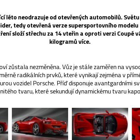
cí léto neodrazuje od otevřených automobilů. Světu
pider, tedy otevřená verze supersportovního modelu 4
ení složí střechu za 14 vteřin a oproti verzi Coupé 
kilogramů více.
oví zůstala nezměněna. Vůz je stále zaměřen na vysoc
měrně radikálních prvků, které vynikají zejména v přím
aurou vozidel Porsche. Příď disponuje avantgardními 
enitého tvaru, které sekundují dynamickému tvaru kapo