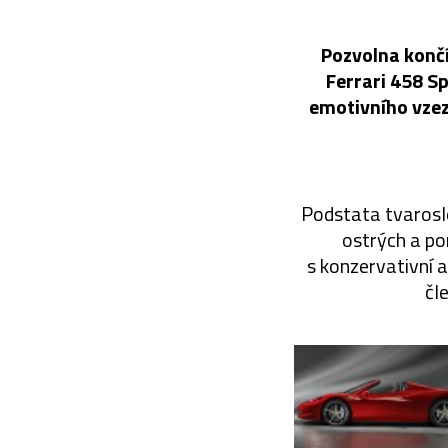
Pozvolna končí
Ferrari 458 S
emotivního vzezř
Podstata tvarosl
ostrých a po
s konzervativní 
čl