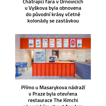
Chátrající fara v Drnovicích
u Vyškova byla obnovena
do původní krásy včetně
kolonády se zastávkou
Přímo u Masarykova nádraží
v Praze byla otevřena
restaurace The Kimchi