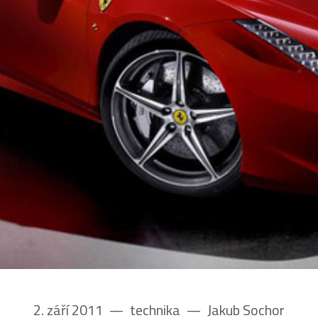
2. září 2011
––
technika
––
Jakub Sochor