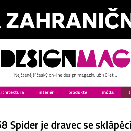
Nejčtenější český on-line design magazín, už 18 let…
architektura
interiér
produkty
móda
t
58 Spider je dravec se sklápěc