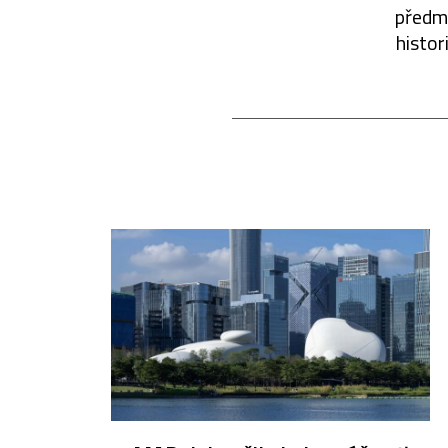
předmě
histor