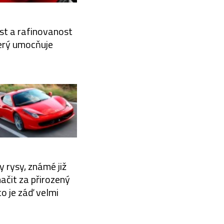
rost a rafinovanost
terý umocňuje
 rysy, známé již
načit za přirozený
o je záď velmi