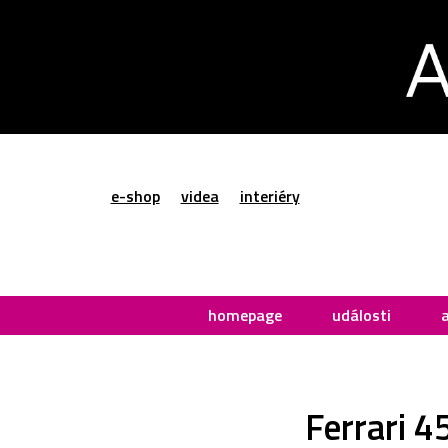
e-shop
videa
interiéry
homepage
události
Ferrari 4