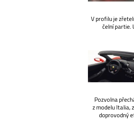
V profilu je zřete
čelní partie
Pozvolna přechá
z modelu Italia, 
doprovodný ef