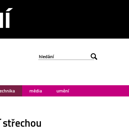
echnika
média
umění
í střechou