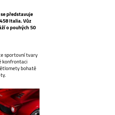
 se představuje
58 Italia. Vůz
váží o pouhých 50
e sportovní tvary
é konfrontaci
světlomety bohatě
ty.