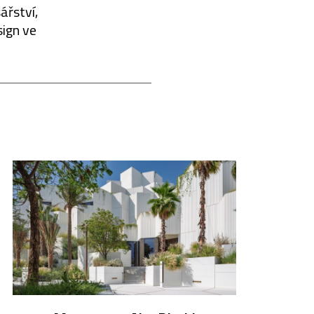
ářství,
sign ve