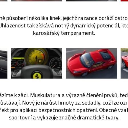
lné působení několika linek, jejichž razance odráží ost
. Uhlazenost tak získává notný dynamický potenciál, k
karosářský temperament.
zíme k zádi. Muskulatura a výrazné členění prvků, tedy
zůstávají. Nový je nárůst hmoty za sedadly, což lze oz
ekt pro aplikaci bezpečnostních opatření. Obecně vzat
sportovní a vykazuje značně dramatické tvary.