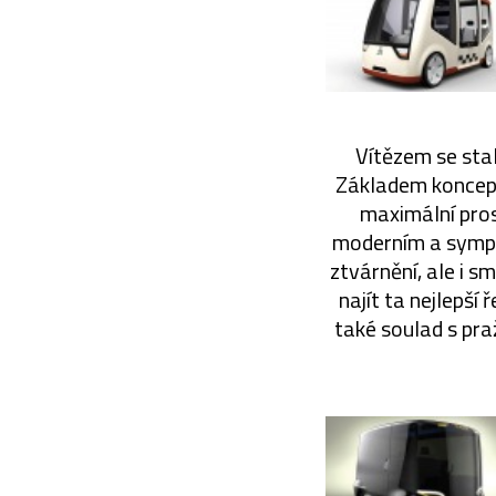
Vítězem se stal
Základem konceptu
maximální pros
moderním a sympat
ztvárnění, ale i s
najít ta nejlepší 
také soulad s pra