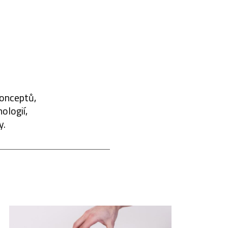
konceptů,
ologií,
y.