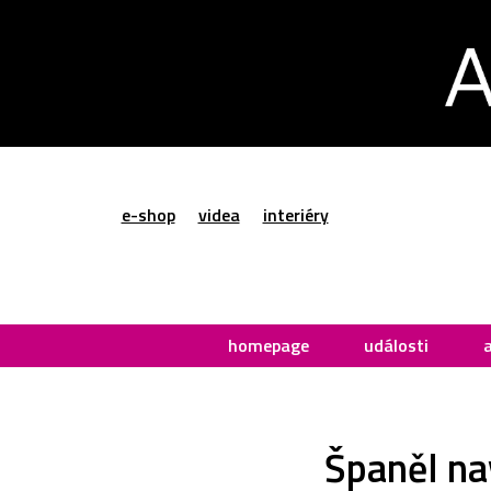
e-shop
videa
interiéry
homepage
události
Španěl na