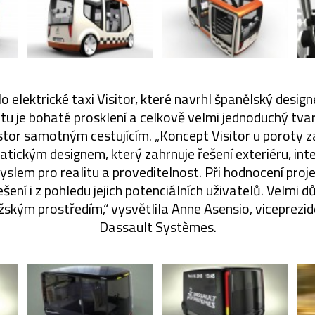
o elektrické taxi Visitor, které navrhl španělský design
 je bohaté prosklení a celkově velmi jednoduchý tvar 
tor samotným cestujícím. „Koncept Visitor u poroty 
ickým designem, který zahrnuje řešení exteriéru, inte
myslem pro realitu a proveditelnost. Při hodnocení proje
řešení i z pohledu jejich potenciálních uživatelů. Velmi d
žským prostředím,“ vysvětlila Anne Asensio, viceprezi
Dassault Systèmes.