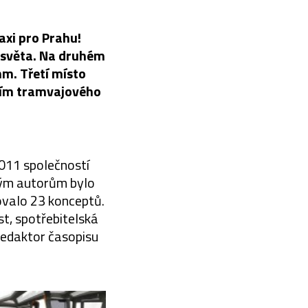
axi pro Prahu!
í světa. Na druhém
hm. Třetí místo
itím tramvajového
011 společností
dým autorům bylo
ovalo 23 konceptů.
st, spotřebitelská
fredaktor časopisu