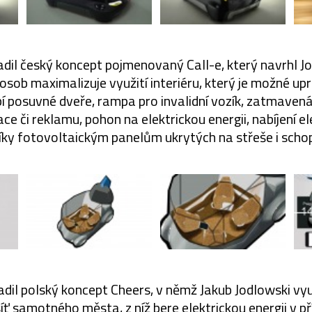
dil český koncept pojmenovaný Call-e, který navrhl J
osob maximalizuje využití interiéru, který je možné upr
í posuvné dveře, rampa pro invalidní vozík, zatmavená
e či reklamu, pohon na elektrickou energii, nabíjení e
díky fotovoltaickým panelům ukrytých na střeše i scho
adil polský koncept Cheers, v němž Jakub Jodlowski vyu
ť samotného města, z níž bere elektrickou energii v př