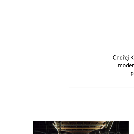
Ondřej K
modern
p