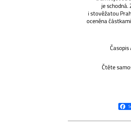
je schodná. 
i stověžatou Prahu
oceněna částkami 
Časopis 
Čtěte samo