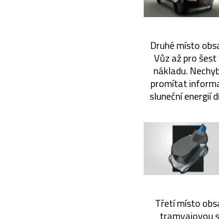
Druhé místo obsa
Vůz až pro šest 
nákladu. Nechyb
promítat informac
sluneční energií 
Třetí místo obs
tramvajovou sí