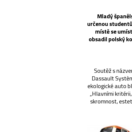
Mladý španěls
určenou studentům
místě se umíst
obsadil polský k
Soutěž s názve
Dassault Systèm
ekologické auto b
„Hlavními kritéri
skromnost, esteti