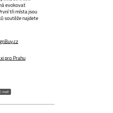
ž má evokovat
rvní tři místa jsou
ků soutěže najdete
gnBuy.cz
xi pro Prahu