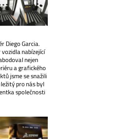
ér Diego Garcia.
vozidla nabízející
zabodoval nejen
riéru a grafického
ktů jsme se snažili
ůležitý pro nás byl
dentka společnosti