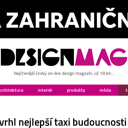
Nejčtenější český on-line design magazín, už 18 let…
architektura
interiér
produkty
móda
t
vrhl nejlepší taxi budoucnosti