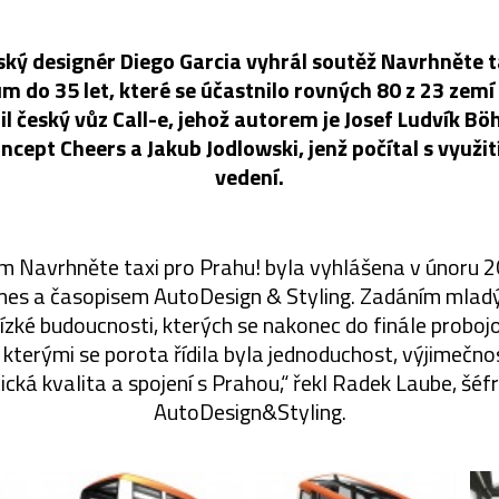
ký designér Diego Garcia vyhrál soutěž Navrhněte t
 do 35 let, které se účastnilo rovných 80 z 23 zem
il český vůz Call-e, jehož autorem je Josef Ludvík Bö
oncept Cheers a Jakub Jodlowski, jenž počítal s využ
vedení.
m Navrhněte taxi pro Prahu! byla vyhlášena v únoru 2
es a časopisem AutoDesign & Styling. Zadáním mla
lízké budoucnosti, kterých se nakonec do finále proboj
i, kterými se porota řídila byla jednoduchost, výjimečno
cká kvalita a spojení s Prahou,“ řekl Radek Laube, šé
AutoDesign&Styling.