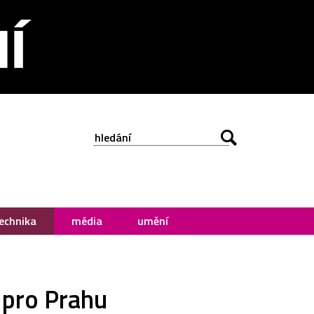
echnika
média
umění
 pro Prahu