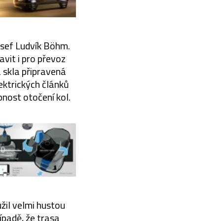
osef Ludvík Böhm.
avit i pro převoz
 skla připravená
lektrických článků
pnost otočení kol.
žil velmi hustou
ípadě, že trasa