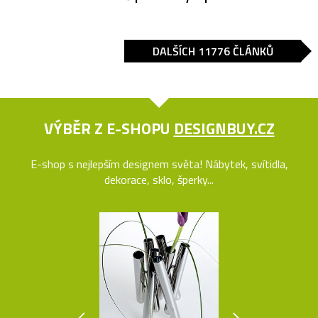
DALŠÍCH 11776 ČLÁNKŮ
VÝBĚR Z E-SHOPU
DESIGNBUY.CZ
E-shop s nejlepším designem světa! Nábytek, svítidla,
dekorace, sklo, šperky...