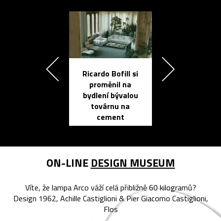
Ricardo Bofill si
Přichází ten
proměnil na
propracovan
bydlení bývalou
elektronic
továrnu na
zápisník
cement
reMarkable
ON-LINE
DESIGN MUSEUM
Víte, že lampa Arco váží celá přibližně 60 kilogramů?
Design 1962, Achille Castiglioni & Pier Giacomo Castiglioni,
Flos