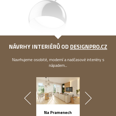
NÁVRHY INTERIÉRŮ OD
DESIGNPRO.CZ
Navrhujeme osobité, moderní a nadčasové interiéry s
nápadem...
náměstí Na Ba
Na Pramenech