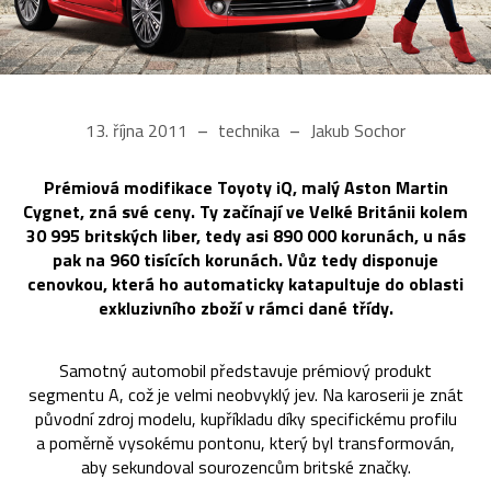
13. října 2011
technika
Jakub Sochor
Prémiová modifikace Toyoty iQ, malý Aston Martin
Cygnet, zná své ceny. Ty začínají ve Velké Británii kolem
30 995 britských liber, tedy asi 890 000 korunách, u nás
pak na 960 tisících korunách. Vůz tedy disponuje
cenovkou, která ho automaticky katapultuje do oblasti
exkluzivního zboží v rámci dané třídy.
Samotný automobil představuje prémiový produkt
segmentu A, což je velmi neobvyklý jev. Na karoserii je znát
původní zdroj modelu, kupříkladu díky specifickému profilu
a poměrně vysokému pontonu, který byl transformován,
aby sekundoval sourozencům britské značky.