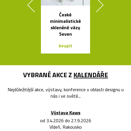
České
Závěsná
minimalistické
bambuso
skleněné vázy
svítidla Bamb
Seven
dvou tvare
koupit
koupit
VYBRANÉ AKCE Z
KALENDÁŘE
Nejdůležitější akce, výstavy, konference v oblasti designu u
nás i ve světě...
Výstava Kaws
od 3.4.2026 do 27.9.2026
Vídeň, Rakousko