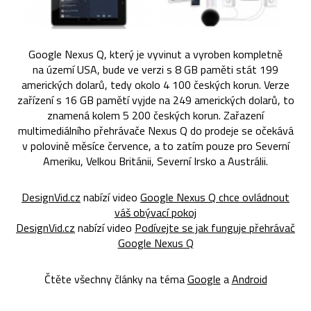
Google Nexus Q, který je vyvinut a vyroben kompletně
na území USA, bude ve verzi s 8 GB paměti stát 199
amerických dolarů, tedy okolo 4 100 českých korun. Verze
zařízení s 16 GB pamětí vyjde na 249 amerických dolarů, to
znamená kolem 5 200 českých korun. Zařazení
multimediálního přehrávače Nexus Q do prodeje se očekává
v polovině měsíce července, a to zatím pouze pro Severní
Ameriku, Velkou Británii, Severní Irsko a Austrálii.
DesignVid.cz
nabízí video
Google Nexus Q chce ovládnout
váš obývací pokoj
DesignVid.cz
nabízí video
Podívejte se jak funguje přehrávač
Google Nexus Q
Čtěte všechny články na téma
Google
a
Android