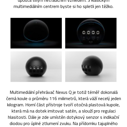
upoutá svým netradičním vzhledem. S klasickým
multimediálním centrem byste si ho spletli jen těžko.
Multimediální přehrávač Nexus Q je totiž téměř dokonalá
černá koule o průměru 116 milimetrů, která váží necelý jeden
kilogram. Horní část přístroje tvoří otočná plastová kupole,
která má na dotek imitovat satén, a slouží pro regulaci
hlasitosti. Dále je zde umístěn dotykový senzor s indikační
diodou pro úplné ztlumení zvuku. Na přídomku tajuplného