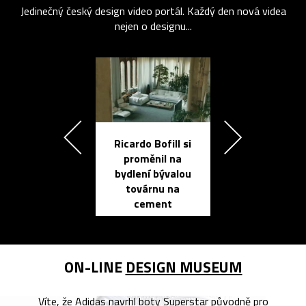
Jedinečný český design video portál. Každý den nová videa
nejen o designu...
Ricardo Bofill si
Přichází ten
proměnil na
propracovan
bydlení bývalou
elektronic
továrnu na
zápisník
cement
reMarkable
ON-LINE
DESIGN MUSEUM
Víte, že Adidas navrhl boty Superstar původně pro