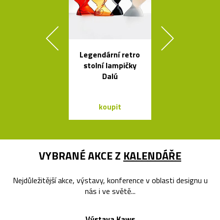
Legendární retro
Svítidla o
stolní lampičky
architekta op
Dalú
Sydney Jor
Utzona
koupit
koupit
VYBRANÉ AKCE Z
KALENDÁŘE
Nejdůležitější akce, výstavy, konference v oblasti designu u
nás i ve světě...
Výstava Kaws