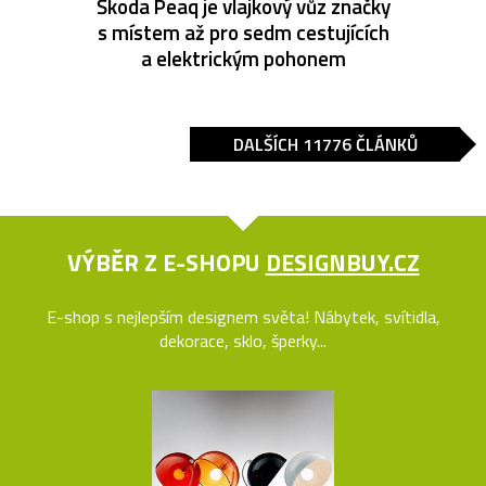
Škoda Peaq je vlajkový vůz značky
s místem až pro sedm cestujících
a elektrickým pohonem
DALŠÍCH 11776 ČLÁNKŮ
VÝBĚR Z E-SHOPU
DESIGNBUY.CZ
E-shop s nejlepším designem světa! Nábytek, svítidla,
dekorace, sklo, šperky...