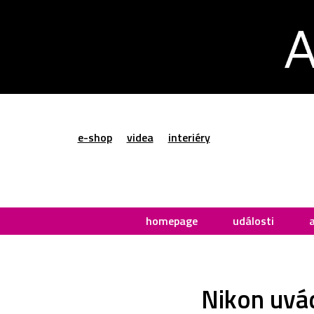
e-shop
videa
interiéry
homepage
události
Nikon uvád