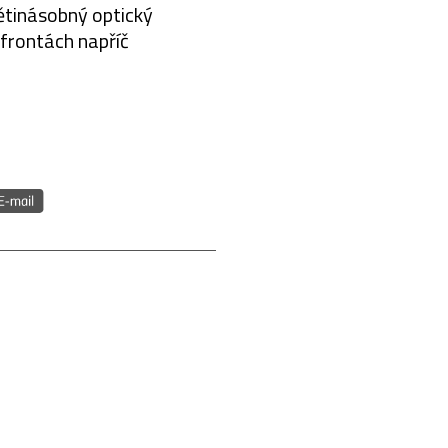
pětinásobný optický
frontách napříč