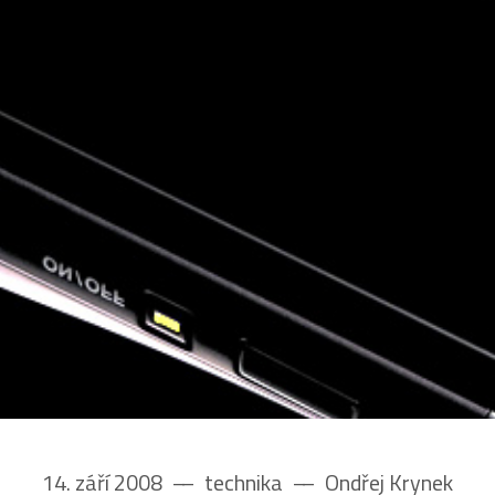
14. září 2008
––
technika
––
Ondřej Krynek