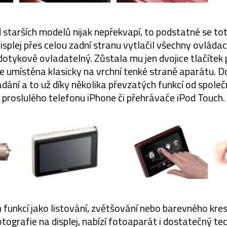
 starších modelů nijak nepřekvapí, to podstatné se toti
isplej přes celou zadní stranu vytlačil všechny ovládací
 dotykově ovladatelný. Zůstala mu jen dvojice tlačítek 
je umístěna klasicky na vrchní tenké straně aparátu. D
dání a to už díky několika převzatých funkcí od společn
proslulého telefonu iPhone či přehrávače iPod Touch.
 funkcí jako listování, zvětšování nebo barevného kr
ografie na displej, nabízí fotoaparát i dostatečný te