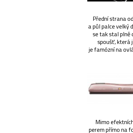
Přední strana od
a půl palce velký d
se tak stal plně
spoušť, která 
je famózní na ovlá
Mimo efektních
perem přímo na fot