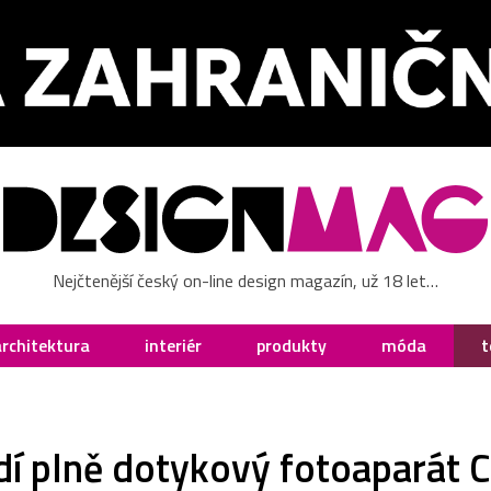
Nejčtenější český on-line design magazín, už 18 let…
architektura
interiér
produkty
móda
t
í plně dotykový fotoaparát 