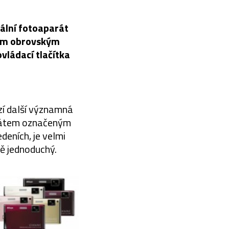
ální fotoaparát
ším obrovským
vládací tlačítka
zí další významná
arátem označeným
deních, je velmi
ně jednoduchý.