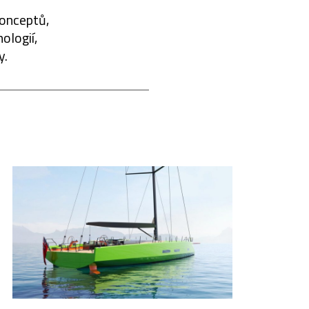
konceptů,
ologií,
y.