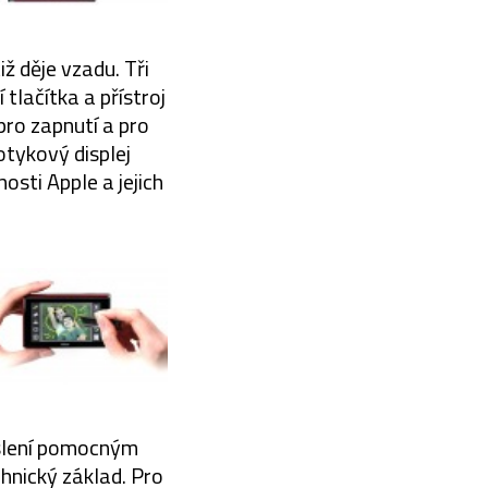
ž děje vzadu. Tři
 tlačítka a přístroj
pro zapnutí a pro
otykový displej
osti Apple a jejich
eslení pomocným
chnický základ. Pro