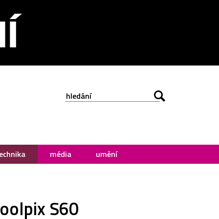
echnika
média
umění
Coolpix S60