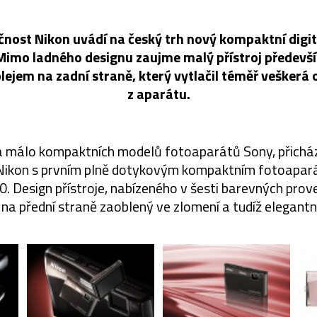
čnost Nikon uvádí na český trh nový kompaktní digit
 Mimo ladného designu zaujme malý přístroj předev
ejem na zadní straně, který vytlačil téměř veškerá o
z aparátu.
a málo kompaktních modelů fotoaparátů Sony, přichá
 Nikon s prvním plně dotykovým kompaktním fotoap
0. Design přístroje, nabízeného v šesti barevných prove
 na přední straně zaoblený ve zlomení a tudíž elegant