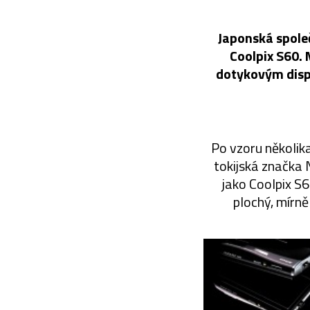
Japonská spole
Coolpix S60.
dotykovým displ
Po vzoru několik
tokijská značka
jako Coolpix S6
plochý, mírně