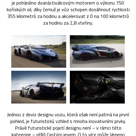
je poháněno dvanáctiválcovým motorem o výkonu 750
koňských sil, díky čemuž je vůz schopen dosáhnout rychlosti
355 kilometrů za hodinu a akcelerovat z 0 na 100 kilometrů
za hodinu za 2,8 vteřiny.
Jednou z deviz designu vozu, která však není patrná na první
pohled, je futuristický vzhled s mnoha inovativními prvky.
Právě futuristické pojetí designu není – v rámci této
kategorie – příliš častým jevem. O to více může Veneno