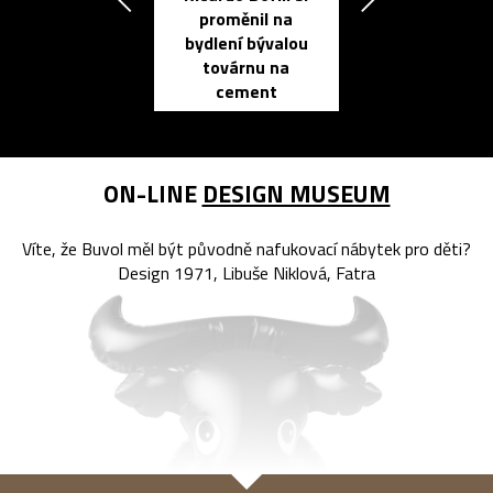
proměnil na
propracovan
bydlení bývalou
elektronic
továrnu na
zápisník
cement
reMarkable
ON-LINE
DESIGN MUSEUM
Víte, že Buvol měl být původně nafukovací nábytek pro děti?
Design 1971, Libuše Niklová, Fatra