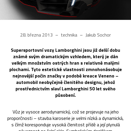
28. března 2013
technika
Jakub Sochor
Supersportovní vozy Lamborghini jsou již delší dobu
známé svým dramatickým vzhledem, který je dán
velkým množstvím ostrých hran s relativně malými
plochami. Tyto estetické vlastnosti zmnohonásobuje
nejnovější počin značky v podobě kreace Veneno –
automobil neobyčejně členitého designu, jehož
prostřednictvím slaví Lamborghini 50 let svého
působení.
Vůz je vysoce aerodynamický, což se projevuje na jeho
proporčnosti – stavba karoserie je velmi nízká a dynamická,
s čímž koresponduje vysoká členitost přídě a její plynulá