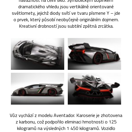
návaznost na čelní sklo. Symbolickým doplňkem
dramatického vhledu jsou vertikálně orientované
světlomety, jejichž diody svítí ve tvaru písmene Y – jde
o prvek, který působí neobyčejně originálním dojmem.
Kreativní drobností jsou subtilní zpětná zrcátka.
Vůz vychází z modelu Aventador. Karoserie je zhotovena
z karbonu, což podpořilo eliminaci hmotnosti o 125
kilogramů na výsledných 1 450 kilogramů. Vozidlo