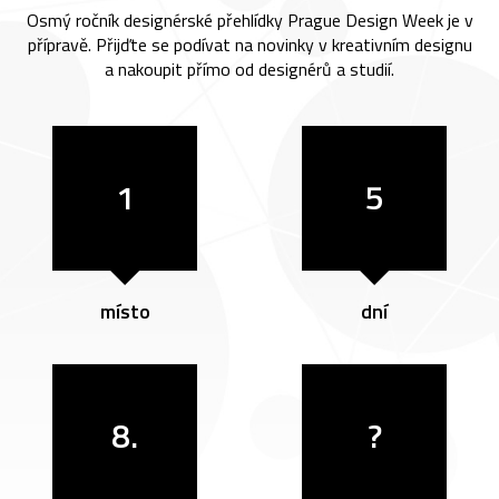
Osmý ročník designérské přehlídky Prague Design Week je v
přípravě. Přijďte se podívat na novinky v kreativním designu
a nakoupit přímo od designérů a studií.
1
5
místo
dní
8.
?