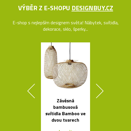
VÝBĚR Z E-SHOPU
DESIGNBUY.CZ
E-shop s nejlepším designem světa! Nábytek, svítidla,
dekorace, sklo, šperky...
Závěsná
Buďte na k
bambusová
vidět s blika
svítidla Bamboo ve
Bookma
dvou tvarech