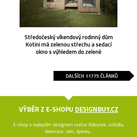
Středočeský víkendový rodinný dům
Kotini má zelenou střechu a sedací
okno s výhledem do zeleně
DALŠÍCH 11775 ČLÁNKŮ
VÝBĚR Z E-SHOPU
DESIGNBUY.CZ
E-shop s nejlepším designem světa! Nábytek, svítidla,
dekorace, sklo, šperky...