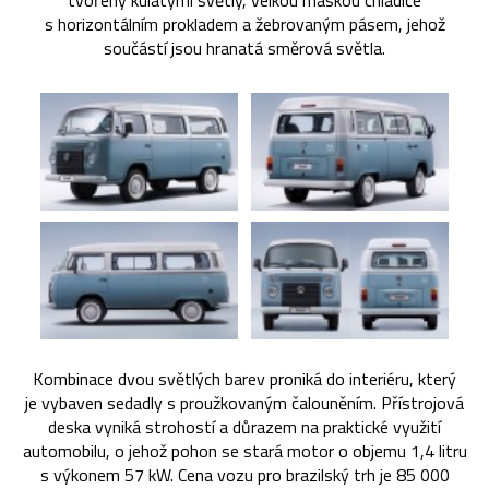
tvořený kulatými světly, velkou maskou chladiče
s horizontálním prokladem a žebrovaným pásem, jehož
součástí jsou hranatá směrová světla.
Kombinace dvou světlých barev proniká do interiéru, který
je vybaven sedadly s proužkovaným čalouněním. Přístrojová
deska vyniká strohostí a důrazem na praktické využití
automobilu, o jehož pohon se stará motor o objemu 1,4 litru
s výkonem 57 kW. Cena vozu pro brazilský trh je 85 000