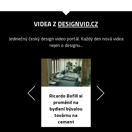
VIDEA Z
DESIGNVID.CZ
Jedinečný český design video portál. Každý den nová videa
nejen o designu...
Ricardo Bofill si
Přichází ten
proměnil na
propracovan
bydlení bývalou
elektronic
továrnu na
zápisník
cement
reMarkable