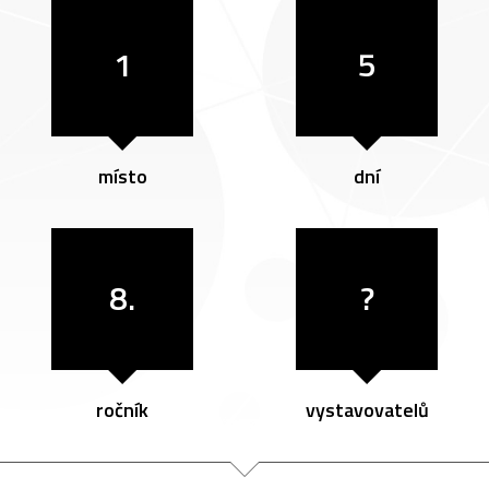
1
5
místo
dní
8.
?
ročník
vystavovatelů