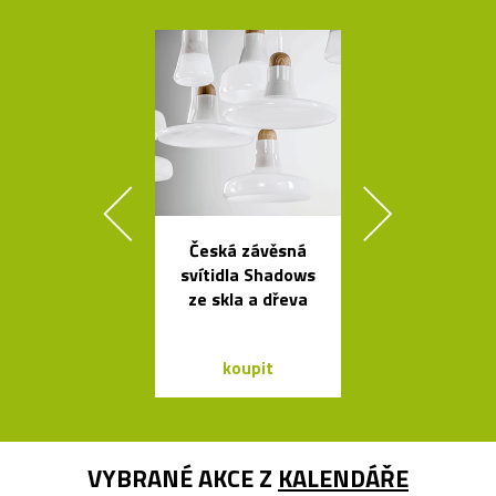
Česká závěsná
Čeští sklen
svítidla Shadows
ptáci jako sví
ze skla a dřeva
Night Bir
koupit
koupit
VYBRANÉ AKCE Z
KALENDÁŘE