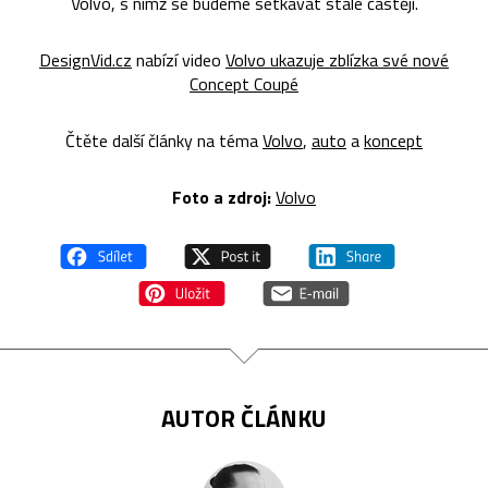
Volvo, s nímž se budeme setkávat stále častěji.
DesignVid.cz
nabízí video
Volvo ukazuje zblízka své nové
Concept Coupé
Čtěte další články na téma
Volvo
,
auto
a
koncept
Foto a zdroj:
Volvo
AUTOR ČLÁNKU