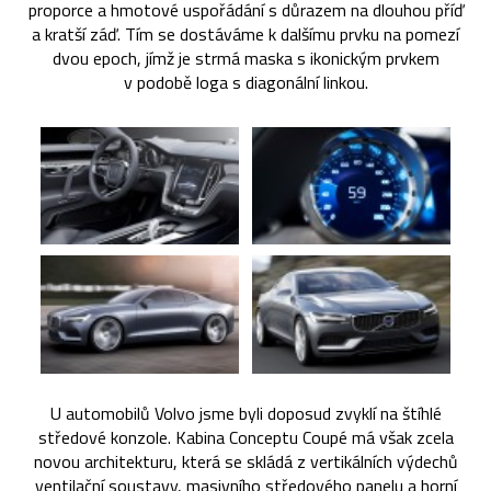
proporce a hmotové uspořádání s důrazem na dlouhou příď
a kratší záď. Tím se dostáváme k dalšímu prvku na pomezí
dvou epoch, jímž je strmá maska s ikonickým prvkem
v podobě loga s diagonální linkou.
U automobilů Volvo jsme byli doposud zvyklí na štíhlé
středové konzole. Kabina Conceptu Coupé má však zcela
novou architekturu, která se skládá z vertikálních výdechů
ventilační soustavy, masivního středového panelu a horní