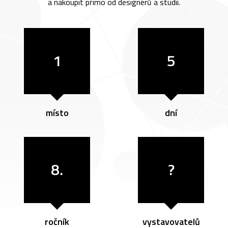
a nakoupit přímo od designérů a studií.
1
5
místo
dní
8.
?
ročník
vystavovatelů