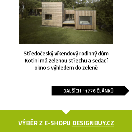
Středočeský víkendový rodinný dům
Kotini má zelenou střechu a sedací
okno s výhledem do zeleně
DALŠÍCH 11776 ČLÁNKŮ
VÝBĚR Z E-SHOPU
DESIGNBUY.CZ