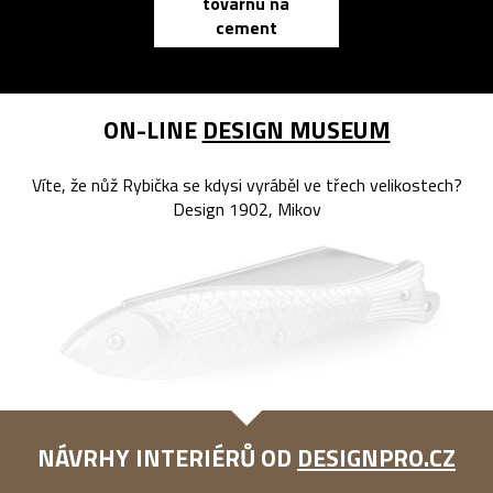
továrnu na
zápisník
cement
reMarkable
ON-LINE
DESIGN MUSEUM
Víte, že nůž Rybička se kdysi vyráběl ve třech velikostech?
Design 1902, Mikov
NÁVRHY INTERIÉRŮ OD
DESIGNPRO.CZ