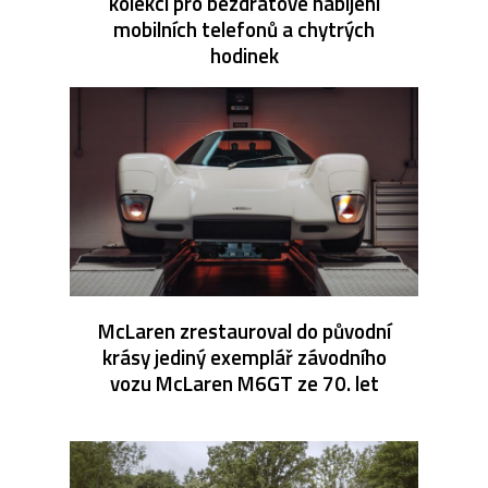
kolekci pro bezdrátové nabíjení
mobilních telefonů a chytrých
hodinek
McLaren zrestauroval do původní
krásy jediný exemplář závodního
vozu McLaren M6GT ze 70. let