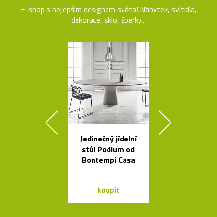
E-shop s nejlepším designem světa! Nábytek, svítidla,
dekorace, sklo, šperky...
Jedinečný jídelní
Kolekce kovo
stůl Podium od
mís La Sta
Bontempi Casa
dello Sciro
koupit
koupit