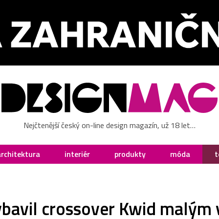
Nejčtenější český on-line design magazín, už 18 let…
architektura
interiér
produkty
móda
t
ybavil crossover Kwid malým 