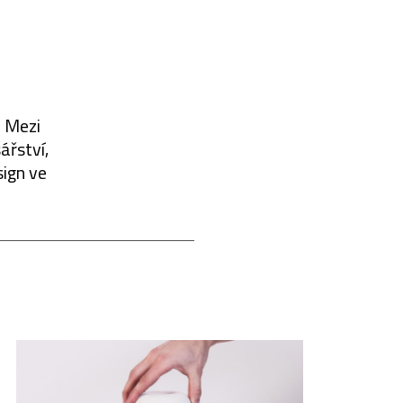
. Mezi
ářství,
sign ve