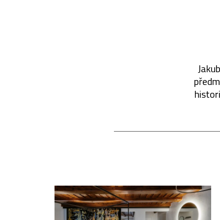
Jakub
předmě
histor