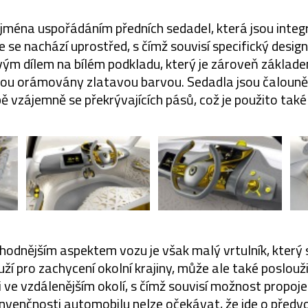
ejména uspořádáním předních sedadel, která jsou inte
če se nachází uprostřed, s čímž souvisí specifický desig
ým dílem na bílém podkladu, který je zároveň základ
ž jsou orámovány zlatavou barvou. Sedadla jsou čaloun
vzájemně se překrývajících pásů, což je použito také 
odnějším aspektem vozu je však malý vrtulník, který 
ouží pro zachycení okolní krajiny, může ale také poslouž
i ve vzdálenějším okolí, s čímž souvisí možnost propojen
venčnosti automobilu nelze očekávat, že jde o předvo