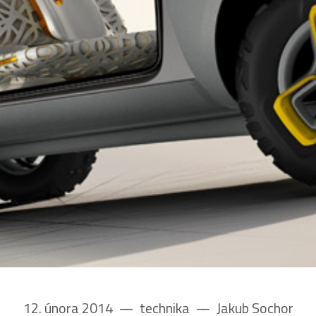
12. února 2014
––
technika
––
Jakub Sochor