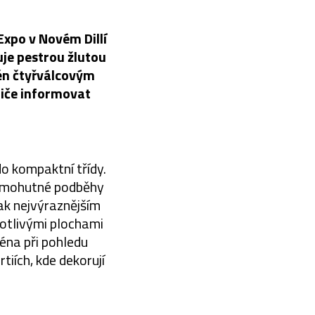
Expo v Novém Dillí
je pestrou žlutou
ěn čtyřválcovým
diče informovat
do kompaktní třídy.
é mohutné podběhy
šak nejvýraznějším
notlivými plochami
éna při pohledu
tiích, kde dekorují