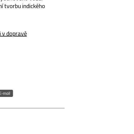
ní tvorbu indického
i v dopravě