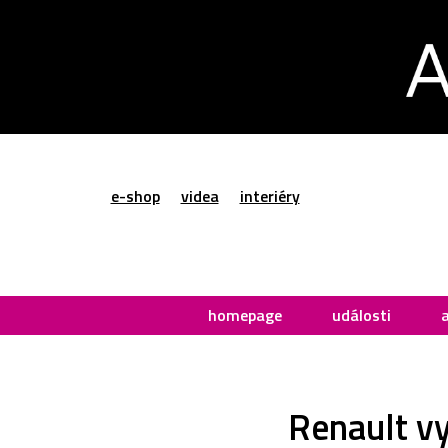
e-shop
videa
interiéry
homepage
události
Renault v