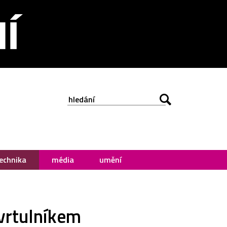
echnika
média
umění
vrtulníkem