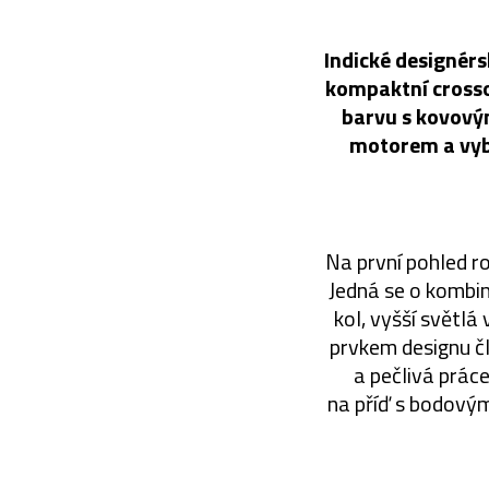
Indické designérs
kompaktní crosso
barvu s kovový
motorem a vyba
Na první pohled ro
Jedná se o kombi
kol, vyšší světlá
prvkem designu čl
a pečlivá prác
na příď s bodovými