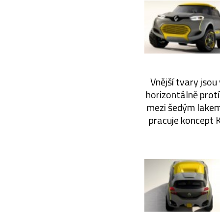
Vnější tvary jsou
horizontálně prot
mezi šedým lakem a
pracuje koncept K