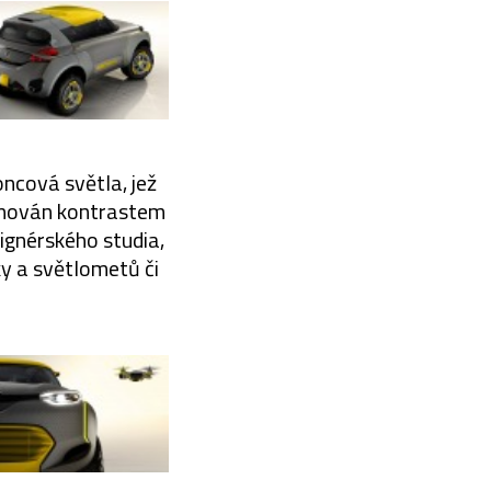
oncová světla, jež
finován kontrastem
signérského studia,
ky a světlometů či