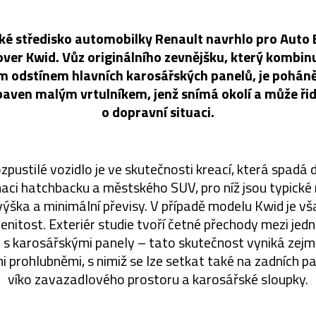
ké středisko automobilky Renault navrhlo pro Auto 
ver Kwid. Vůz originálního zevnějšku, který kombinu
m odstínem hlavních karosářských panelů, je pohán
ven malým vrtulníkem, jenž snímá okolí a může ři
o dopravní situaci.
zpustilé vozidlo je ve skutečnosti kreací, která spadá 
naci hatchbacku a městského SUV, pro níž jsou typick
 výška a minimální převisy. V případě modelu Kwid je v
enitost. Exteriér studie tvoří četné přechody mezi jed
e s karosářskými panely – tato skutečnost vyniká zejm
 prohlubněmi, s nimiž se lze setkat také na zadních par
víko zavazadlového prostoru a karosářské sloupky.