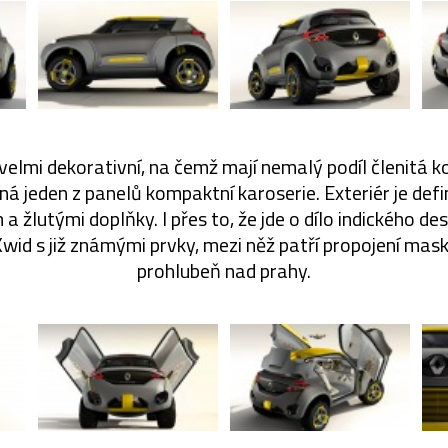
 velmi dekorativní, na čemž mají nemalý podíl členitá k
íná jeden z panelů kompaktní karoserie. Exteriér je de
 žlutými doplňky. I přes to, že jde o dílo indického de
wid s již známými prvky, mezi něž patří propojení mas
prohlubeň nad prahy.