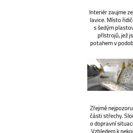
Interiér zaujme z
lavice. Místo řidi
s šedým plastov
přístrojů, je
potahem v podobě 
Zřejmě nejpozoruh
části střechy. Sl
o dopravní situac
Vzhledem k nekon