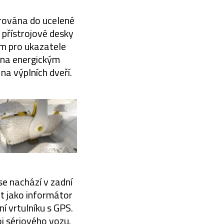
grována do ucelené
n přístrojové desky
em pro ukazatele
ěna energickým
na výplních dveří.
se nachází v zadní
it jako informátor
í vrtulníku s GPS.
j sériového vozu.