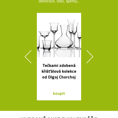
dekorace, sklo, šperky...
Tečkami zdobená
Liniemi zdo
křišťálová kolekce
křišťálová ko
od Olgoj Chorchoj
od Olgoj Cho
koupit
koupit