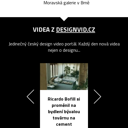
Moravská galerie v Brně
VIDEA Z
DESIGNVID.CZ
Jedinečný český design video portál. Každý den nová videa
nejen o designu...
Ricardo Bofill si
Přichází ten
proměnil na
propracovan
bydlení bývalou
elektronic
továrnu na
zápisník
cement
reMarkable