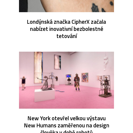
Londýnská značka CipherX začala
nabízet inovativní bezbolestné
tetování
New York otevřel velkou výstavu
New Humans zaměřenou na design
člověka v době robotů