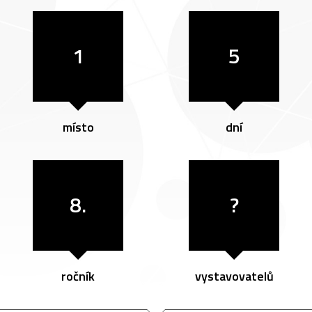
1
5
místo
dní
8.
?
ročník
vystavovatelů