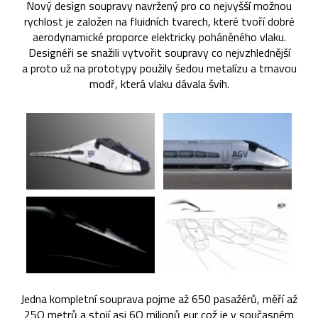
Nový design soupravy navržený pro co nejvyšší možnou
rychlost je založen na fluidních tvarech, které tvoří dobré
aerodynamické proporce elektricky poháněného vlaku.
Designéři se snažili vytvořit soupravy co nejvzhlednější
a proto už na prototypy použily šedou metalízu a tmavou
modř, která vlaku dávala švih.
Jedna kompletní souprava pojme až 650 pasažérů, měří až
25O metrů a stojí asi 6O milionů eur což je v současném