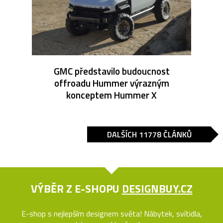
GMC představilo budoucnost
offroadu Hummer výrazným
konceptem Hummer X
DALŠÍCH 11778 ČLÁNKŮ
VÝBĚR Z E-SHOPU
DESIGNBUY.CZ
E-shop s nejlepším designem světa! Nábytek, svítidla,