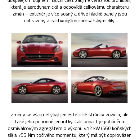
dospělejším dojmem. Boční část zaujme výraznou prohlubní,
která je aerodynamická a odpovídá celkovému charakteru
změn – exteriér je více sošný a dříve hladké panely jsou
nahrazeny atraktivnějšími karosářskými díly.
Změny se však netýkají jen estetické stránky vozidla, ale
také jeho pohonné jednotky. California T je poháněna
osmiválcovým agregátem o výkonu 412 kW (560 koňských
sil) a 755 Nm točivého momentu, který má být doprovázen