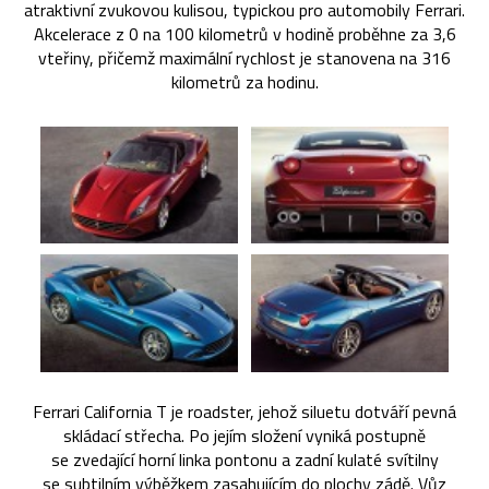
atraktivní zvukovou kulisou, typickou pro automobily Ferrari.
Akcelerace z 0 na 100 kilometrů v hodině proběhne za 3,6
vteřiny, přičemž maximální rychlost je stanovena na 316
kilometrů za hodinu.
Ferrari California T je roadster, jehož siluetu dotváří pevná
skládací střecha. Po jejím složení vyniká postupně
se zvedající horní linka pontonu a zadní kulaté svítilny
se subtilním výběžkem zasahujícím do plochy zádě. Vůz