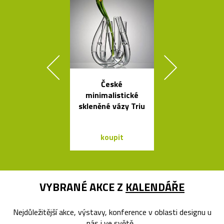
České
Stolní i stoj
minimalistické
lampy Ballo
skleněné vázy Triu
ručně foukané
koupit
koupit
VYBRANÉ AKCE Z
KALENDÁŘE
Nejdůležitější akce, výstavy, konference v oblasti designu u
nás i ve světě...