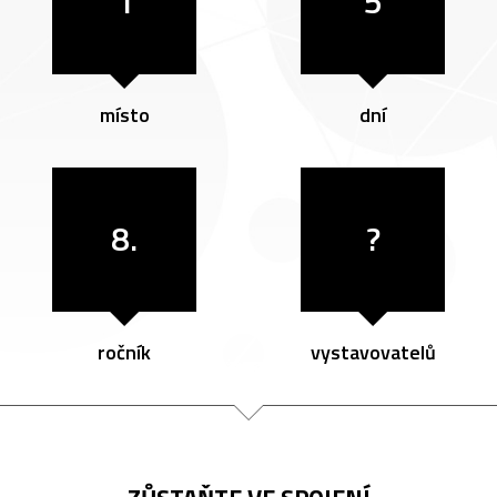
1
5
místo
dní
8.
?
ročník
vystavovatelů