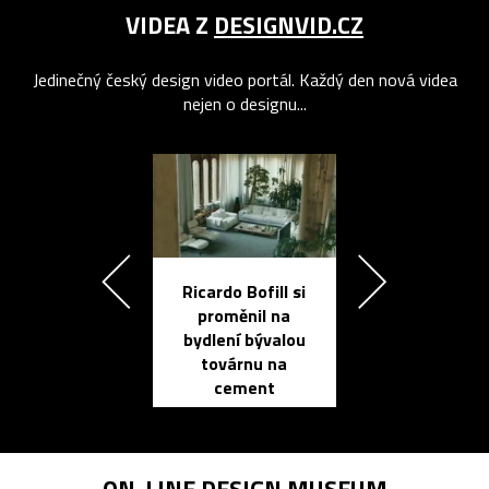
VIDEA Z
DESIGNVID.CZ
Jedinečný český design video portál. Každý den nová videa
nejen o designu...
Ricardo Bofill si
Přichází ten
proměnil na
propracovan
bydlení bývalou
elektronic
továrnu na
zápisník
cement
reMarkable