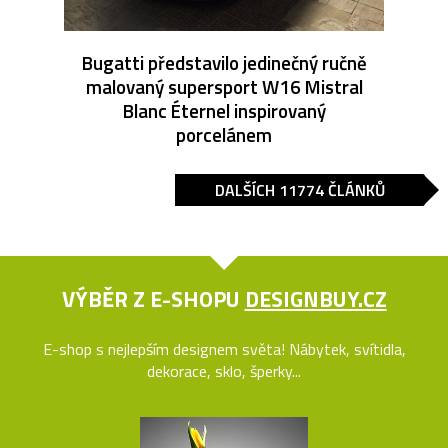
Bugatti představilo jedinečný ručně
malovaný supersport W16 Mistral
Blanc Éternel inspirovaný
porcelánem
DALŠÍCH 11774 ČLÁNKŮ
VÝBĚR Z E-SHOPU
DESIGNBUY.CZ
E-shop s nejlepším designem světa! Nábytek, svítidla,
dekorace, sklo, šperky...