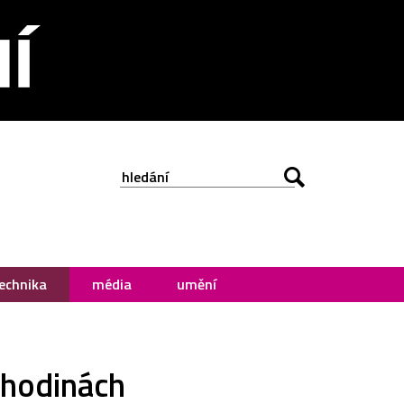
echnika
média
umění
 hodinách