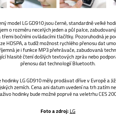
ný model LG GD910 jsou černé, standardně velké hod
jem o rozměru necelých jeden a půl palce, zabudova
 třemi bočními ovládacími tlačítky. Pozoruhodná je pod
ze HDSPA, a tudíž možnost rychlého přenosu dat umož
říjemná je i funkce MP3 přehrávače, zabudovaná techn
ící hlasité čtení došlých textových zpráv nebo podpo
přenosu dat technologií Bluetooth.
 hodinky LG GD910 měly prodávat dříve v Evropě a Jižn
ijských zemích. Cena ani datum uvedení na trh zatím n
naživo hodinky bude možné poprvé na veletrhu CES 200
Foto a zdroj:
LG