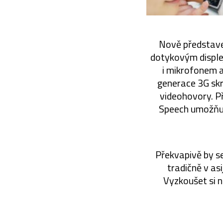
Nově představe
dotykovým disple
i mikrofonem a
generace 3G skr
videohovory. P
Speech umožňuj
Překvapivě by se
tradičně v as
Vyzkoušet si 