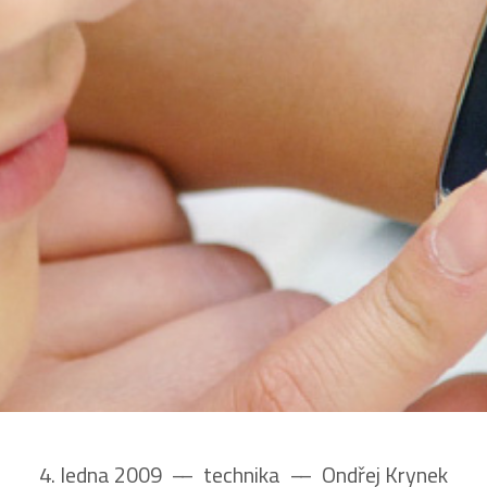
4. ledna 2009
––
technika
––
Ondřej Krynek