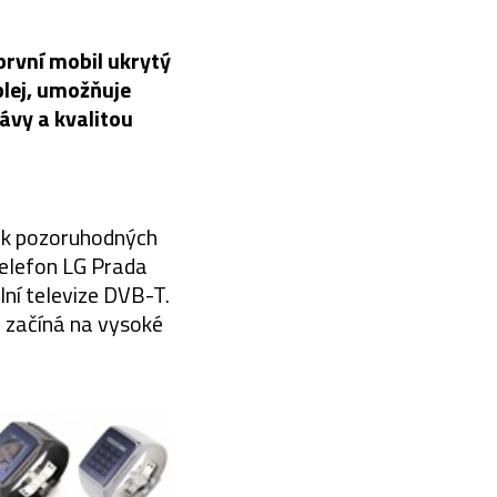
první mobil ukrytý
lej, umožňuje
ávy a kvalitou
lik pozoruhodných
 telefon LG Prada
lní televize DVB-T.
a začíná na vysoké