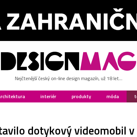
Nejčtenější český on-line design magazín, už 18 let…
architektura
interiér
produkty
móda
t
tavilo dotykový videomobil v