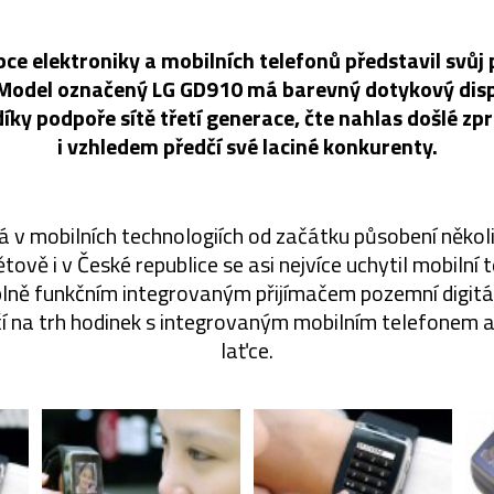
bce elektroniky a mobilních telefonů představil svůj 
 Model označený LG GD910 má barevný dotykový disp
íky podpoře sítě třetí generace, čte nahlas došlé zpr
i vzhledem předčí své laciné konkurenty.
 v mobilních technologiích od začátku působení něko
ětově i v České republice se asi nejvíce uchytil mobilní
 plně funkčním integrovaným přijímačem pozemní digitá
í na trh hodinek s integrovaným mobilním telefonem 
laťce.