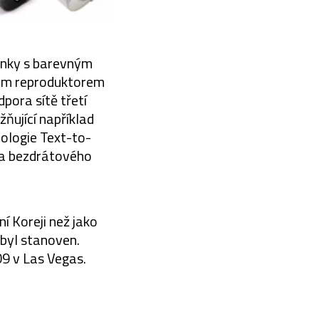
inky s barevným
ným reproduktorem
pora sítě třetí
ňující například
ologie Text-to-
ra bezdrátového
í Koreji než jako
ebyl stanoven.
9 v Las Vegas.