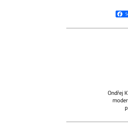
Ondřej K
modern
p