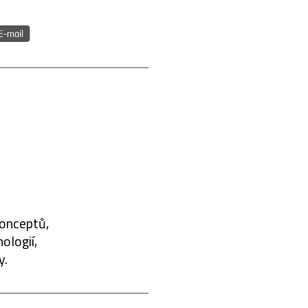
konceptů,
ologií,
y.