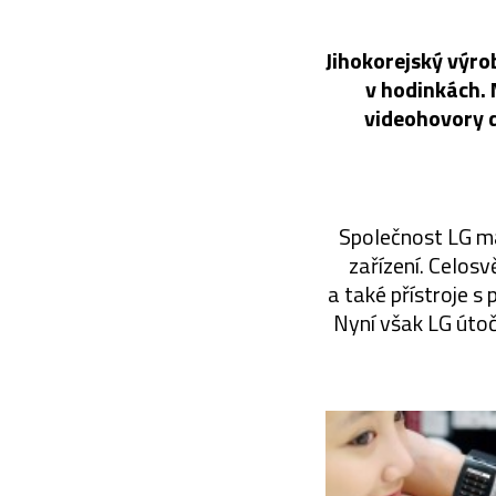
Jihokorejský výro
v hodinkách.
videohovory d
Společnost LG má
zařízení. Celosv
a také přístroje s
Nyní však LG útoč