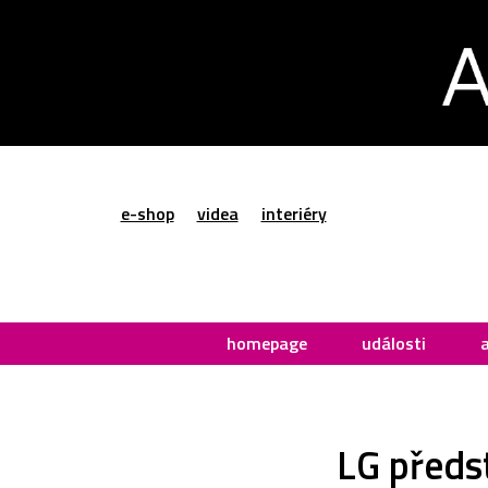
e-shop
videa
interiéry
homepage
události
LG předs