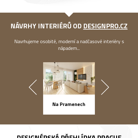
NÁVRHY INTERIÉRŮ OD
DESIGNPRO.CZ
Navrhujeme osobité, moderní a nadčasové interiéry s
nápadem...
náměstí Na Ba
Na Pramenech
DESIGNÉRSKÁ PŘEHLÍDKA
PRAGUE