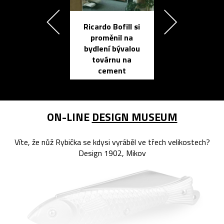
Ricardo Bofill si
Přichází ten
proměnil na
propracovan
bydlení bývalou
elektronic
továrnu na
zápisník
cement
reMarkable
ON-LINE
DESIGN MUSEUM
Víte, že nůž Rybička se kdysi vyráběl ve třech velikostech?
Design 1902, Mikov