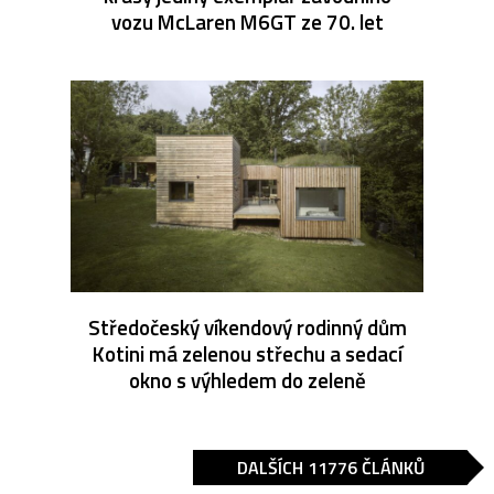
vozu McLaren M6GT ze 70. let
Středočeský víkendový rodinný dům
Kotini má zelenou střechu a sedací
okno s výhledem do zeleně
DALŠÍCH 11776 ČLÁNKŮ