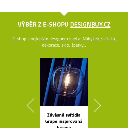
VÝBĚR Z E-SHOPU
DESIGNBUY.CZ
E-shop s nejlepším designem světa! Nábytek, svítidla,
dekorace, sklo, šperky...
Závěsná svítidla
Skleněné bal
Grape inspirovaná
jako česká sví
hrozny
Memory