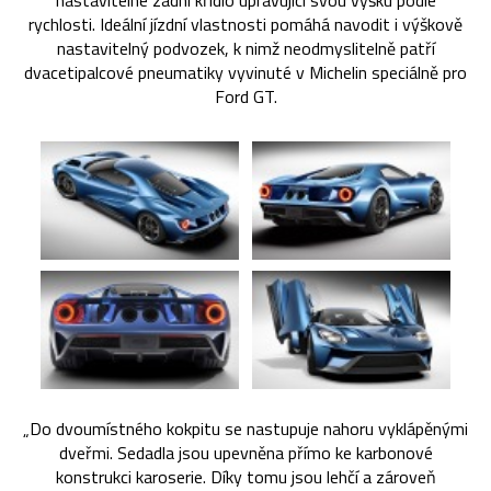
nastavitelné zadní křídlo upravující svou výšku podle
rychlosti. Ideální jízdní vlastnosti pomáhá navodit i výškově
nastavitelný podvozek, k nimž neodmyslitelně patří
dvacetipalcové pneumatiky vyvinuté v Michelin speciálně pro
Ford GT.
„Do dvoumístného kokpitu se nastupuje nahoru vyklápěnými
dveřmi. Sedadla jsou upevněna přímo ke karbonové
konstrukci karoserie. Díky tomu jsou lehčí a zároveň