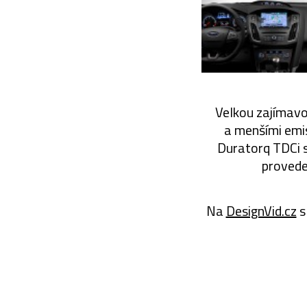
Velkou zajímavo
a menšími emis
Duratorq TDCi 
provede
Na
DesignVid.cz
s