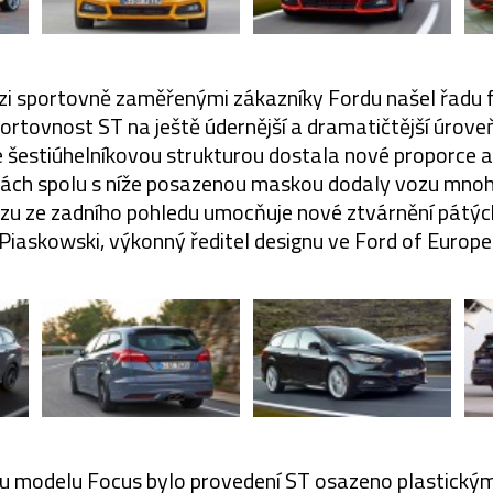
zi sportovně zaměřenými zákazníky Fordu našel řadu
rtovnost ST na ještě údernější a dramatičtější úroveň
e šestiúhelníkovou strukturou dostala nové proporce 
ách spolu s níže posazenou maskou dodaly vozu mnoh
vozu ze zadního pohledu umocňuje nové ztvárnění pátých 
Piaskowski, výkonný ředitel designu ve Ford of Europe
 modelu Focus bylo provedení ST osazeno plastickými