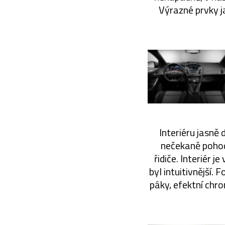
Výrazné prvky ja
Interiéru jasně
nečekaně pohodl
řidiče. Interiér 
byl intuitivnější.
páky, efektní chro