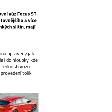
vní vůz Focus ST
tovnějšího a více
kých slitin, mají
 má upravený jak
e i do hloubky, kde
 předností vozu
provedení tolik