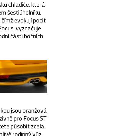
ku chladiče, která
m šestiúhelníku.
 čímž evokují pocit
Focus, vyznačuje
odní části bočních
sikou jsou oranžová
zivně pro Focus ST
ete působit zcela
nlivě rodinný vůz.