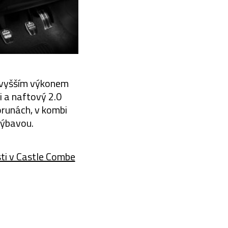
, vyšším výkonem
i a naftový 2.0
runách, v kombi
výbavou.
ti v Castle Combe