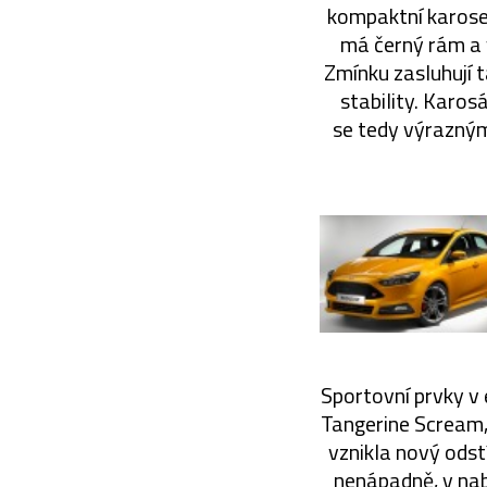
kompaktní karoser
má černý rám a 
Zmínku zasluhují t
stability. Karo
se tedy výraznými
Sportovní prvky v 
Tangerine Scream,
vznikla nový ods
nenápadně, v nabí