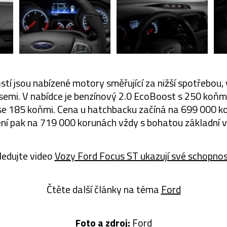
stí jsou nabízené motory směřující za nižší spotřebou
emi. V nabídce je benzínový 2.0 EcoBoost s 250 koňm
se 185 koňmi. Cena u hatchbacku začíná na 699 000 ko
ní pak na 719 000 korunách vždy s bohatou základní 
ledujte video
Vozy Ford Focus ST ukazují své schopnos
Čtěte další články na téma
Ford
Foto a zdroj:
Ford