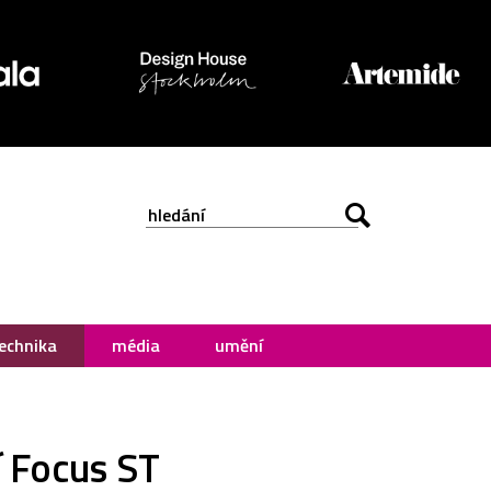
echnika
média
umění
í Focus ST