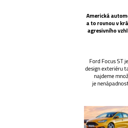
Americká automo
a to rovnou v kr
agresivního vzhl
Ford Focus ST j
design exteriéru t
najdeme množst
je nenápadnost