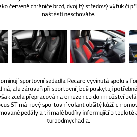
ko červené chrániče brzd, dvojitý středový výfuk či pří
naštěstí neschováte.
 dominují sportovní sedadla Recaro vyvinutá spolu s Fo
ná, ale zároveň při sportovní jízdě poskytují potřebné
je však zcela přepracován a omezen co do množství ovl
 Focus ST má nový sportovní volant obšitý kůží, chromov
mované pedály a tři malé budíky informující o teplotě a 
turbodmychadla.