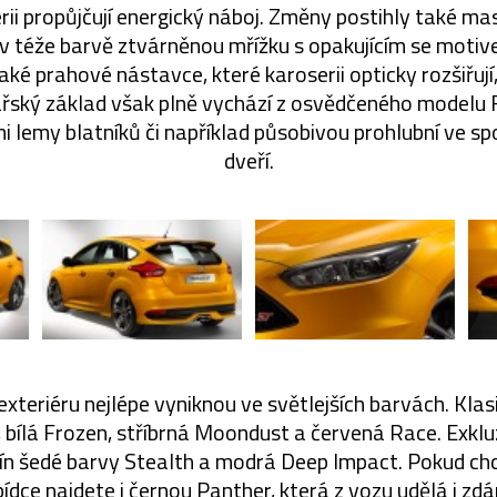
ii propůjčují energický náboj. Změny postihly také mas
v téže barvě ztvárněnou mřížku s opakujícím se motive
aké prahové nástavce, které karoserii opticky rozšiřují,
sářský základ však plně vychází z osvědčeného modelu 
 lemy blatníků či například působivou prohlubní ve sp
dveří.
exteriéru nejlépe vyniknou ve světlejších barvách. Kla
 bílá Frozen, stříbrná Moondust a červená Race. Exklu
tín šedé barvy Stealth a modrá Deep Impact. Pokud chc
dce najdete i černou Panther, která z vozu udělá i zdá