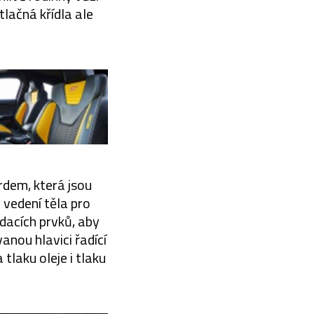
tlačná křídla ale
rdem, která jsou
 vedení těla pro
ádacích prvků, aby
anou hlavici řadící
tlaku oleje i tlaku