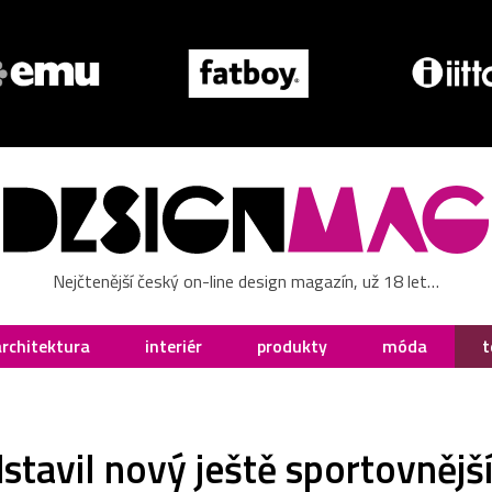
Nejčtenější český on-line design magazín, už 18 let…
architektura
interiér
produkty
móda
t
stavil nový ještě sportovnějš