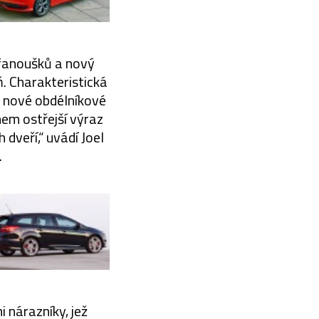
 fanoušků a nový
. Charakteristická
a nové obdélníkové
em ostřejší výraz
dveří,“ uvádí Joel
.
 nárazníky, jež