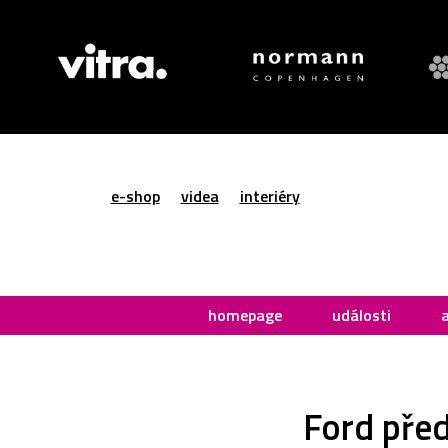
e-shop
videa
interiéry
homepage
události
Ford před