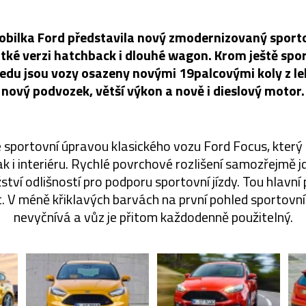
bilka Ford představila nový zmodernizovaný sporto
átké verzi hatchback i dlouhé wagon. Krom ještě spor
edu jsou vozy osazeny novými 19palcovými koly z leh
nový podvozek, větší výkon a nově i dieslový motor.
e sportovní úpravou klasického vozu Ford Focus, který
ak i interiéru. Rychlé povrchové rozlišení samozřejmě jd
ví odlišností pro podporu sportovní jízdy. Tou hlavní
. V méně křiklavých barvách na první pohled sportovní 
nevyčnívá a vůz je přitom každodenně použitelný.