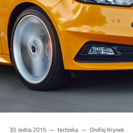
30. ledna 2015
––
technika
––
Ondřej Krynek