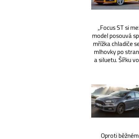
„Focus ST si me
model posouvá spo
mřížka chladiče s
mlhovky po stran
a siluetu. Šířku 
Oproti běžnému