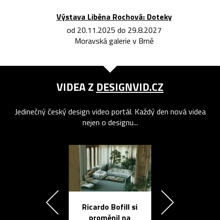
Výstava Liběna Rochová: Doteky
od 20.11.2025 do 29.8.2027
Moravská galerie v Brně
VIDEA Z
DESIGNVID.CZ
Jedinečný český design video portál. Každý den nová videa
nejen o designu...
Ricardo Bofill si
Přichází ten
proměnil na
propracovan