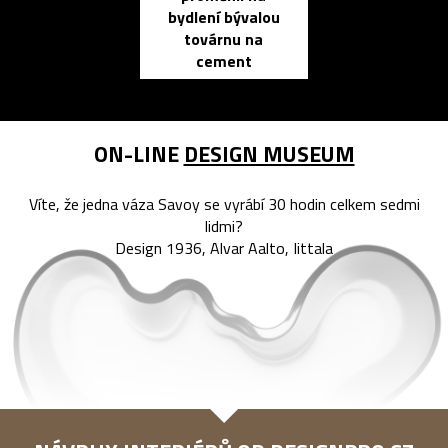
bydlení bývalou
elektronic
továrnu na
zápisník
cement
reMarkable
ON-LINE
DESIGN MUSEUM
Víte, že jedna váza Savoy se vyrábí 30 hodin celkem sedmi
lidmi?
Design 1936, Alvar Aalto, Iittala