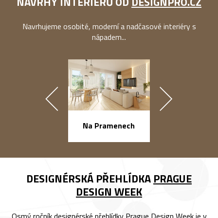
NÁVRHY INTERIÉRŮ OD
DESIGNPRO.CZ
Navrhujeme osobité, moderní a nadčasové interiéry s
nápadem...
náměstí Na Ba
Na Pramenech
DESIGNÉRSKÁ PŘEHLÍDKA
PRAGUE
DESIGN WEEK
Osmý ročník designérské přehlídky Prague Design Week je v