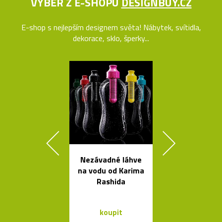
VÝBĚR Z E-SHOPU
DESIGNBUY.CZ
E-shop s nejlepším designem světa! Nábytek, svítidla,
dekorace, sklo, šperky...
Nezávadné láhve
Kávovary Mo
na vodu od Karima
Davida
Rashida
Chipperfie
koupit
koupit