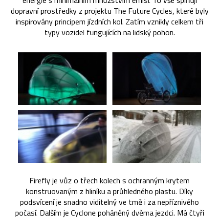
energie s minimálním množstvím emisí. To vše splňují
dopravní prostředky z projektu The Future Cycles, které byly
inspirovány principem jízdních kol. Zatím vznikly celkem tři
typy vozidel fungujících na lidský pohon.
Firefly je vůz o třech kolech s ochranným krytem
konstruovaným z hliníku a průhledného plastu. Díky
podsvícení je snadno viditelný ve tmě i za nepříznivého
počasí. Dalším je Cyclone poháněný dvěma jezdci. Má čtyři