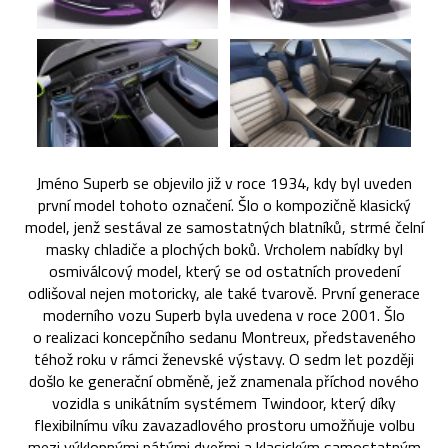
Jméno Superb se objevilo již v roce 1934, kdy byl uveden
první model tohoto označení. Šlo o kompozičně klasický
model, jenž sestával ze samostatných blatníků, strmé čelní
masky chladiče a plochých boků. Vrcholem nabídky byl
osmiválcový model, který se od ostatních provedení
odlišoval nejen motoricky, ale také tvarově. První generace
moderního vozu Superb byla uvedena v roce 2001. Šlo
o realizaci koncepčního sedanu Montreux, představeného
téhož roku v rámci ženevské výstavy. O sedm let později
došlo ke generační obměně, jež znamenala příchod nového
vozidla s unikátním systémem Twindoor, který díky
flexibilnímu víku zavazadlového prostoru umožňuje volbu
mezi výklopnými pátými dveřmi a klasickým samostatným