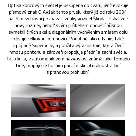
Optika koncových světel je uskupena do tvaru, jenž evokuje
písmový znak C. Avšak tento prvek, který již od roku 2004
patří mezi hlavní poznávací znaky vozidel Škoda, získal zde
nový rozměr, neboť svým průběhem opouští přísnou
symetrii čirých skel a diagonálním vychýlením směrem dolů
oživuje celkovou kompozici. Podobně jako u Fabie, také
v případě Superbu byla použita výrazná linie, která člení
hmotu pontonu a zároveň propojuje přední a zadní světla.
Tato linka, v automobilovém názvosloví známá jako Tornado
Line, propůjčuje bočním partiím skulpturálnost a ladí
s prahovou prohlubní.