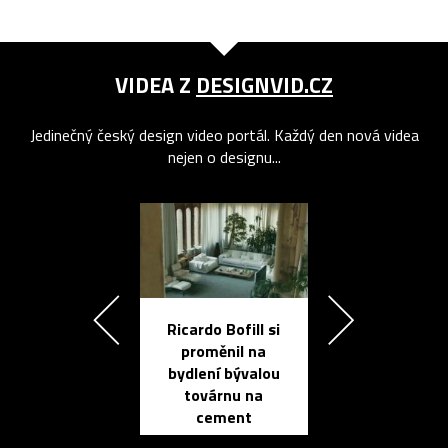
VIDEA Z
DESIGNVID.CZ
Jedinečný český design video portál. Každý den nová videa
nejen o designu...
Ricardo Bofill si
Přichází ten
proměnil na
propracovan
bydlení bývalou
elektronic
továrnu na
zápisník
cement
reMarkable