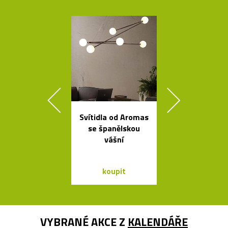
Svítidla od Aromas
Poctivé hlin
se španělskou
věšáky Arro
vášní
černé a bí
koupit
koupit
VYBRANÉ AKCE Z
KALENDÁŘE