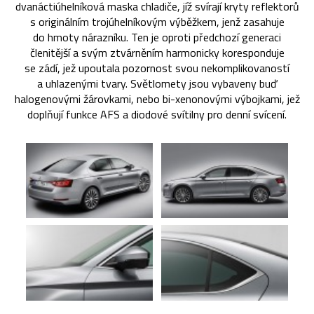
dvanáctiúhelníková maska chladiče, jíž svírají kryty reflektorů
s originálním trojúhelníkovým výběžkem, jenž zasahuje
do hmoty nárazníku. Ten je oproti předchozí generaci
členitější a svým ztvárněním harmonicky koresponduje
se zádí, jež upoutala pozornost svou nekomplikovaností
a uhlazenými tvary. Světlomety jsou vybaveny buď
halogenovými žárovkami, nebo bi-xenonovými výbojkami, jež
doplňují funkce AFS a diodové svítilny pro denní svícení.