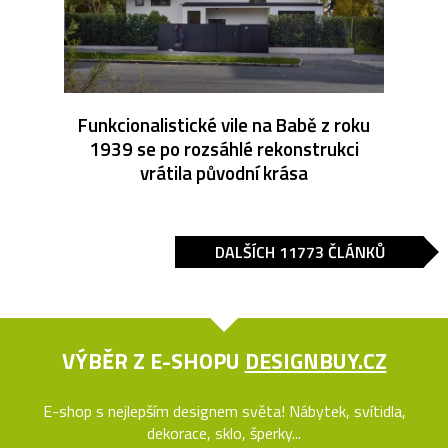
Funkcionalistické vile na Babě z roku
1939 se po rozsáhlé rekonstrukci
vrátila původní krása
DALŠÍCH 11773 ČLÁNKŮ
VÝBĚR Z E-SHOPU
DESIGNBUY.CZ
E-shop s nejlepším designem světa! Nábytek, svítidla,
dekorace, sklo, šperky...