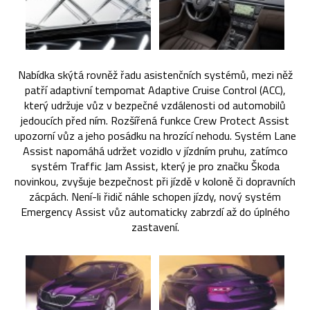
Nabídka skýtá rovněž řadu asistenčních systémů, mezi něž
patří adaptivní tempomat Adaptive Cruise Control (ACC),
který udržuje vůz v bezpečné vzdálenosti od automobilů
jedoucích před ním. Rozšířená funkce Crew Protect Assist
upozorní vůz a jeho posádku na hrozící nehodu. Systém Lane
Assist napomáhá udržet vozidlo v jízdním pruhu, zatímco
systém Traffic Jam Assist, který je pro značku Škoda
novinkou, zvyšuje bezpečnost při jízdě v koloně či dopravních
zácpách. Není-li řidič náhle schopen jízdy, nový systém
Emergency Assist vůz automaticky zabrzdí až do úplného
zastavení.