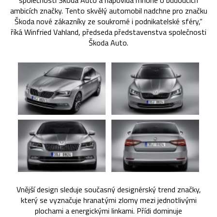
společnosti Škoda Auto a napovídá mnohé o budoucích
ambicích značky. Tento skvělý automobil nadchne pro značku
Škoda nové zákazníky ze soukromé i podnikatelské sféry,“
říká Winfried Vahland, předseda představenstva společnosti
Škoda Auto.
Vnější design sleduje současný designérský trend značky,
který se vyznačuje hranatými zlomy mezi jednotlivými
plochami a energickými linkami. Přídi dominuje