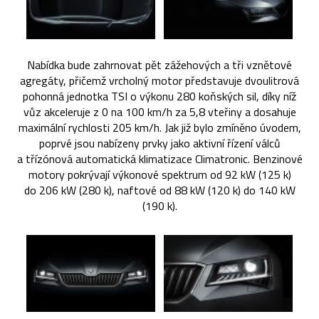
Nabídka bude zahrnovat pět zážehových a tři vznětové
agregáty, přičemž vrcholný motor představuje dvoulitrová
pohonná jednotka TSI o výkonu 280 koňských sil, díky níž
vůz akceleruje z 0 na 100 km/h za 5,8 vteřiny a dosahuje
maximální rychlosti 205 km/h. Jak již bylo zmíněno úvodem,
poprvé jsou nabízeny prvky jako aktivní řízení válců
a třízónová automatická klimatizace Climatronic. Benzinové
motory pokrývají výkonové spektrum od 92 kW (125 k)
do 206 kW (280 k), naftové od 88 kW (120 k) do 140 kW
(190 k).