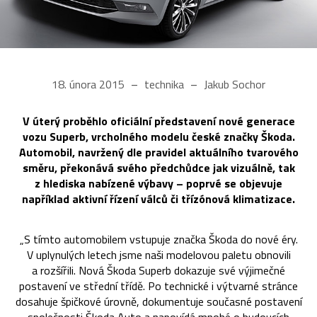
18. února 2015
technika
Jakub Sochor
V úterý proběhlo oficiální představení nové generace
vozu Superb, vrcholného modelu české značky Škoda.
Automobil, navržený dle pravidel aktuálního tvarového
směru, překonává svého předchůdce jak vizuálně, tak
z hlediska nabízené výbavy – poprvé se objevuje
například aktivní řízení válců či třízónová klimatizace.
„S tímto automobilem vstupuje značka Škoda do nové éry.
V uplynulých letech jsme naši modelovou paletu obnovili
a rozšířili. Nová Škoda Superb dokazuje své výjimečné
postavení ve střední třídě. Po technické i výtvarné stránce
dosahuje špičkové úrovně, dokumentuje současné postavení