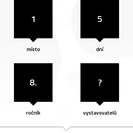
1
5
místo
dní
8.
?
ročník
vystavovatelů