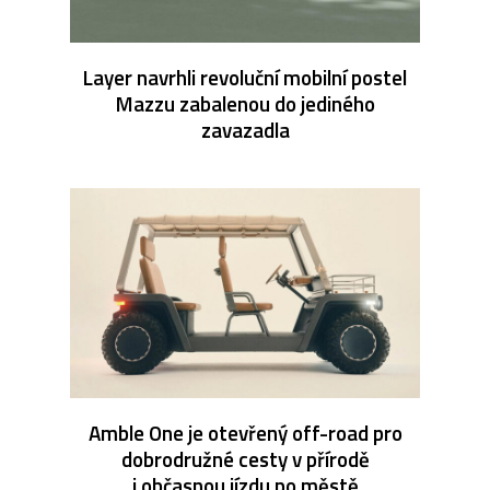
Layer navrhli revoluční mobilní postel
Mazzu zabalenou do jediného
zavazadla
Amble One je otevřený off-road pro
dobrodružné cesty v přírodě
i občasnou jízdu po městě