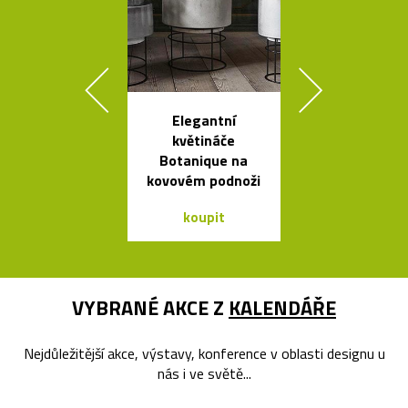
Elegantní
Kolekce
květináče
skleněných sví
Botanique na
Bulb a Mega 
kovovém podnoži
koupit
koupit
VYBRANÉ AKCE Z
KALENDÁŘE
Nejdůležitější akce, výstavy, konference v oblasti designu u
nás i ve světě...