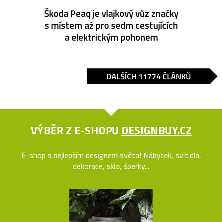
Škoda Peaq je vlajkový vůz značky
s místem až pro sedm cestujících
a elektrickým pohonem
DALŠÍCH 11774 ČLÁNKŮ
VÝBĚR Z E-SHOPU
DESIGNBUY.CZ
E-shop s nejlepším designem světa! Nábytek, svítidla,
dekorace, sklo, šperky...