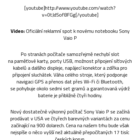
[youtube]http://www.youtube.com/watch?
v=0tJdSof8FGg[/youtube]
Video:
Oficiální reklamní spot k novému notebooku Sony
Vaio P
Po stranách počítače samozřejmě nechybí slot
na paměťové karty, porty USB, možnost připojení síťových
kabelů a dalšího displeje, napájecí konektor a zdířka pro
připojení sluchátek. Váha celého stroje, který podporuje
navigaci GPS a přenos dat přes Wi-Fi či Bluetooth,
se pohybuje okolo sedmi set gramů a garantovaná výdrž
baterie je přibližně čtyři hodiny.
Nový dostatečně výkonný počítač Sony Vaio P se začíná
prodávat v USA ve čtyřech barevných variantách za cenu
začínající na 900 dolarech. Cena na našem trhu bude však
nejspíše o něco vyšší než aktuálně přepočítaných 17 tisíc
českých korun.