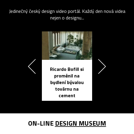
Jedinečný český design video portál. Každý den nová videa
nejen o designu...
Ricardo Bofill si
Přichází ten
proměnil na
propracovan
bydlení bývalou
elektronic
továrnu na
zápisník
cement
reMarkable
ON-LINE
DESIGN MUSEUM