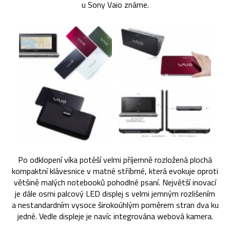
u Sony Vaio známe.
Po odklopení víka potěší velmi příjemně rozložená plochá
kompaktní klávesnice v matné stříbrné, která evokuje oproti
většině malých notebooků pohodlné psaní. Největší inovací
je dále osmi palcový LED displej s velmi jemným rozlišením
a nestandardním vysoce širokoúhlým poměrem stran dva ku
jedné. Vedle displeje je navíc integrována webová kamera.