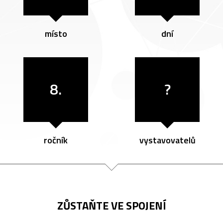
místo
dní
8.
?
ročník
vystavovatelů
ZŮSTAŇTE VE SPOJENÍ