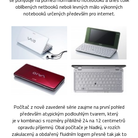
se pohybuje na pomezí normálního notebooku a dnes tolik
oblíbených netbooků neboli levných málo výkonných
notebooků určených především pro internet.
Počítač z nově zavedené série zaujme na první pohled
především atypickým podlouhlým tvarem, který
je v kombinaci s rozměry přibližně 24 na 12 centimetrů
opravdu příjemný. Obal počítače je hladký, v rozích
zakulacený a obdařený fluidním logem přesně tak jak to