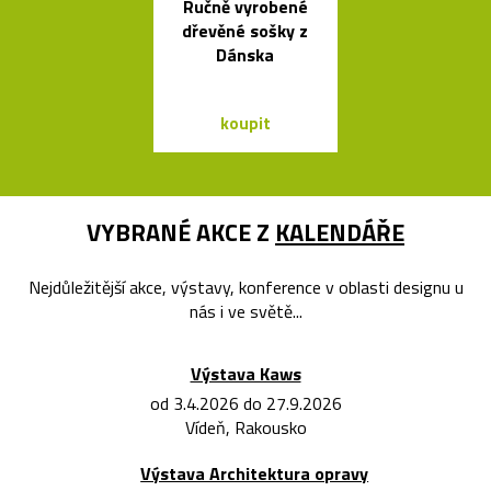
Ručně vyrobené
České křišťá
dřevěné sošky z
sklenice 
Dánska
Ronyho Ple
koupit
koupit
VYBRANÉ AKCE Z
KALENDÁŘE
Nejdůležitější akce, výstavy, konference v oblasti designu u
nás i ve světě...
Výstava Kaws
od 3.4.2026 do 27.9.2026
Vídeň, Rakousko
Výstava Architektura opravy