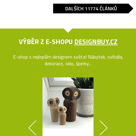
DALŠÍCH 11774 ČLÁNKŮ
VÝBĚR Z E-SHOPU
DESIGNBUY.CZ
E-shop s nejlepším designem světa! Nábytek, svítidla,
dekorace, sklo, šperky...