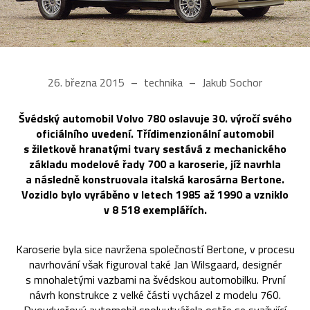
26. března 2015
technika
Jakub Sochor
Švédský automobil Volvo 780 oslavuje 30. výročí svého
oficiálního uvedení. Třídimenzionální automobil
s žiletkově hranatými tvary sestává z mechanického
základu modelové řady 700 a karoserie, jíž navrhla
a následně konstruovala italská karosárna Bertone.
Vozidlo bylo vyráběno v letech 1985 až 1990 a vzniklo
v 8 518 exemplářích.
Karoserie byla sice navržena společností Bertone, v procesu
navrhování však figuroval také Jan Wilsgaard, designér
s mnohaletými vazbami na švédskou automobilku. První
návrh konstrukce z velké části vycházel z modelu 760.