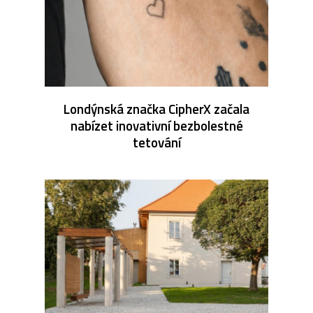
Londýnská značka CipherX začala
nabízet inovativní bezbolestné
tetování