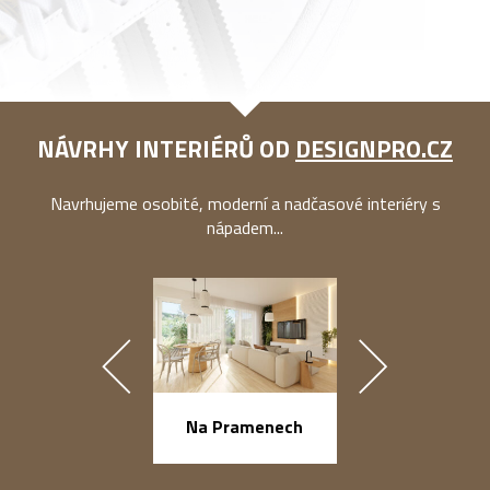
NÁVRHY INTERIÉRŮ OD
DESIGNPRO.CZ
Navrhujeme osobité, moderní a nadčasové interiéry s
nápadem...
náměstí Na Ba
Na Pramenech