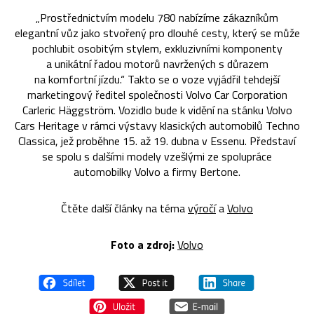
„Prostřednictvím modelu 780 nabízíme zákazníkům
elegantní vůz jako stvořený pro dlouhé cesty, který se může
pochlubit osobitým stylem, exkluzivními komponenty
a unikátní řadou motorů navržených s důrazem
na komfortní jízdu.“ Takto se o voze vyjádřil tehdejší
marketingový ředitel společnosti Volvo Car Corporation
Carleric Häggström. Vozidlo bude k vidění na stánku Volvo
Cars Heritage v rámci výstavy klasických automobilů Techno
Classica, jež proběhne 15. až 19. dubna v Essenu. Představí
se spolu s dalšími modely vzešlými ze spolupráce
automobilky Volvo a firmy Bertone.
Čtěte další články na téma
výročí
a
Volvo
Foto a zdroj:
Volvo