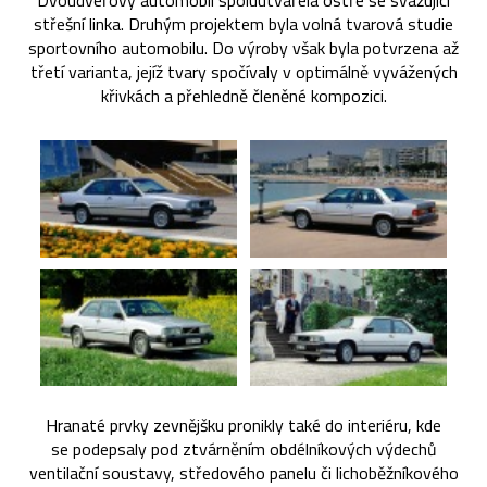
Dvoudveřový automobil spoluutvářela ostře se svažující
střešní linka. Druhým projektem byla volná tvarová studie
sportovního automobilu. Do výroby však byla potvrzena až
třetí varianta, jejíž tvary spočívaly v optimálně vyvážených
křivkách a přehledně členěné kompozici.
Hranaté prvky zevnějšku pronikly také do interiéru, kde
se podepsaly pod ztvárněním obdélníkových výdechů
ventilační soustavy, středového panelu či lichoběžníkového