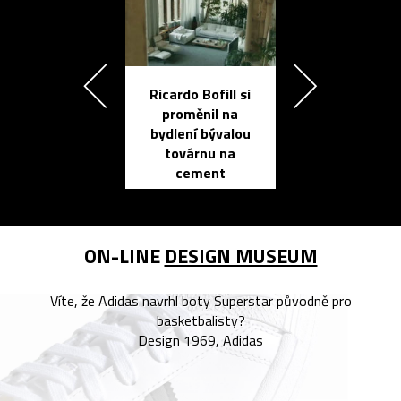
Ricardo Bofill si
Přichází ten
proměnil na
propracovan
bydlení bývalou
elektronic
továrnu na
zápisník
cement
reMarkable
ON-LINE
DESIGN MUSEUM
Víte, že Adidas navrhl boty Superstar původně pro
basketbalisty?
Design 1969, Adidas