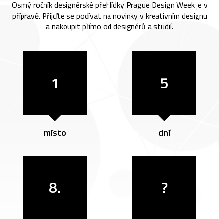
Osmý ročník designérské přehlídky Prague Design Week je v
přípravě. Přijďte se podívat na novinky v kreativním designu
a nakoupit přímo od designérů a studií.
1
5
místo
dní
8.
?