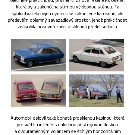
ojedinělé praktičnosti, pramenící z nově řešené karoserie,
která byla zakončena strmou výklopnou stěnou. Ta
spoluutvářela nejen dynamické zakončené karoserie, ale
především objemný zavazadlový prostor, jehož praktičnost
znásobila posuvná zadní a sklopná přední sedadla.
Automobil oslovil také bohatě prosklenou kabinou, která
prosvětlila interiér s úhlednou přístrojovou deskou
a dvouramenným volantem se štíhlým horizontálním