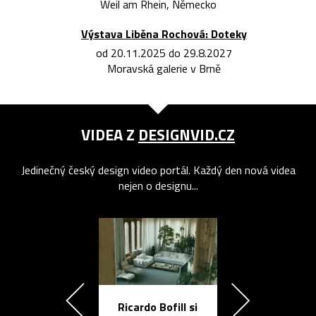
Weil am Rhein, Německo
Výstava Liběna Rochová: Doteky
od 20.11.2025 do 29.8.2027
Moravská galerie v Brně
VIDEA Z
DESIGNVID.CZ
Jedinečný český design video portál. Každý den nová videa
nejen o designu...
Ricardo Bofill si
Přichází ten