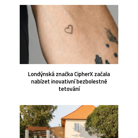
Londýnská značka CipherX začala
nabízet inovativní bezbolestné
tetování