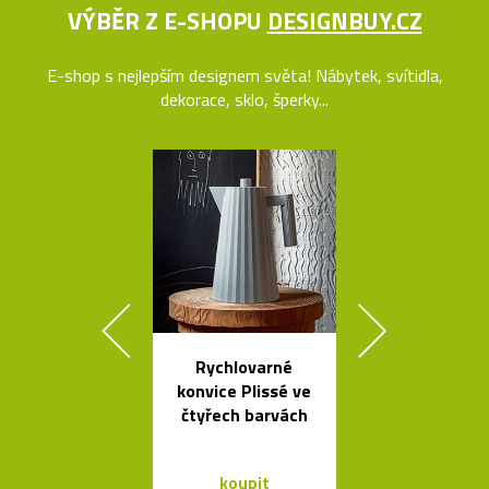
VÝBĚR Z E-SHOPU
DESIGNBUY.CZ
E-shop s nejlepším designem světa! Nábytek, svítidla,
dekorace, sklo, šperky...
Rychlovarné
Stolní skle
konvice Plissé ve
mini skleníky
čtyřech barvách
koupit
koupit