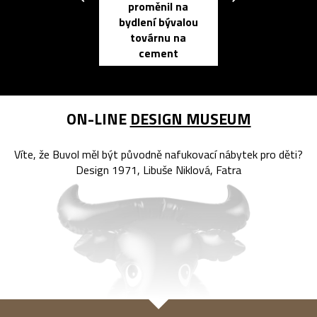
proměnil na
propracovan
bydlení bývalou
elektronic
továrnu na
zápisník
cement
reMarkable
ON-LINE
DESIGN MUSEUM
Víte, že Buvol měl být původně nafukovací nábytek pro děti?
Design 1971, Libuše Niklová, Fatra