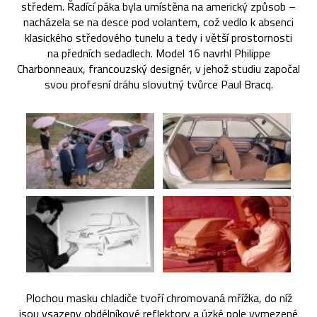
středem. Řadící páka byla umístěna na americký způsob –
nacházela se na desce pod volantem, což vedlo k absenci
klasického středového tunelu a tedy i větší prostornosti
na předních sedadlech. Model 16 navrhl Philippe
Charbonneaux, francouzský designér, v jehož studiu započal
svou profesní dráhu slovutný tvůrce Paul Bracq.
Plochou masku chladiče tvoří chromovaná mřížka, do níž
jsou vsazeny obdélníkové reflektory a úzké pole vymezené