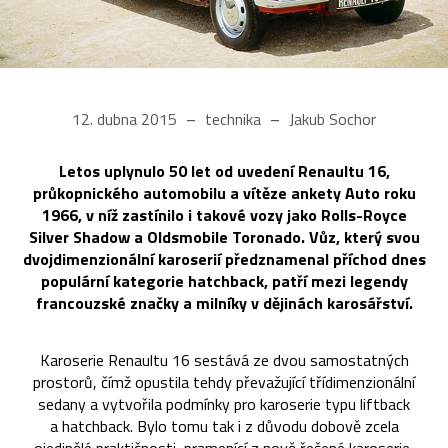
12. dubna 2015
technika
Jakub Sochor
Letos uplynulo 50 let od uvedení Renaultu 16,
průkopnického automobilu a vítěze ankety Auto roku
1966, v níž zastínilo i takové vozy jako Rolls-Royce
Silver Shadow a Oldsmobile Toronado. Vůz, který svou
dvojdimenzionální karoserií předznamenal příchod dnes
populární kategorie hatchback, patří mezi legendy
francouzské značky a milníky v dějinách karosářství.
Karoserie Renaultu 16 sestává ze dvou samostatných
prostorů, čímž opustila tehdy převažující třídimenzionální
sedany a vytvořila podmínky pro karoserie typu liftback
a hatchback. Bylo tomu tak i z důvodu dobově zcela