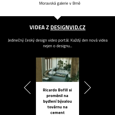
Moravská galerie v Brně
VIDEA Z
DESIGNVID.CZ
Jedinečný český design video portál. Každý den nová videa
nejen o designu...
Ricardo Bofill si
Přichází ten
proměnil na
propracovan
bydlení bývalou
elektronic
továrnu na
zápisník
cement
reMarkable