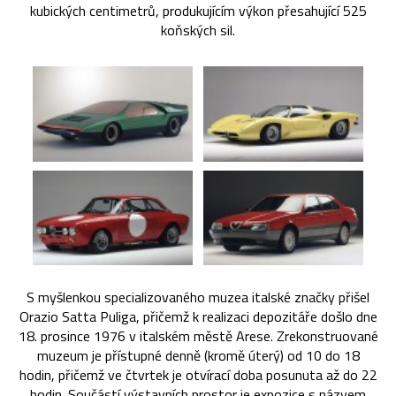
kubických centimetrů, produkujícím výkon přesahující 525
koňských sil.
S myšlenkou specializovaného muzea italské značky přišel
Orazio Satta Puliga, přičemž k realizaci depozitáře došlo dne
18. prosince 1976 v italském městě Arese. Zrekonstruované
muzeum je přístupné denně (kromě úterý) od 10 do 18
hodin, přičemž ve čtvrtek je otvírací doba posunuta až do 22
hodin. Součástí výstavních prostor je expozice s názvem