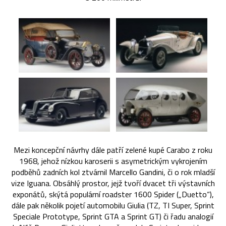
Mezi koncepční návrhy dále patří zelené kupé Carabo z roku
1968, jehož nízkou karoserii s asymetrickým vykrojením
podběhů zadních kol ztvárnil Marcello Gandini, či o rok mladší
vize Iguana. Obsáhlý prostor, jejž tvoří dvacet tři výstavních
exponátů, skýtá populární roadster 1600 Spider („Duetto“),
dále pak několik pojetí automobilu Giulia (TZ, TI Super, Sprint
Speciale Prototype, Sprint GTA a Sprint GT) či řadu analogií