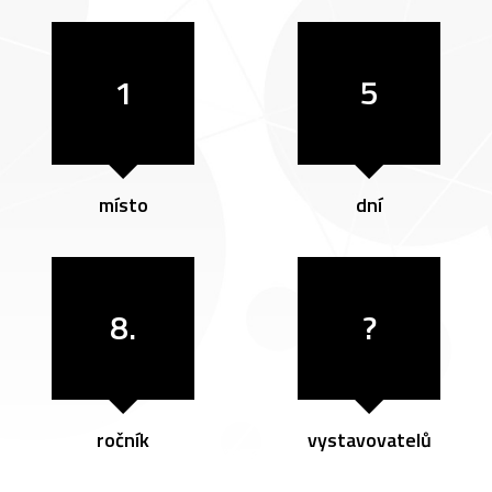
1
5
místo
dní
8.
?
ročník
vystavovatelů