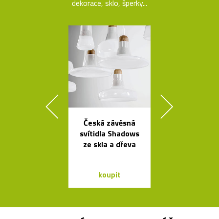
dekorace, sklo, šperky...
Česká závěsná
Tečkami zdo
svítidla Shadows
křišťálová ko
ze skla a dřeva
od Olgoj Cho
koupit
koupit