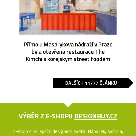
Přímo u Masarykova nádraží v Praze
byla otevřena restaurace The
Kimchi s korejským street foodem
DALŠÍCH 11777 ČLÁNKŮ
VÝBĚR Z E-SHOPU
DESIGNBUY.CZ
E-shop s nejlepším designem světa! Nábytek, svítidla,