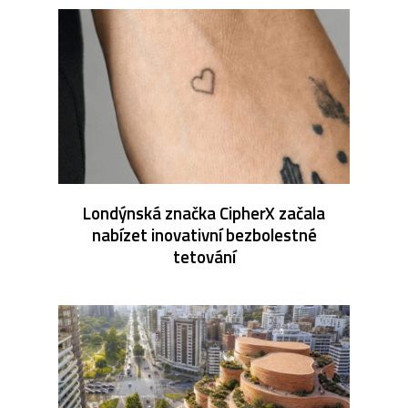
Londýnská značka CipherX začala
nabízet inovativní bezbolestné
tetování