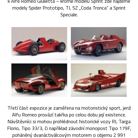
k Alfě Romeo Giulietta – kromě modelu Sprint zde najdeme
modely Spider Prototipo, TI, SZ „Coda Tronca“ a Sprint
Speciale.
Třetí část expozice je zaměřena na motoristický sport, jenž
Alfu Romeo provází takřka po celou dobu její existence.
Návštěvníci si mohou prohlédnout historické vozy RL Targa
Florio, Tipo 33/3, či například závodní monopost Tipo 179F,
poháněný dvanáctiválcovým motorem o objemu 2 991