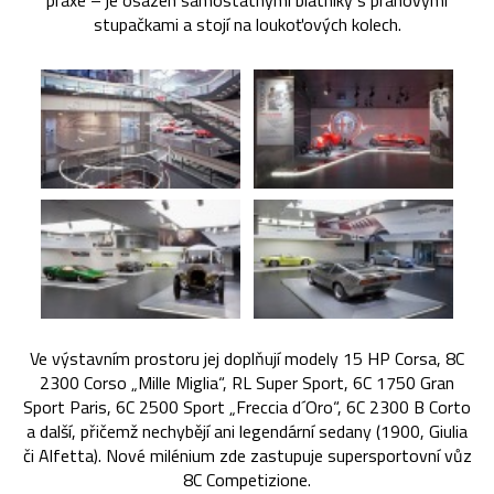
praxe – je osazen samostatnými blatníky s prahovými
stupačkami a stojí na loukoťových kolech.
Ve výstavním prostoru jej doplňují modely 15 HP Corsa, 8C
2300 Corso „Mille Miglia“, RL Super Sport, 6C 1750 Gran
Sport Paris, 6C 2500 Sport „Freccia d´Oro“, 6C 2300 B Corto
a další, přičemž nechybějí ani legendární sedany (1900, Giulia
či Alfetta). Nové milénium zde zastupuje supersportovní vůz
8C Competizione.