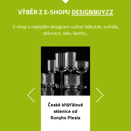
VÝBĚR Z E-SHOPU
DESIGNBUY.CZ
E-shop s nejlepším designem světa! Nábytek, svítidla,
dekorace, sklo, šperky...
České křišťálové
Stolní i stoj
sklenice od
lampy Ballo
Ronyho Plesla
ručně foukané