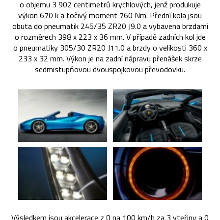
o objemu 3 902 centimetrů krychlových, jenž produkuje
výkon 670 k a točivý moment 760 Nm. Přední kola jsou
obuta do pneumatik 245/35 ZR20 J9.0 a vybavena brzdami
o rozměrech 398 x 223 x 36 mm. V případě zadních kol jde
o pneumatiky 305/30 ZR20 J11.0 a brzdy o velikosti 360 x
233 x 32 mm. Výkon je na zadní nápravu přenášek skrze
sedmistupňovou dvouspojkovou převodovku.
Výsledkem jsou akcelerace z 0 na 100 km/h za 3 vteřiny a 0