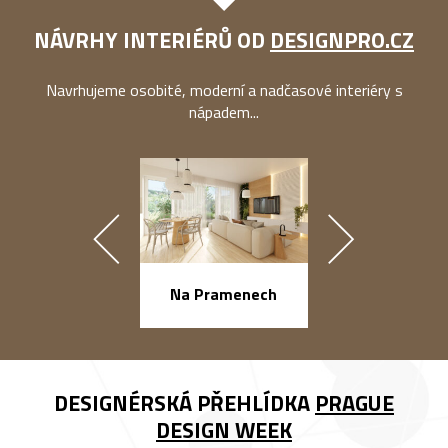
NÁVRHY INTERIÉRŮ OD
DESIGNPRO.CZ
Navrhujeme osobité, moderní a nadčasové interiéry s
nápadem...
náměstí Na Ba
Na Pramenech
DESIGNÉRSKÁ PŘEHLÍDKA
PRAGUE
DESIGN WEEK