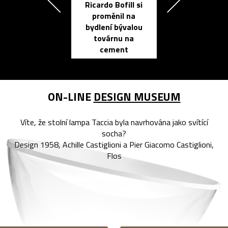
Ricardo Bofill si
Přichází ten
proměnil na
propracovan
bydlení bývalou
elektronic
továrnu na
zápisník
cement
reMarkable
ON-LINE
DESIGN MUSEUM
Víte, že stolní lampa Taccia byla navrhována jako svítící
socha?
Design 1958, Achille Castiglioni a Pier Giacomo Castiglioni,
Flos