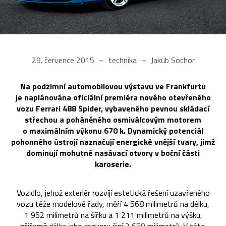
29. července 2015
technika
Jakub Sochor
Na podzimní automobilovou výstavu ve Frankfurtu
je naplánována oficiální premiéra nového otevřeného
vozu Ferrari 488 Spider, vybaveného pevnou skládací
střechou a poháněného osmiválcovým motorem
o maximálním výkonu 670 k. Dynamický potenciál
pohonného ústrojí naznačují energické vnější tvary, jimž
dominují mohutné nasávací otvory v boční části
karoserie.
Vozidlo, jehož exteriér rozvíjí estetická řešení uzavřeného
vozu téže modelové řady, měří 4 568 milimetrů na délku,
1 952 milimetrů na šířku a 1 211 milimetrů na výšku,