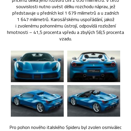
přičemž délka jeho rozvoru činí 2 650 milimetrů. V této
souvislosti nutno uvést délku rozchodu náprav, jež
představuje u předních kol 1 679 milimetrů a u zadních
1 647 milimetrů. Karosářskému uspořádání, jakož
i zvolenému pohonnému ústrojí, odpovídá rozložení
hmotnosti – 41,5 procenta vpředu a zbylých 58,5 procenta
vzadu.
Pro pohon nového italského Spideru byl zvolen osmiválec