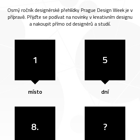
Osmý ročník designérské přehlídky Prague Design Week je v
přípravě. Přijďte se podívat na novinky v kreativním designu
a nakoupit přímo od designérů a studií.
1
5
místo
dní
8.
?