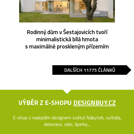
Rodinný dům v Šestajovicích tvoří
minimalistická bílá hmota
s maximálně proskleným přízemím
DALŠÍCH 11775 ČLÁNKŮ
VÝBĚR Z E-SHOPU
DESIGNBUY.CZ
E-shop s nejlepším designem světa! Nábytek, svítidla,
dekorace, sklo, šperky...