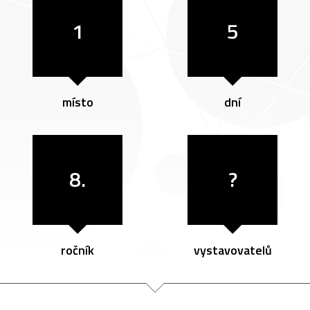
1
5
místo
dní
8.
?
ročník
vystavovatelů