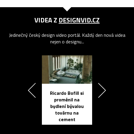
VIDEA Z
DESIGNVID.CZ
Jedinečný český design video portál. Každý den nová videa
nejen o designu...
Ricardo Bofill si
Přichází ten
proměnil na
propracovan
bydlení bývalou
elektronic
továrnu na
zápisník
cement
reMarkable