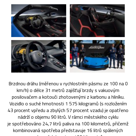
Brzdnou dráhu (měřenou v rychlostním pásmu ze 100 na 0
km/h) o délce 31 metrů zajišťují brzdy s vakuovým
posilovačem a kotouči zhotovenými z karbonu a hliníku.
Vozidlo o suché hmotnosti 1 575 kilogramů (s rozložením
43 procent vpředu a zbylých 57 procent vzadu) je opatřeno
nádrží o objemu 90 litrů. V rámci městského cyklu
je spotřebováno 24,7 litrů paliva na 100 kilometrů, přičemž
kombinovaná spotřeba představuje 16 litrů spálených