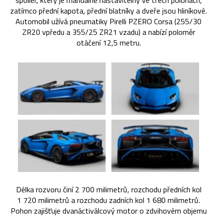
spoiler, který je manuálně nastavitelný ve třech polohách,
zatímco přední kapota, přední blatníky a dveře jsou hliníkové.
Automobil užívá pneumatiky Pirelli PZERO Corsa (255/30
ZR20 vpředu a 355/25 ZR21 vzadu) a nabízí poloměr
otáčení 12,5 metru.
Délka rozvoru činí 2 700 milimetrů, rozchodu předních kol
1 720 milimetrů a rozchodu zadních kol 1 680 milimetrů.
Pohon zajišťuje dvanáctiválcový motor o zdvihovém objemu