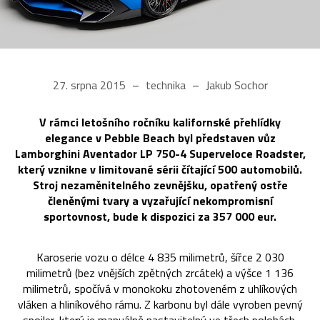
27. srpna 2015
technika
Jakub Sochor
V rámci letošního ročníku kalifornské přehlídky
elegance v Pebble Beach byl představen vůz
Lamborghini Aventador LP 750-4 Superveloce Roadster,
který vznikne v limitované sérii čítající 500 automobilů.
Stroj nezaměnitelného zevnějšku, opatřený ostře
členěnými tvary a vyzařující nekompromisní
sportovnost, bude k dispozici za 357 000 eur.
Karoserie vozu o délce 4 835 milimetrů, šířce 2 030
milimetrů (bez vnějších zpětných zrcátek) a výšce 1 136
milimetrů, spočívá v monokoku zhotoveném z uhlíkových
vláken a hliníkového rámu. Z karbonu byl dále vyroben pevný