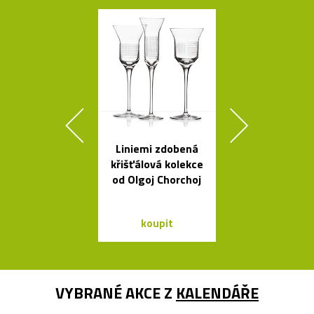
Liniemi zdobená
České
křišťálová kolekce
minimalisti
od Olgoj Chorchoj
skleněné v
Seven
koupit
koupit
VYBRANÉ AKCE Z
KALENDÁŘE