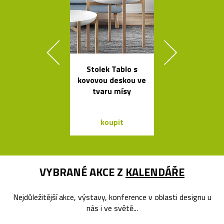
Stolek Tablo s
Skleněné bal
kovovou deskou ve
jako česká sví
tvaru mísy
Memory
koupit
koupit
VYBRANÉ AKCE Z
KALENDÁŘE
Nejdůležitější akce, výstavy, konference v oblasti designu u
nás i ve světě...