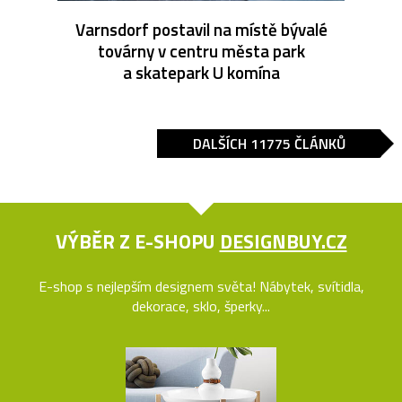
Varnsdorf postavil na místě bývalé
továrny v centru města park
a skatepark U komína
DALŠÍCH 11775 ČLÁNKŮ
VÝBĚR Z E-SHOPU
DESIGNBUY.CZ
E-shop s nejlepším designem světa! Nábytek, svítidla,
dekorace, sklo, šperky...