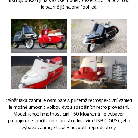
ústrojí, odkazují na klasické modely Čezeta 501 a 502, což
je patrné již na první pohled.
Výběr laků zahrnuje osm barev, přičemž retrospektivní vzhled
je možné umocnit volbou dvou speciálních retro provedení.
Model, jehož hmotnost činí 160 kilogramů, je vybaven
propojením s počítačem (prostřednictvím USB či GPS). Jeho
výbava zahrnuje také Bluetooth reproduktory.