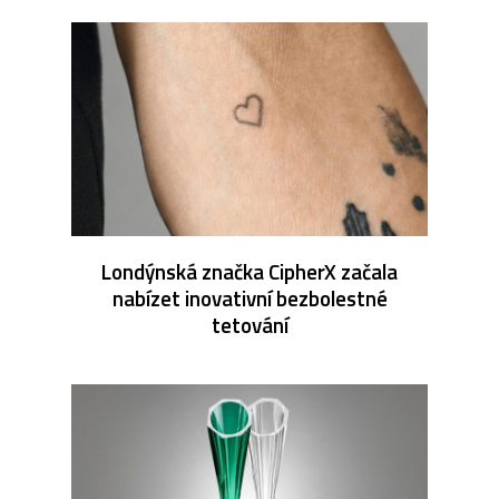
Londýnská značka CipherX začala
nabízet inovativní bezbolestné
tetování