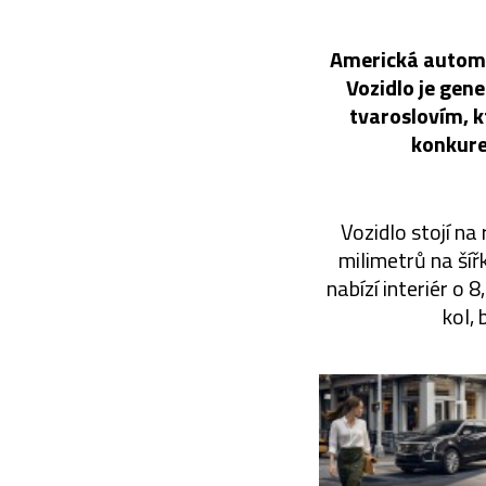
Americká automo
Vozidlo je gen
tvaroslovím, k
konkure
Vozidlo stojí na
milimetrů na ší
nabízí interiér o 
kol,