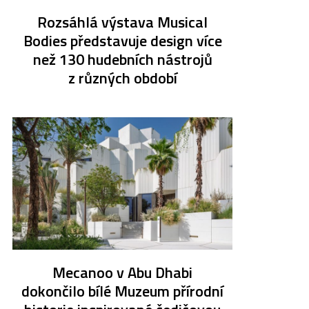
Rozsáhlá výstava Musical
Bodies představuje design více
než 130 hudebních nástrojů
z různých období
Mecanoo v Abu Dhabi
dokončilo bílé Muzeum přírodní