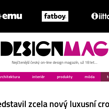
Nejčtenější český on-line design magazín, už 18 let…
architektura
interiér
produkty
móda
t
edstavil zcela nový luxusní c