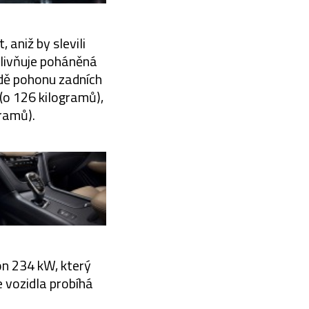
 aniž by slevili
vlivňuje poháněná
adě pohonu zadních
(o 126 kilogramů),
ramů).
on 234 kW, který
 vozidla probíhá