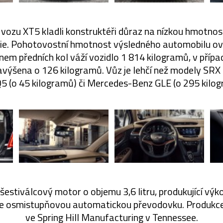
vozu XT5 kladli konstruktéři důraz na nízkou hmotnost,
rie. Pohotovostní hmotnost výsledného automobilu o
em předních kol váží vozidlo 1 814 kilogramů, v příp
avýšena o 126 kilogramů. Vůz je lehčí než modely SRX 
Q5 (o 45 kilogramů) či Mercedes-Benz GLE (o 295 kilog
 šestiválcový motor o objemu 3,6 litru, produkující výk
ze osmistupňovou automatickou převodovku. Produkce
ve Spring Hill Manufacturing v Tennessee.