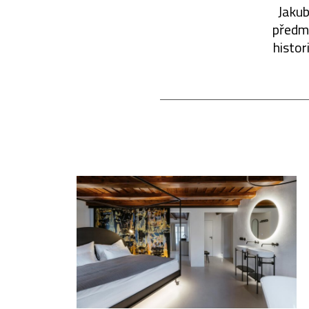
Jakub
předmě
histor