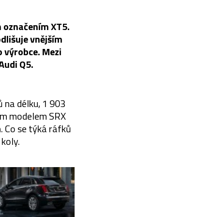
m označením XT5.
dlišuje vnějším
o výrobce. Mezi
Audi Q5.
ů na délku, 1 903
ozím modelem SRX
h. Co se týká ráfků
koly.