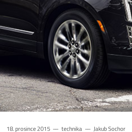
18. prosince 2015
––
technika
––
Jakub Sochor