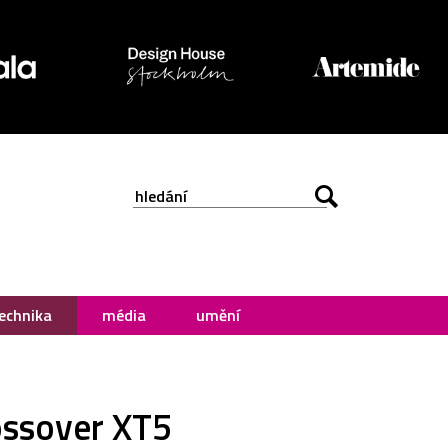
echnika
média
umění
rossover XT5