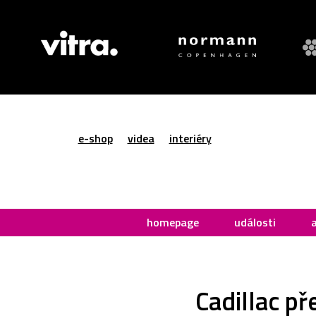
e-shop
videa
interiéry
homepage
události
Cadillac př