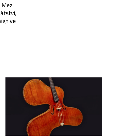
. Mezi
ářství,
sign ve