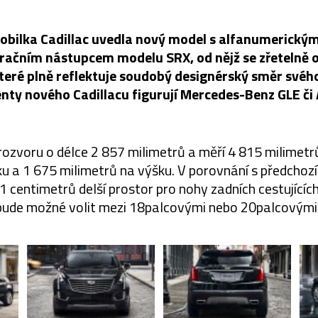
bilka Cadillac uvedla nový model s alfanumerický
eračním nástupcem modelu SRX, od nějž se zřetelně o
teré plně reflektuje soudobý designérský směr svéh
nty nového Cadillacu figurují Mercedes-Benz GLE či 
 rozvoru o délce 2 857 milimetrů a měří 4 815 milimetr
řku a 1 675 milimetrů na výšku. V porovnání s předch
8,1 centimetrů delší prostor pro nohy zadních cestujícíc
 bude možné volit mezi 18palcovými nebo 20palcovými 