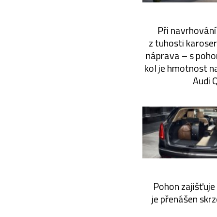
Při navrhování 
z tuhosti karose
náprava – s pohon
kol je hmotnost n
Audi 
Pohon zajišťuje
je přenášen skr