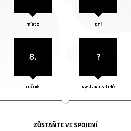
místo
dní
8.
?
ročník
vystavovatelů
ZŮSTAŇTE VE SPOJENÍ