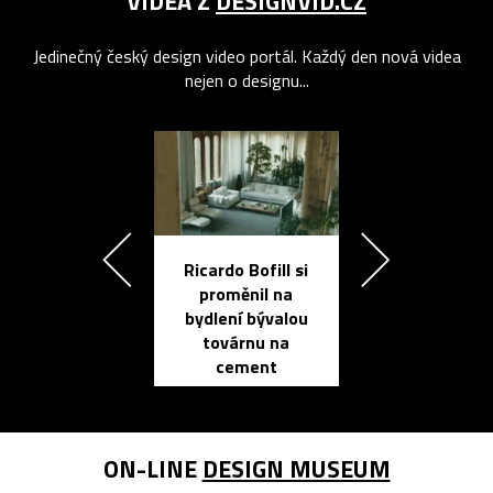
VIDEA Z
DESIGNVID.CZ
Jedinečný český design video portál. Každý den nová videa
nejen o designu...
Ricardo Bofill si
Přichází ten
proměnil na
propracovan
bydlení bývalou
elektronic
továrnu na
zápisník
cement
reMarkable
ON-LINE
DESIGN MUSEUM