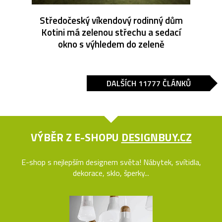
Středočeský víkendový rodinný dům
Kotini má zelenou střechu a sedací
okno s výhledem do zeleně
DALŠÍCH 11777 ČLÁNKŮ
VÝBĚR Z E-SHOPU
DESIGNBUY.CZ
E-shop s nejlepším designem světa! Nábytek, svítidla,
dekorace, sklo, šperky...