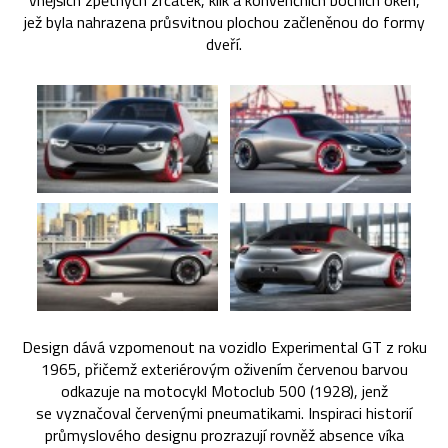
vnějších zpětných zrcátek, klik a konvenčních bočních oken,
jež byla nahrazena průsvitnou plochou začleněnou do formy
dveří.
Design dává vzpomenout na vozidlo Experimental GT z roku
1965, přičemž exteriérovým oživením červenou barvou
odkazuje na motocykl Motoclub 500 (1928), jenž
se vyznačoval červenými pneumatikami. Inspiraci historií
průmyslového designu prozrazují rovněž absence víka