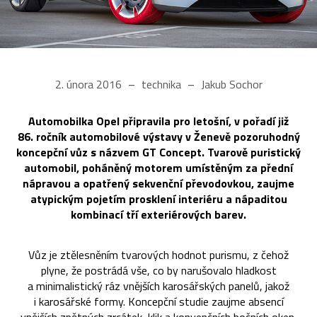
2. února 2016
technika
Jakub Sochor
Automobilka Opel připravila pro letošní, v pořadí již
86. ročník automobilové výstavy v Ženevě pozoruhodný
koncepční vůz s názvem GT Concept. Tvarově puristický
automobil, poháněný motorem umístěným za přední
nápravou a opatřený sekvenční převodovkou, zaujme
atypickým pojetím prosklení interiéru a nápaditou
kombinací tří exteriérových barev.
Vůz je ztělesněním tvarových hodnot purismu, z čehož
plyne, že postrádá vše, co by narušovalo hladkost
a minimalistický ráz vnějších karosářských panelů, jakož
i karosářské formy. Koncepční studie zaujme absencí