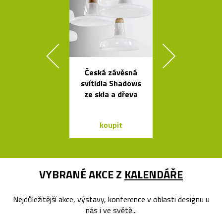
Česká závěsná
Svítící mrak 
svítidla Shadows
XL od Fran
ze skla a dřeva
Gehryho
koupit
koupit
VYBRANÉ AKCE Z
KALENDÁŘE
Nejdůležitější akce, výstavy, konference v oblasti designu u
nás i ve světě...