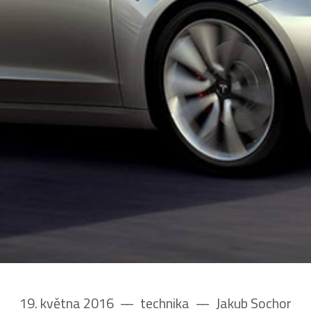
19. května 2016
––
technika
––
Jakub Sochor