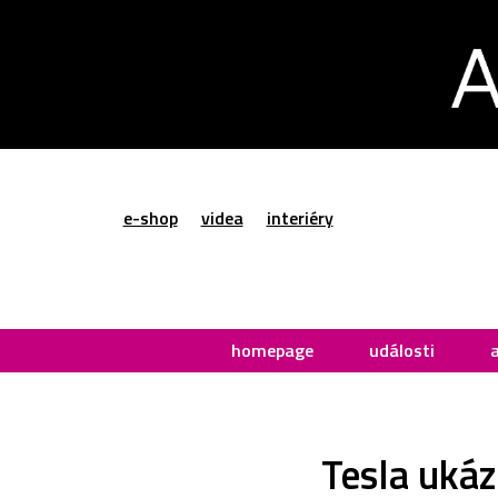
e-shop
videa
interiéry
homepage
události
Tesla ukáz