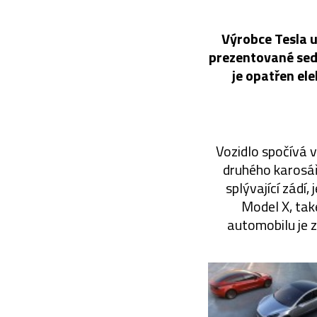
Výrobce Tesla u
prezentované sed
je opatřen el
Vozidlo spočívá 
druhého karosář
splývající zádí,
Model X, tak
automobilu je z