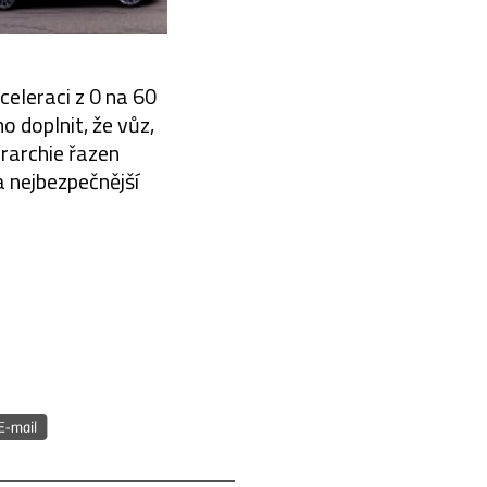
eleraci z 0 na 60
o doplnit, že vůz,
erarchie řazen
a nejbezpečnější