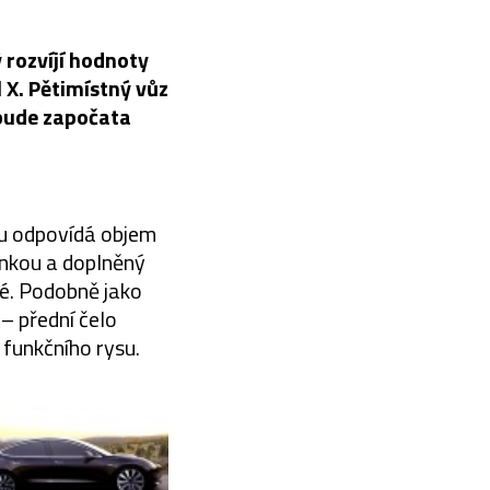
 rozvíjí hodnoty
X. Pětimístný vůz
 bude započata
mu odpovídá objem
inkou a doplněný
upé. Podobně jako
– přední čelo
 funkčního rysu.