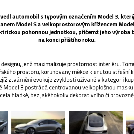
vedl automobil s typovým označením Model 3, který
anem Model S a velkoprostorovým křížencem Model 
ektrickou pohonnou jednotkou, přičemž jeho výroba
na konci příštího roku.
v designu, jenž maximalizuje prostornost interiéru. To
ského prostoru, korunovaný měkce klenutou střešní l
 jejíž ztvárnění evokuje zvyklosti užívané v kategorii k
é Model 3 postrádá centrovanou velkoplošnou masku 
cela hladké, bez jakéhokoliv dekorativního či provozně