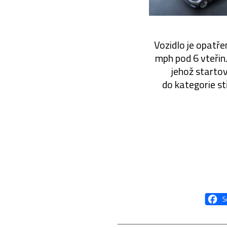
Vozidlo je opatř
mph pod 6 vteřin.
jehož startov
do kategorie st