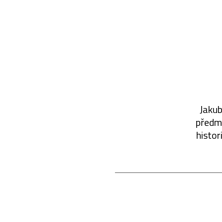
Jakub
předmě
histor