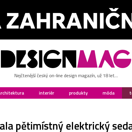
Nejčtenější český on-line design magazín, už 18 let…
architektura
interiér
produkty
móda
t
ala pětimístný elektrický se