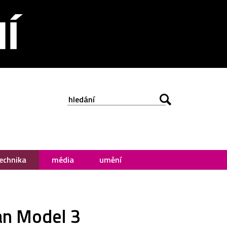
echnika
média
umění
dan Model 3