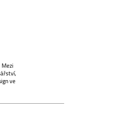
. Mezi
ářství,
sign ve