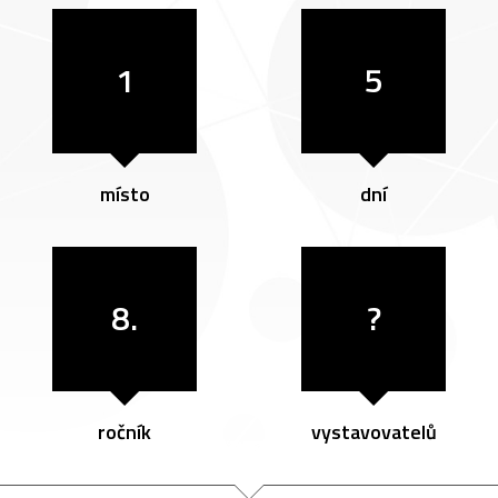
1
5
místo
dní
8.
?
ročník
vystavovatelů