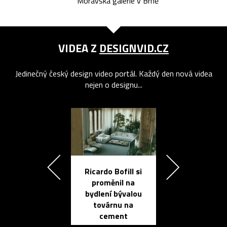
Moravská galerie v Brně
VIDEA Z
DESIGNVID.CZ
Jedinečný český design video portál. Každý den nová videa
nejen o designu...
Ricardo Bofill si
Přichází ten
proměnil na
propracovan
bydlení bývalou
elektronic
továrnu na
zápisník
cement
reMarkable