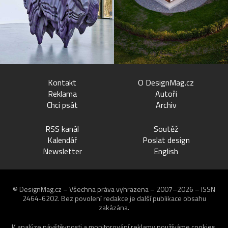
Kontakt
O DesignMag.cz
Reklama
Autoři
Chci psát
Archiv
RSS kanál
Soutěž
Kalendář
Poslat design
Newsletter
English
© DesignMag.cz – Všechna práva vyhrazena – 2007–2026 – ISSN
2464-6202.
Bez povolení redakce je další publikace obsahu
zakázána.
K analýze návštěvnosti a monitorování reklamy používáme
cookies
.