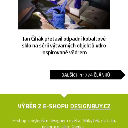
Jan Čihák přetavil odpadní kobaltové
sklo na sérii výtvarných objektů Vdro
inspirované vědrem
DALŠÍCH 11774 ČLÁNKŮ
VÝBĚR Z E-SHOPU
DESIGNBUY.CZ
E-shop s nejlepším designem světa! Nábytek, svítidla,
dekorace, sklo, šperky...