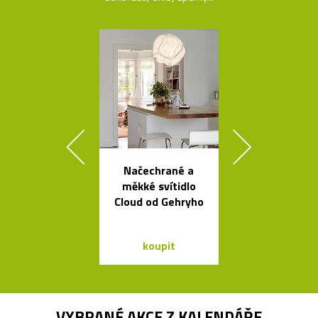
Načechrané a
Česká stro
měkké svítidlo
svítidla s tv
Cloud od Gehryho
skleněnýc
balónků
koupit
koupit
VYBRANÉ AKCE Z
KALENDÁŘE