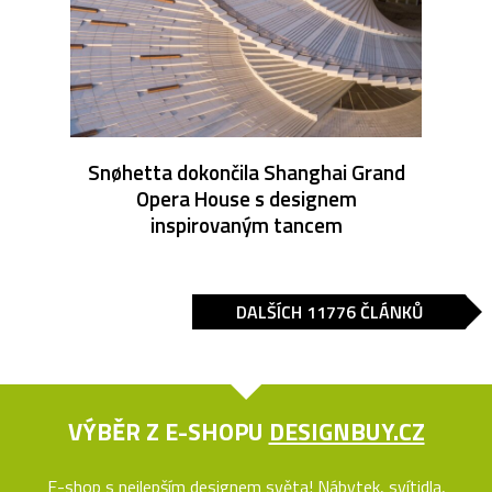
Snøhetta dokončila Shanghai Grand
Opera House s designem
inspirovaným tancem
DALŠÍCH 11776 ČLÁNKŮ
VÝBĚR Z E-SHOPU
DESIGNBUY.CZ
E-shop s nejlepším designem světa! Nábytek, svítidla,