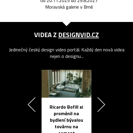
od 20.11.2025 do 29.8.2027
Moravská galerie v Brně
VIDEA Z
DESIGNVID.CZ
Jedinečný český design video portál. Každý den nová videa
nejen o designu...
Ricardo Bofill si
Přichází ten
proměnil na
propracovan
bydlení bývalou
elektronic
továrnu na
zápisník