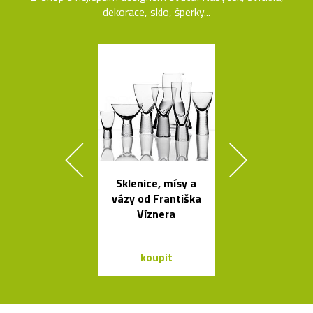
dekorace, sklo, šperky...
Sklenice, mísy a
Jedinečný jíd
vázy od Františka
stůl Podium
Víznera
Bontempi C
koupit
koupit