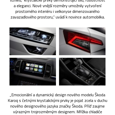
vzhled, krystalické prvky demonstrující sílu, robustnost
a eleganci. Nové vnější rozměry umožnily vytvoření
prostorného interiéru i velkoryse dimenzovaného
zavazadlového prostoru,“ uvádí k novince automobilka.
„Emocionální a dynamický design nového modelu Škoda
Karoq s četnými krystalickými prvky je pojat zcela v duchu
nového designového jazyka značky Škoda. Příď zaujme
výrazným trojrozměrným designem. Mřížka chladiče