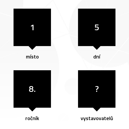
1
5
místo
dní
8.
?
ročník
vystavovatelů