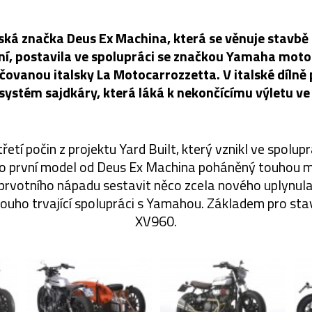
ká značka Deus Ex Machina, která se věnuje stavbě 
í, postavila ve spolupráci se značkou Yamaha moto
ovanou italsky La Motocarrozzetta. V italské dílně 
systém sajdkáry, která láká k nekončícímu výletu ve
třetí počin z projektu Yard Built, který vznikl ve spolup
o první model od Deus Ex Machina poháněný touhou mí
 prvotního nápadu sestavit něco zcela nového uplynul
louho trvající spolupráci s Yamahou. Základem pro sta
XV960.