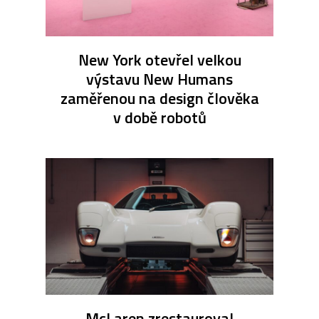
New York otevřel velkou
výstavu New Humans
zaměřenou na design člověka
v době robotů
McLaren zrestauroval