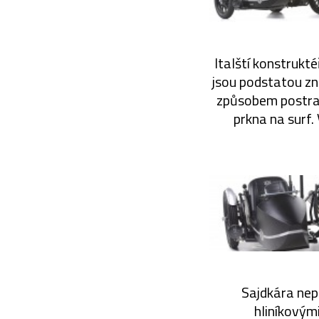
Italští konstrukté
jsou podstatou zn
způsobem postrann
prkna na surf.
Sajdkára nep
hliníkovým