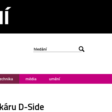
echnika
média
umění
káru D-Side