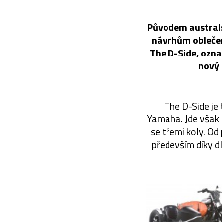
Původem australs
návrhům oblečen
The D-Side, označ
nový 
The D-Side je 
Yamaha. Jde však 
se třemi koly. Od
především díky d