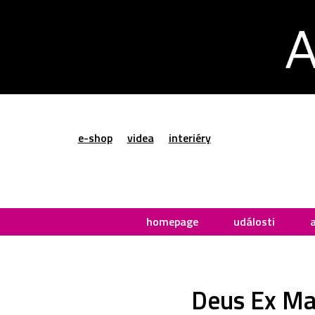
e-shop
videa
interiéry
homepage
události
Deus Ex Mac