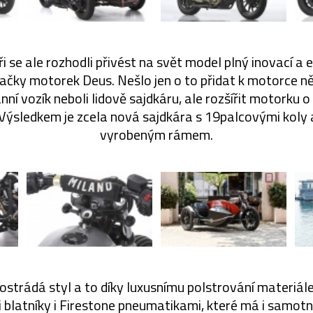
ři se ale rozhodli přivést na svět model plný inovací a
ačky motorek Deus. Nešlo jen o to přidat k motorce 
í vozík neboli lidově sajdkáru, ale rozšířit motorku
 Výsledkem je zcela nová sajdkára s 19palcovými koly
vyrobeným rámem.
ostrádá styl a to díky luxusnímu polstrování materiál
i blatníky i Firestone pneumatikami, které má i samot