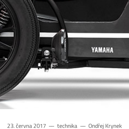
23. června 2017
––
technika
––
Ondřej Krynek