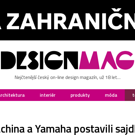
Nejčtenější český on-line design magazín, už 18 let…
architektura
interiér
produkty
móda
t
hina a Yamaha postavili sajd