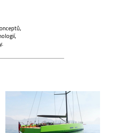
konceptů,
ologií,
y.