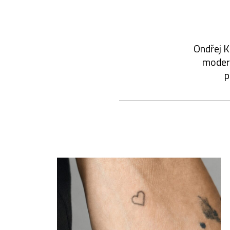
Ondřej K
modern
p