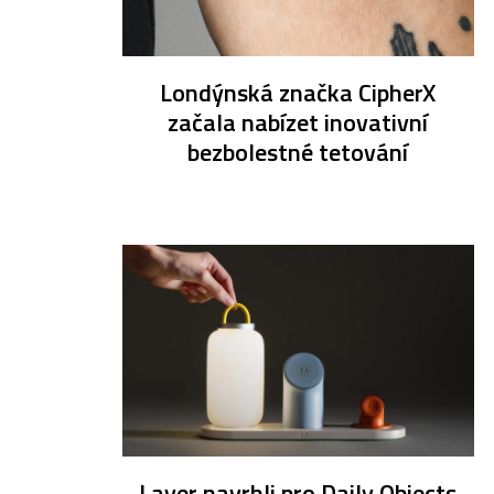
Londýnská značka CipherX
začala nabízet inovativní
bezbolestné tetování
Layer navrhli pro Daily Objects