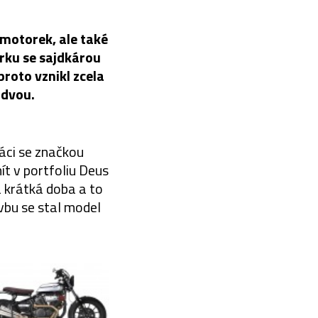
motorek, ale také
rku se sajdkárou
proto vznikl zcela
 dvou.
ráci se značkou
t v portfoliu Deus
a krátká doba a to
vbu se stal model