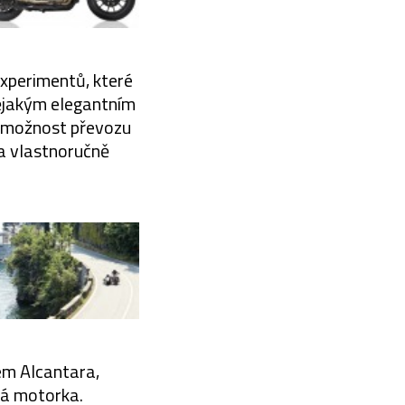
 experimentů, které
nějakým elegantním
 o možnost převozu
 a vlastnoručně
em Alcantara,
ná motorka.