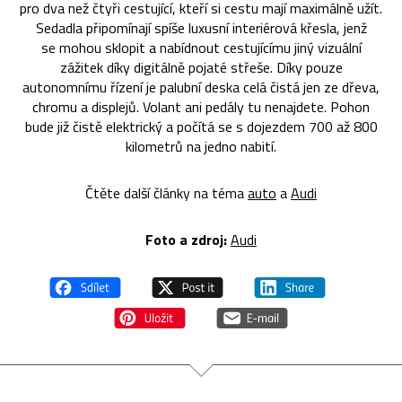
pro dva než čtyři cestující, kteří si cestu mají maximálně užít.
Sedadla připomínají spíše luxusní interiérová křesla, jenž
se mohou sklopit a nabídnout cestujícímu jiný vizuální
zážitek díky digitálně pojaté střeše. Díky pouze
autonomnímu řízení je palubní deska celá čistá jen ze dřeva,
chromu a displejů. Volant ani pedály tu nenajdete. Pohon
bude již čistě elektrický a počítá se s dojezdem 700 až 800
kilometrů na jedno nabití.
Čtěte další články na téma
auto
a
Audi
Foto a zdroj:
Audi