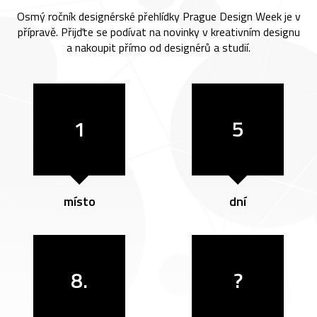
Osmý ročník designérské přehlídky Prague Design Week je v
přípravě. Přijďte se podívat na novinky v kreativním designu
a nakoupit přímo od designérů a studií.
1
5
místo
dní
8.
?