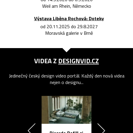
Weil am Rhein, Německo
Výstava Liběna Rochová: Doteky
od 20.11.2025 do 29.8.2027
Moravská galerie v Brně
VIDEA Z
DESIGNVID.CZ
Jedinečný český design video portál. Každý den nová videa
nejen o designu...