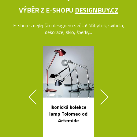
VÝBĚR Z E-SHOPU
DESIGNBUY.CZ
E-shop s nejlepším designem světa! Nábytek, svítidla,
dekorace, sklo, šperky...
Ikonická kolekce
České křišťá
lamp Tolomeo od
sklenice 
Artemide
Ronyho Ple