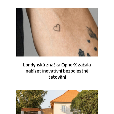
Londýnská značka CipherX začala
nabízet inovativní bezbolestné
tetování