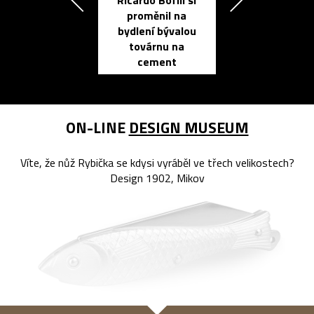
Ricardo Bofill si
Přichází ten
proměnil na
propracovan
bydlení bývalou
elektronic
továrnu na
zápisník
cement
reMarkable
ON-LINE
DESIGN MUSEUM
Víte, že nůž Rybička se kdysi vyráběl ve třech velikostech?
Design 1902, Mikov