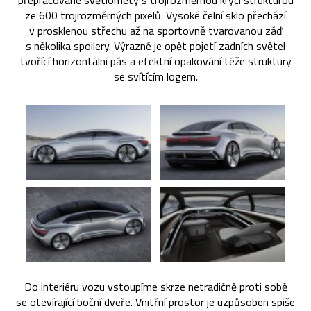
přepracované světlomety s trojrozměrnou krycí strukturou
ze 600 trojrozměrných pixelů. Vysoké čelní sklo přechází
v prosklenou střechu až na sportovně tvarovanou záď
s několika spoilery. Výrazné je opět pojetí zadních světel
tvořící horizontální pás a efektní opakování téže struktury
se svítícím logem.
Do interiéru vozu vstoupíme skrze netradičně proti sobě
se otevírající boční dveře. Vnitřní prostor je uzpůsoben spíše