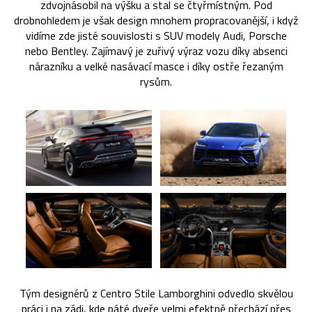
zdvojnásobil na výšku a stal se čtyřmístným. Pod
drobnohledem je však design mnohem propracovanější, i když
vidíme zde jisté souvislosti s SUV modely Audi, Porsche
nebo Bentley. Zajímavý je zuřivý výraz vozu díky absenci
nárazníku a velké nasávací masce i díky ostře řezaným
rysům.
Tým designérů z Centro Stile Lamborghini odvedlo skvělou
práci i na zádi, kde páté dveře velmi efektně přechází přes