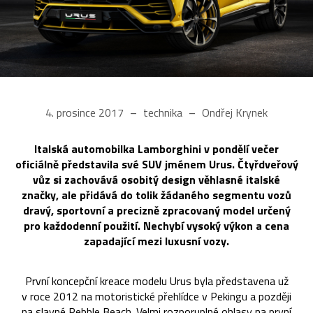
4. prosince 2017
technika
Ondřej Krynek
Italská automobilka Lamborghini v pondělí večer
oficiálně představila své SUV jménem Urus. Čtyřdveřový
vůz si zachovává osobitý design věhlasné italské
značky, ale přidává do tolik žádaného segmentu vozů
dravý, sportovní a precizně zpracovaný model určený
pro každodenní použití. Nechybí vysoký výkon a cena
zapadající mezi luxusní vozy.
První koncepční kreace modelu Urus byla představena už
v roce 2012 na motoristické přehlídce v Pekingu a později
na slavné Pebble Beach. Velmi rozporuplné ohlasy na první