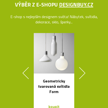
VÝBĚR Z E-SHOPU
DESIGNBUY.CZ
E-shop s nejlepším designem světa! Nábytek, svítidla,
dekorace, sklo, šperky...
Geometricky
Stolek Tabl
tvarovaná svítidla
kovovou desk
Form
tvaru mís
koupit
koupit