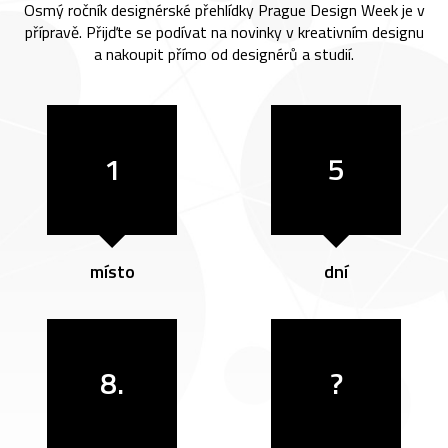
Osmý ročník designérské přehlídky Prague Design Week je v
přípravě. Přijďte se podívat na novinky v kreativním designu
a nakoupit přímo od designérů a studií.
1
5
místo
dní
8.
?