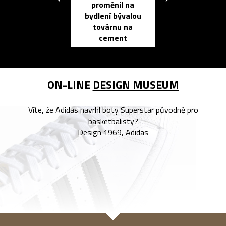
proměnil na
propracovan
bydlení bývalou
elektronic
továrnu na
zápisník
cement
reMarkable
ON-LINE
DESIGN MUSEUM
Víte, že Adidas navrhl boty Superstar původně pro
basketbalisty?
Design 1969, Adidas