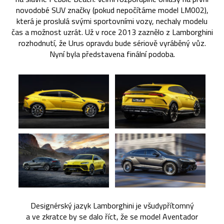
novodobé SUV značky (pokud nepočítáme model LM002),
která je proslulá svými sportovními vozy, nechaly modelu
čas a možnost uzrát. Už v roce 2013 zaznělo z Lamborghini
rozhodnutí, že Urus opravdu bude sériově vyráběný vůz.
Nyní byla představena finální podoba.
Designérský jazyk Lamborghini je všudypřítomný
a ve zkratce by se dalo říct, že se model Aventador