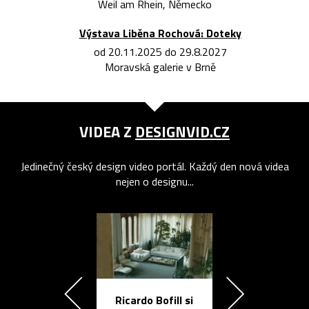
Weil am Rhein, Německo
Výstava Liběna Rochová: Doteky
od 20.11.2025 do 29.8.2027
Moravská galerie v Brně
VIDEA Z
DESIGNVID.CZ
Jedinečný český design video portál. Každý den nová videa
nejen o designu...
Ricardo Bofill si
Přichází ten