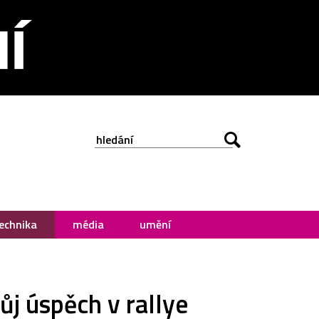
echnika
média
umění
ůj úspěch v rallye