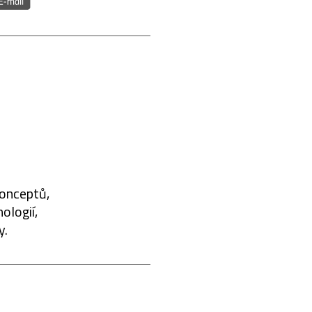
konceptů,
ologií,
y.