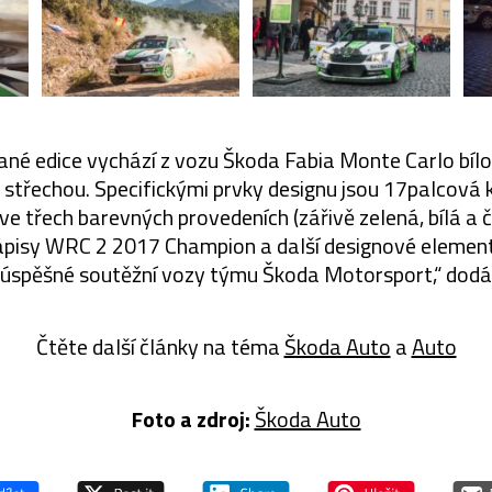
vané edice vychází z vozu Škoda Fabia Monte Carlo bíl
střechou. Specifickými prvky designu jsou 17palcová ko
e třech barevných provedeních (zářivě zelená, bílá a 
ápisy WRC 2 2017 Champion a další designové elementy
 úspěšné soutěžní vozy týmu Škoda Motorsport,“ dodá
Čtěte další články na téma
Škoda Auto
a
Auto
Foto a zdroj:
Škoda Auto