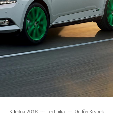
3. ledna 2018
––
technika
––
Ondřej Krynek