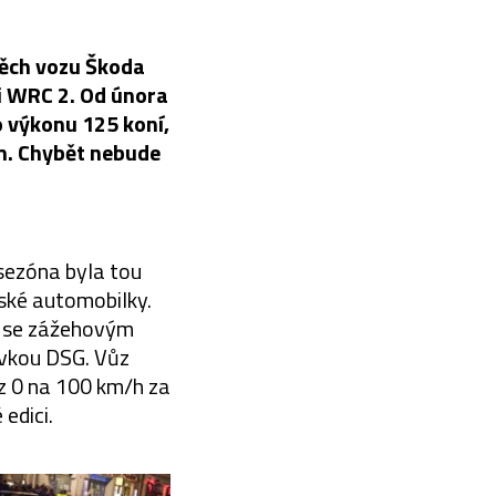
pěch vozu Škoda
ii WRC 2. Od února
o výkonu 125 koní,
m. Chybět nebude
sezóna byla tou
vské automobilky.
a se zážehovým
vkou DSG. Vůz
 z 0 na 100 km/h za
edici.