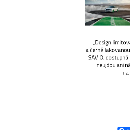
„Design limito
a černě lakovanou 
SAVIO, dostupná v
neujdou ani n
na