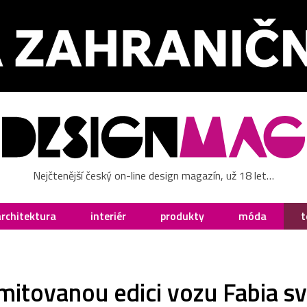
Nejčtenější český on-line design magazín, už 18 let…
architektura
interiér
produkty
móda
t
mitovanou edici vozu Fabia sv