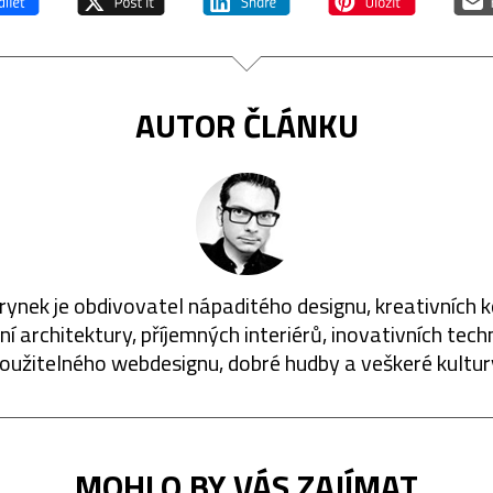
AUTOR ČLÁNKU
rynek je obdivovatel nápaditého designu, kreativních 
í architektury, příjemných interiérů, inovativních techn
oužitelného webdesignu, dobré hudby a veškeré kultur
MOHLO BY VÁS ZAJÍMAT