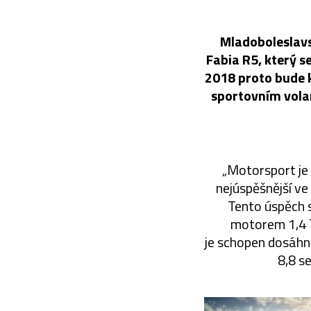
Mladoboleslavs
Fabia R5, který s
2018 proto bude k
sportovním vola
„Motorsport je
nejúspěšnější ve
Tento úspěch 
motorem 1,4 
je schopen dosáhno
8,8 s