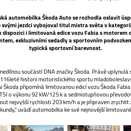
ká automobilka Škoda Auto se rozhodla oslavit ús
e svými jezdci vybojoval titul mistra světa v kategor
 dispozici i limitovaná edice vozu Fabia s motorem 
ntem, exkluzivními sedadly a sportovním podvozke
typická sportovní barevnost.
 nedílnou součástí DNA značky Škoda. Právě uplynulá 
 116leté historii motoristického sportu mladobolesla
si Škoda připomíná limitovanou edicí vozu Škoda Fabi
TSI o výkonu 92 kW/125 k a sedmistupňovou převodo
ut nejvyšší rychlosti 203 km/h a je připraven zrychlit
ekundy,“ uvádí automobilka ke své nejnovější limitované 