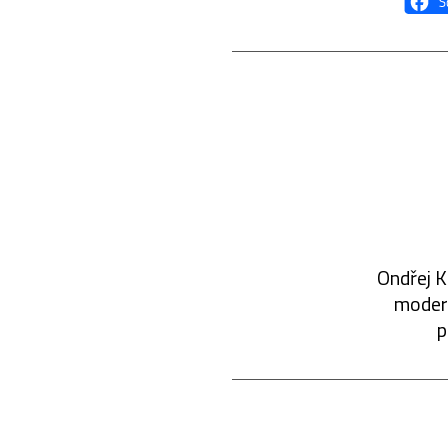
Ondřej K
modern
p