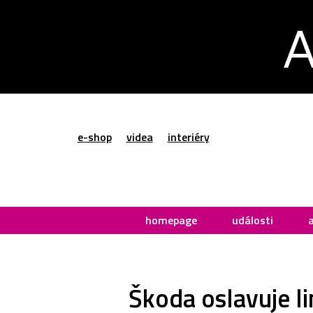
e-shop
videa
interiéry
homepage
události
Škoda oslavuje li