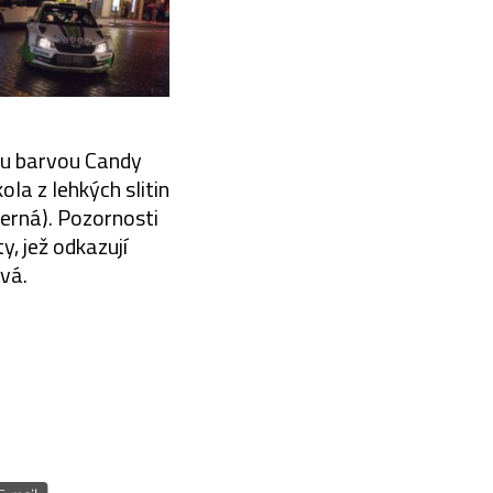
ou barvou Candy
la z lehkých slitin
černá). Pozornosti
, jež odkazují
vá.