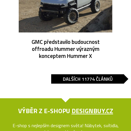
GMC představilo budoucnost
offroadu Hummer výrazným
konceptem Hummer X
DALŠÍCH 11774 ČLÁNKŮ
VÝBĚR Z E-SHOPU
DESIGNBUY.CZ
E-shop s nejlepším designem světa! Nábytek, svítidla,