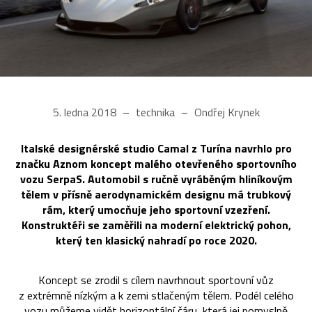
5. ledna 2018
technika
Ondřej Krynek
Italské designérské studio Camal z Turína navrhlo pro
značku Aznom koncept malého otevřeného sportovního
vozu SerpaS. Automobil s ručně vyráběným hliníkovým
tělem v přísně aerodynamickém designu má trubkový
rám, který umocňuje jeho sportovní vzezření.
Konstruktéři se zaměřili na moderní elektrický pohon,
který ten klasický nahradí po roce 2020.
Koncept se zrodil s cílem navrhnout sportovní vůz
z extrémně nízkým a k zemi stlačeným tělem. Podél celého
vozu můžeme vidět horizontální čáru, která jej pomyslně