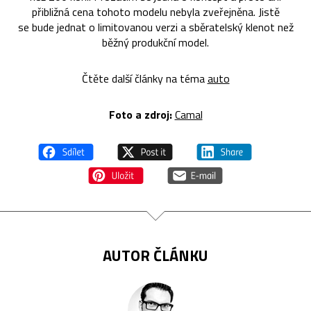
přibližná cena tohoto modelu nebyla zveřejněna. Jistě
se bude jednat o limitovanou verzi a sběratelský klenot než
běžný produkční model.
Čtěte další články na téma
auto
Foto a zdroj:
Camal
AUTOR ČLÁNKU