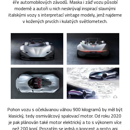
éře automobilových závodů. Maska i záď vozu působí
moderně a autoři u nich neskrývají inspirací slavnými
italskými vozy s interpretací vintage modely, jenž najdeme
v kožených prvcích i kulatých světlometech.
Pohon vozu s očekávanou váhou 900 kilogramů by měl být
klasický, tedy osmiválcový spalovací motor. Od roku 2020
je pak plánován také motor elektrický a to s výkonem více
než 200 koní. Prozatím se jedná o koncept a proto ani