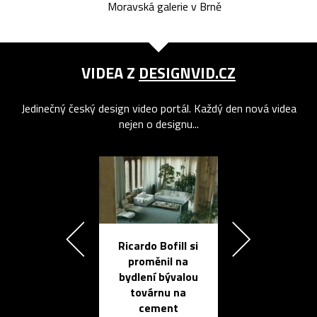
Moravská galerie v Brně
VIDEA Z
DESIGNVID.CZ
Jedinečný český design video portál. Každý den nová videa
nejen o designu...
Ricardo Bofill si
Přichází ten
proměnil na
propracovan
bydlení bývalou
elektronic
továrnu na
zápisník
cement
reMarkable