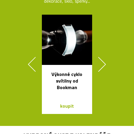
dekorace, sklo, šperky...
Výkonné cyklo
Kolekce svít
svítilny od
Flowerpot 
Bookman
Vernera Pan
koupit
koupit