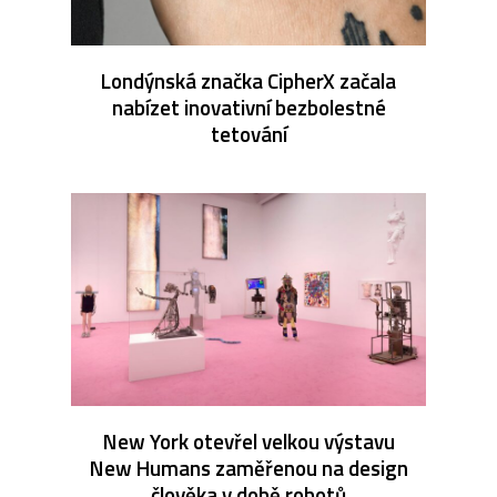
Londýnská značka CipherX začala
nabízet inovativní bezbolestné
tetování
New York otevřel velkou výstavu
New Humans zaměřenou na design
člověka v době robotů