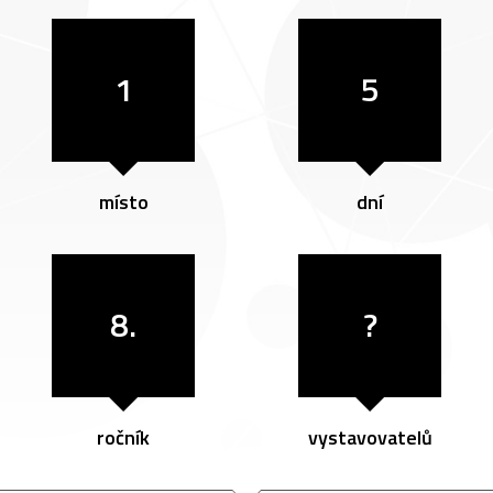
1
5
místo
dní
8.
?
ročník
vystavovatelů