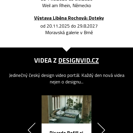
Weil am Rhein, Německo
Výstava Liběna Rochová: Doteky
od 20.11.2025 do 29.8.2027
Moravská galerie v Brně
VIDEA Z
DESIGNVID.CZ
Jedinečný český design video portál. Každý den nová videa
nejen o designu...
Ricardo Bofill si