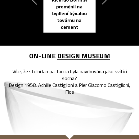
Přichází ten
proměnil na
propracovan
bydlení bývalou
elektronic
továrnu na
zápisník
cement
reMarkable
ON-LINE
DESIGN MUSEUM
Víte, že stolní lampa Taccia byla navrhována jako svítící
socha?
Design 1958, Achille Castiglioni a Pier Giacomo Castiglioni,
Flos