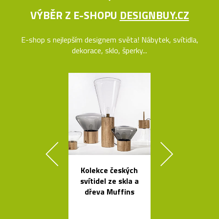
VÝBĚR Z E-SHOPU
DESIGNBUY.CZ
E-shop s nejlepším designem světa! Nábytek, svítidla,
dekorace, sklo, šperky...
Kolekce českých
České křišťá
svítidel ze skla a
sklenice 
dřeva Muffins
Ronyho Ple