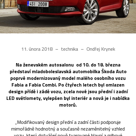
11. února 2018
technika
Ondřej Krynek
Na ženevském autosalonu od 10. do 18. března
představí mladoboleslavská automobilka Škoda Auto
poprvé modernizovaný model malého osobního vozu
Fabia a Fabia Combi. Po čtyřech letech byl omlazen
design přídě i zádě vozu, zcela nové jsou přední i zadní
LED světlomety, vylepšen byl interiér a nová je i nabídka
motorů.
„Modifikovaný design přední a zadní části podporuje
mimořádně hodnotný a současně nezaměnitelný vzhled
vozu, který dotvářejí nově tvarované hlavní a mlhové