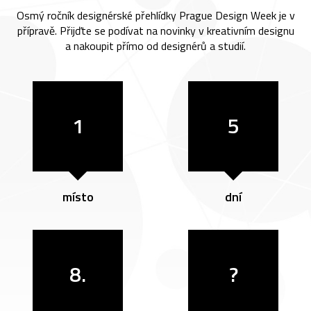
Osmý ročník designérské přehlídky Prague Design Week je v
přípravě. Přijďte se podívat na novinky v kreativním designu
a nakoupit přímo od designérů a studií.
1
5
místo
dní
8.
?