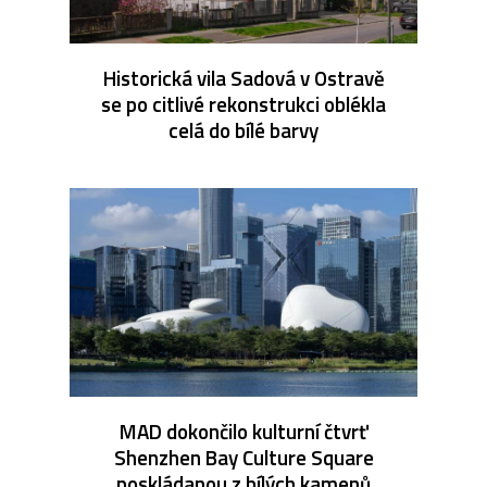
Historická vila Sadová v Ostravě
se po citlivé rekonstrukci oblékla
celá do bílé barvy
MAD dokončilo kulturní čtvrť
Shenzhen Bay Culture Square
poskládanou z bílých kamenů