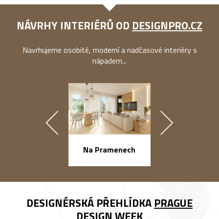
NÁVRHY INTERIÉRŮ OD
DESIGNPRO.CZ
Navrhujeme osobité, moderní a nadčasové interiéry s
nápadem...
náměstí Na Ba
Na Pramenech
DESIGNÉRSKÁ PŘEHLÍDKA
PRAGUE
DESIGN WEEK