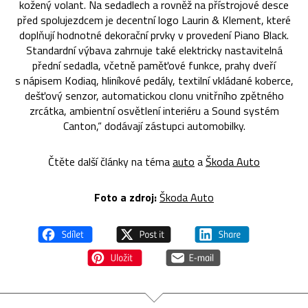
kožený volant. Na sedadlech a rovněž na přístrojové desce
před spolujezdcem je decentní logo Laurin & Klement, které
doplňují hodnotné dekorační prvky v provedení Piano Black.
Standardní výbava zahrnuje také elektricky nastavitelná
přední sedadla, včetně paměťové funkce, prahy dveří
s nápisem Kodiaq, hliníkové pedály, textilní vkládané koberce,
dešťový senzor, automatickou clonu vnitřního zpětného
zrcátka, ambientní osvětlení interiéru a Sound systém
Canton,“ dodávají zástupci automobilky.
Čtěte další články na téma
auto
a
Škoda Auto
Foto a zdroj:
Škoda Auto