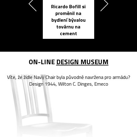
Ricardo Bofill si
Přichází ten
proměnil na
propracovan
bydlení bývalou
elektronic
továrnu na
zápisník
cement
reMarkable
ON-LINE
DESIGN MUSEUM
Víte, že židle Navy Chair byla původně navržena pro armádu?
Design 1944, Wilton C. Dinges, Emeco