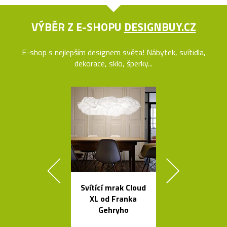
VÝBĚR Z E-SHOPU
DESIGNBUY.CZ
E-shop s nejlepším designem světa! Nábytek, svítidla,
dekorace, sklo, šperky...
Svítící mrak Cloud
Kolekce
XL od Franka
skleněných sví
Gehryho
Bulb a Mega 