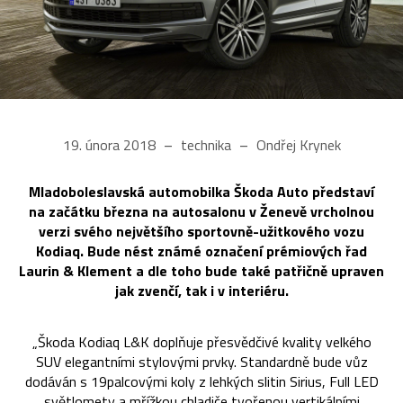
19. února 2018
technika
Ondřej Krynek
Mladoboleslavská automobilka Škoda Auto představí
na začátku března na autosalonu v Ženevě vrcholnou
verzi svého největšího sportovně-užitkového vozu
Kodiaq. Bude nést známé označení prémiových řad
Laurin & Klement a dle toho bude také patřičně upraven
jak zvenčí, tak i v interiéru.
„Škoda Kodiaq L&K doplňuje přesvědčivé kvality velkého
SUV elegantními stylovými prvky. Standardně bude vůz
dodáván s 19palcovými koly z lehkých slitin Sirius, Full LED
světlomety a mřížkou chladiče tvořenou vertikálními