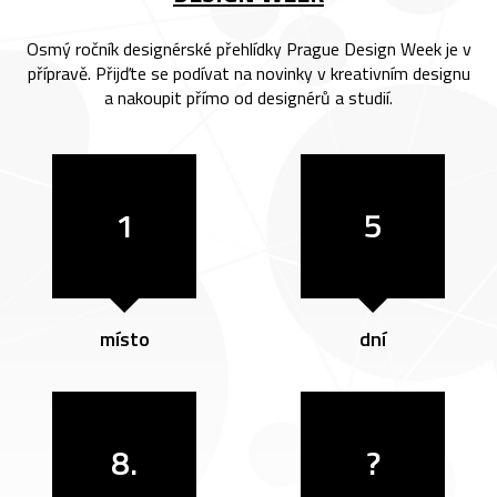
Osmý ročník designérské přehlídky Prague Design Week je v
přípravě. Přijďte se podívat na novinky v kreativním designu
a nakoupit přímo od designérů a studií.
1
5
místo
dní
8.
?