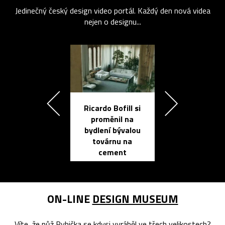
Jedinečný český design video portál. Každý den nová videa
nejen o designu...
Ricardo Bofill si
Přichází ten
proměnil na
propracovan
bydlení bývalou
elektronic
továrnu na
zápisník
cement
reMarkable
ON-LINE
DESIGN MUSEUM
Víte, že nůž Rybička se kdysi vyráběl ve třech velikostech?