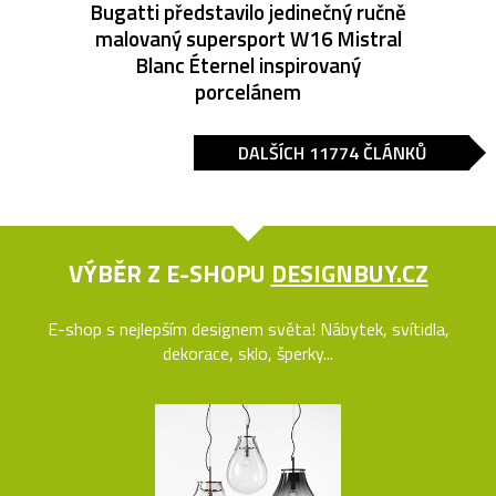
Bugatti představilo jedinečný ručně
malovaný supersport W16 Mistral
Blanc Éternel inspirovaný
porcelánem
DALŠÍCH 11774 ČLÁNKŮ
VÝBĚR Z E-SHOPU
DESIGNBUY.CZ
E-shop s nejlepším designem světa! Nábytek, svítidla,
dekorace, sklo, šperky...