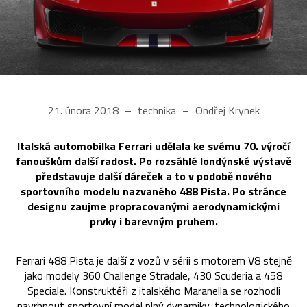
21. února 2018
technika
Ondřej Krynek
Italská automobilka Ferrari udělala ke svému 70. výročí
fanouškům další radost. Po rozsáhlé londýnské výstavě
představuje další dáreček a to v podobě nového
sportovního modelu nazvaného 488 Pista. Po stránce
designu zaujme propracovanými aerodynamickými
prvky i barevným pruhem.
Ferrari 488 Pista je další z vozů v sérii s motorem V8 stejně
jako modely 360 Challenge Stradale, 430 Scuderia a 458
Speciale. Konstruktéři z italského Maranella se rozhodli
navrhnout sportovní model plný dynamiky, technologického