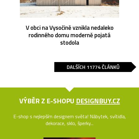
V obci na Vysočině vznikla nedaleko
rodinného domu moderně pojatá
stodola
DALŠÍCH 11774 ČLÁNKŮ
VÝBĚR Z E-SHOPU
DESIGNBUY.CZ
E-shop s nejlepším designem světa! Nábytek, svítidla,
dekorace, sklo, šperky...