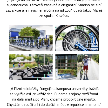
a jednoduchá, zároveň zábavná a elegantní. Snadno se s ní
zaparkuje a je navíc nenáročná na údržbu,“ uvádí Jakub Mareš
ze spolku K světu.
„V Plzni koloběžky fungují na kampusu univerzity, každá
se využije asi 7x každý den. Budeme stojany rozšiřovat
na další místa po Plzni, chceme propojit celé město.
Chystáme rozšíření i do dalších měst v republice i mimo ni,“