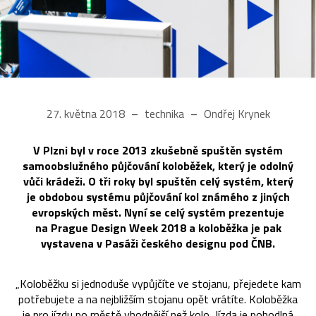
27. května 2018
technika
Ondřej Krynek
V Plzni byl v roce 2013 zkušebně spuštěn systém
samoobslužného půjčování koloběžek, který je odolný
vůči krádeži. O tři roky byl spuštěn celý systém, který
je obdobou systému půjčování kol známého z jiných
evropských měst. Nyní se celý systém prezentuje
na Prague Design Week 2018 a koloběžka je pak
vystavena v Pasáži českého designu pod ČNB.
„Koloběžku si jednoduše vypůjčíte ve stojanu, přejedete kam
potřebujete a na nejbližším stojanu opět vrátíte. Koloběžka
je pro jízdu po městě vhodnější než kolo. Jízda je pohodlná