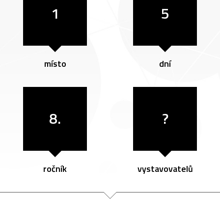
1
5
místo
dní
8.
?
ročník
vystavovatelů