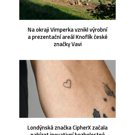
Na okraji Vimperka vznikl výrobní
a prezentační areál Knoflík české
značky Vavi
Londýnská značka CipherX začala
nabízet inovativní bezbolestné