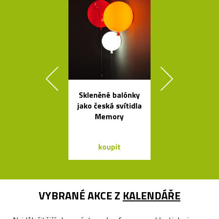
Skleněné balónky
Čalouněná ši
jako česká svítidla
židle Kuga
Memory
Bontempi C
koupit
koupit
VYBRANÉ AKCE Z
KALENDÁŘE