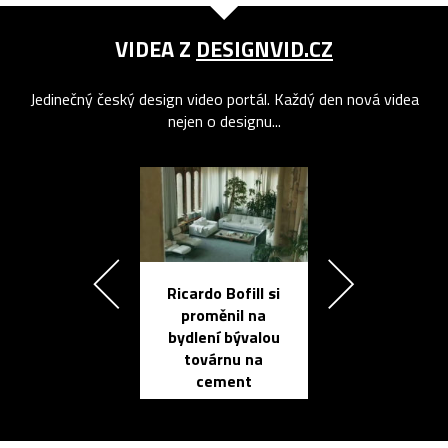
VIDEA Z
DESIGNVID.CZ
Jedinečný český design video portál. Každý den nová videa
nejen o designu...
Ricardo Bofill si
Přichází ten
proměnil na
propracovan
bydlení bývalou
elektronic
továrnu na
zápisník
cement
reMarkable