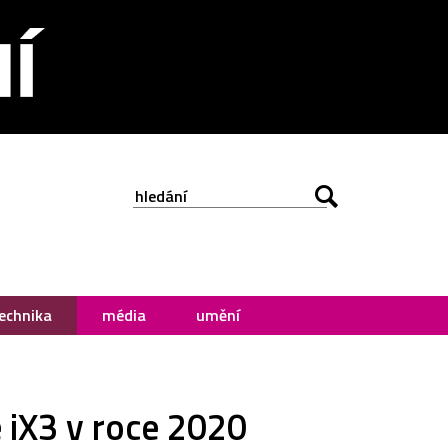
echnika
média
umění
 iX3 v roce 2020