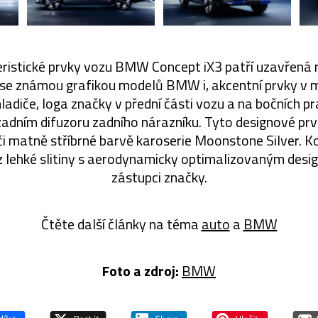
eristické prvky vozu BMW Concept iX3 patří uzavřená 
k se známou grafikou modelů BMW i, akcentní prvky 
ladiče, loga značky v přední části vozu a na bočních pr
zadním difuzoru zadního nárazníku. Tyto designové pr
 matně stříbrné barvě karoserie Moonstone Silver. K
z lehké slitiny s aerodynamicky optimalizovaným desig
zástupci značky.
Čtěte další články na téma
auto
a
BMW
Foto a zdroj:
BMW