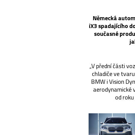
Německá automo
iX3 spadajícího d
současné produk
ja
„V přední části v
chladiče ve tvar
BMW i Vision Dyna
aerodynamické vl
od roku