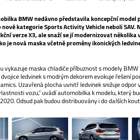
bilka BMW nedávno představila koncepční model pl
o nové kategorie Sports Activity Vehicle neboli SAV. 
ční verze X3, ale snaží se jí modernizovat několika
ko je nová maska včetně proměny ikonických ledvin
ozu vykazuje maska chladiče příbuznost s modely BMW
u dvojice ledvinek s modrým dekorem evokuje řešení po
mics. Uzavřená plocha uvnitř ledvinek snižuje odpor 
astnosti vozu,” uvádí automobilka k modelu, který bu
 2020. Odsud pak budou distribuovány i do dalších kout