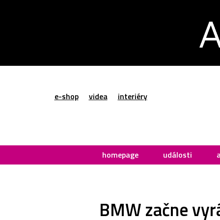
e-shop
videa
interiéry
homepage
události
BMW začne vyráb