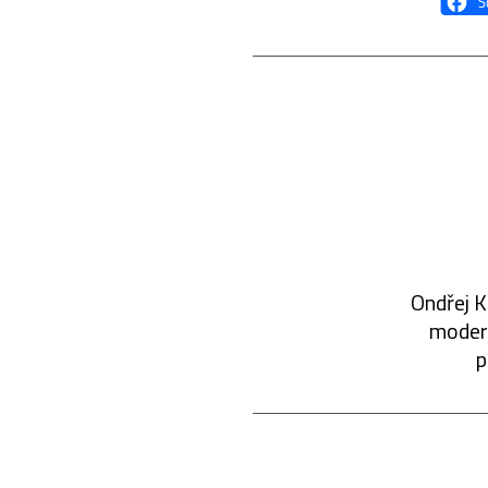
Ondřej K
modern
p