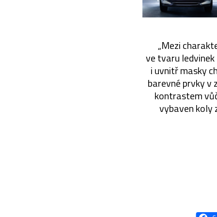
„Mezi charakt
ve tvaru ledvine
i uvnitř masky ch
barevné prvky v 
kontrastem vůči
vybaven koly 