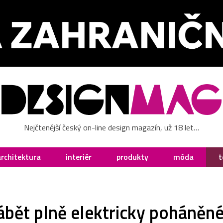
Nejčtenější český on-line design magazín, už 18 let…
architektura
interiér
produkty
móda
t
ět plně elektricky poháněné