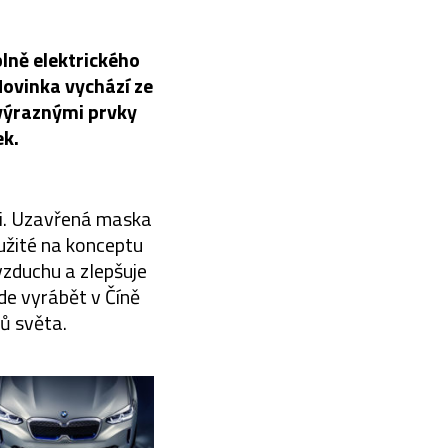
ně elektrického
Novinka vychází ze
 výraznými prvky
ek.
 i. Uzavřená maska
užité na konceptu
vzduchu a zlepšuje
de vyrábět v Číně
ů světa.