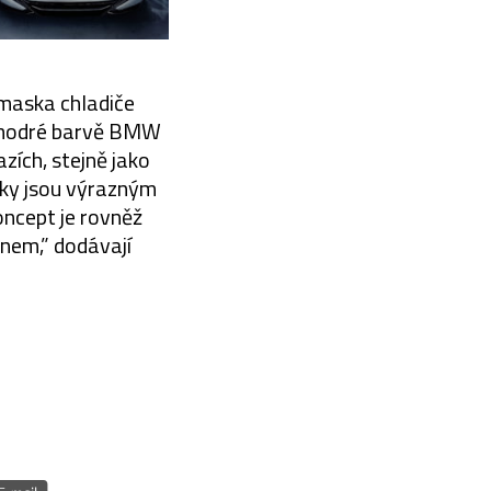
maska chladiče
v modré barvě BMW
azích, stejně jako
vky jsou výrazným
oncept je rovněž
nem,” dodávají