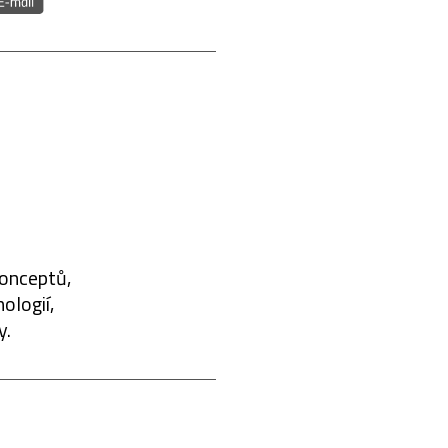
konceptů,
ologií,
y.