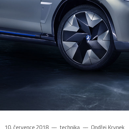
10. července 2018
––
technika
––
Ondřej Krynek