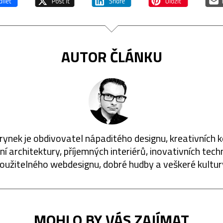
AUTOR ČLÁNKU
rynek je obdivovatel nápaditého designu, kreativních 
í architektury, příjemných interiérů, inovativních techn
oužitelného webdesignu, dobré hudby a veškeré kultur
MOHLO BY VÁS ZAJÍMAT