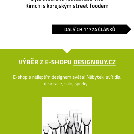
Kimchi s korejským street foodem
DALŠÍCH 11774 ČLÁNKŮ
VÝBĚR Z E-SHOPU
DESIGNBUY.CZ
E-shop s nejlepším designem světa! Nábytek, svítidla,
dekorace, sklo, šperky...