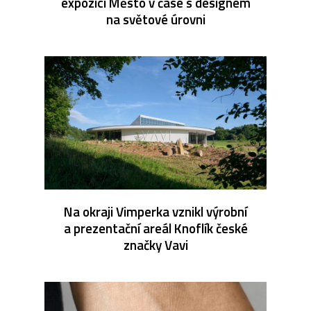
expozici Město v čase s designem
na světové úrovni
Na okraji Vimperka vznikl výrobní
a prezentační areál Knoflík české
značky Vavi