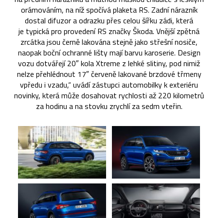
orámováním, na níž spočívá plaketa RS. Zadní nárazník
dostal difuzor a odrazku přes celou šířku zádi, která
je typická pro provedení RS značky Škoda. Vnější zpětná
zrcátka jsou černě lakována stejně jako střešní nosiče,
naopak boční ochranné lišty mají barvu karoserie. Design
vozu dotvářejí 20″ kola Xtreme z lehké slitiny, pod nimiž
nelze přehlédnout 17″ červeně lakované brzdové třmeny
vpředu i vzadu,“ uvádí zástupci automobilky k exteriéru
novinky, která může dosahovat rychlosti až 220 kilometrů
za hodinu a na stovku zrychlí za sedm vteřin.