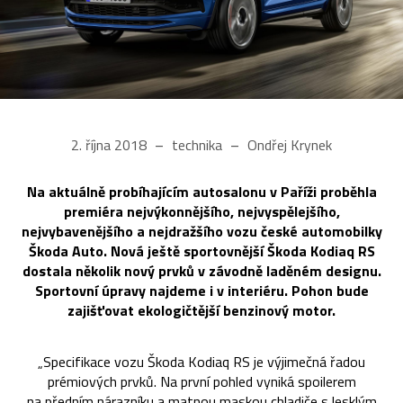
2. října 2018
technika
Ondřej Krynek
Na aktuálně probíhajícím autosalonu v Paříži proběhla
premiéra nejvýkonnějšího, nejvyspělejšího,
nejvybavenějšího a nejdražšího vozu české automobilky
Škoda Auto. Nová ještě sportovnější Škoda Kodiaq RS
dostala několik nový prvků v závodně laděném designu.
Sportovní úpravy najdeme i v interiéru. Pohon bude
zajišťovat ekologičtější benzinový motor.
„Specifikace vozu Škoda Kodiaq RS je výjimečná řadou
prémiových prvků. Na první pohled vyniká spoilerem
na předním nárazníku a matnou maskou chladiče s lesklým