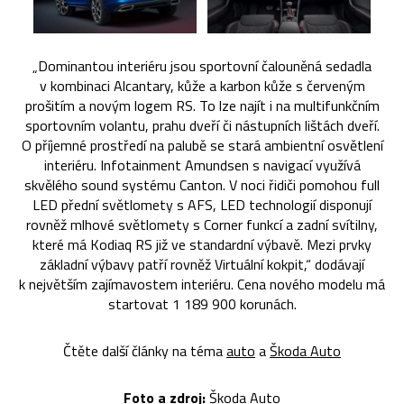
„Dominantou interiéru jsou sportovní čalouněná sedadla
v kombinaci Alcantary, kůže a karbon kůže s červeným
prošitím a novým logem RS. To lze najít i na multifunkčním
sportovním volantu, prahu dveří či nástupních lištách dveří.
O příjemné prostředí na palubě se stará ambientní osvětlení
interiéru. Infotainment Amundsen s navigací využívá
skvělého sound systému Canton. V noci řidiči pomohou full
LED přední světlomety s AFS, LED technologií disponují
rovněž mlhové světlomety s Corner funkcí a zadní svítilny,
které má Kodiaq RS již ve standardní výbavě. Mezi prvky
základní výbavy patří rovněž Virtuální kokpit,“ dodávají
k největším zajímavostem interiéru. Cena nového modelu má
startovat 1 189 900 korunách.
Čtěte další články na téma
auto
a
Škoda Auto
Foto a zdroj:
Škoda Auto