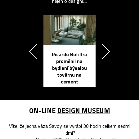
nejen o designu...
Ricardo Bofill si
Přichází ten
proměnil na
propracovan
bydlení bývalou
elektronic
továrnu na
zápisník
cement
reMarkable
ON-LINE
DESIGN MUSEUM
Víte, že jedna váza Savoy se vyrábí 30 hodin celkem sedmi
lidmi?